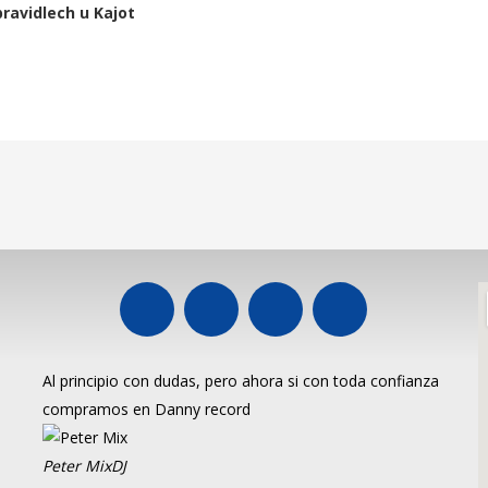
ravidlech u Kajot
Al principio con dudas, pero ahora si con toda confianza
compramos en Danny record
Peter Mix
DJ