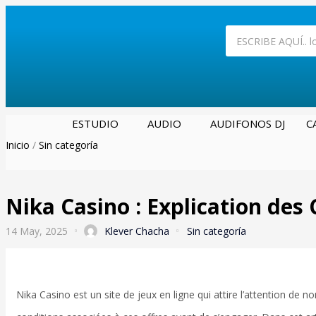
ESTUDIO
AUDIO
AUDIFONOS DJ
C
Inicio
/
Sin categoría
Nika Casino : Explication des
14 May, 2025
Klever Chacha
Sin categoría
Nika Casino est un site de jeux en ligne qui attire l’attention de 