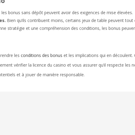
no
 les bonus sans dépôt peuvent avoir des exigences de mise élevées.
es.
Bien qu’ils contribuent moins, certains jeux de table peuvent tou
ne stratégie et une compréhension des conditions, les bonus peuven
prendre les
conditions des bonus
et les implications qui en découlent. 
ent vérifier la licence du casino et vous assurer qu’il respecte les no
potentiels et à jouer de manière responsable.