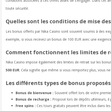
conditions associées à ces offres avant de s’engager. Dans cet a
toute sécurité.
Quelles sont les conditions de mise de
Les bonus offerts par Nika Casino sont souvent soumis à des exige
exemple, si vous recevez un bonus de 100 EUR avec une exigenc
Comment fonctionnent les limites de re
Nika Casino impose également des limites de retrait sur les bonus
500 EUR
. Cela signifie que même si vous remportez plus, vous ne 
Les différents types de bonus proposés
Bonus de bienvenue :
Souvent offert lors de votre premier
Bonus de recharge :
Proposé lors de dépôts ultérieurs, i
Free spins :
Ces tours gratuits peuvent être inclus dans l