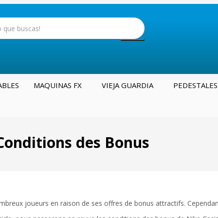
ABLES
MAQUINAS FX
VIEJA GUARDIA
PEDESTALES
 Conditions des Bonus
nombreux joueurs en raison de ses offres de bonus attractifs. Cependan