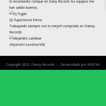
Si recomiento compar en Dany Record, los equipos me
han salido buenos.
Dj Fugaz
Santa Elena.
Trabajando siempre con lo mejor!! comprado en Danny
Records
Alejandro Landivar
VDJ.
Copyright 2025 Danny Records –
Desarrollado por
VENTAX