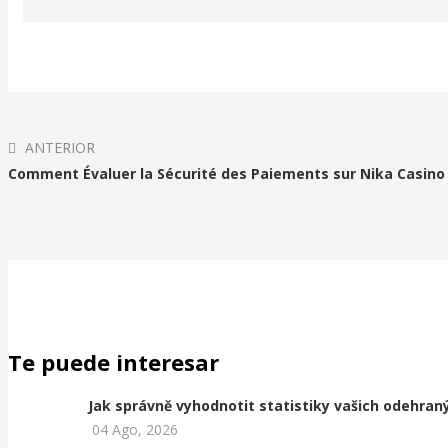
ANTERIOR
Comment Évaluer la Sécurité des Paiements sur Nika Casino
Te puede interesar
Jak správně vyhodnotit statistiky vašich odehran
04 Ago, 2026