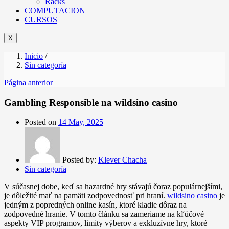
Racks
COMPUTACION
CURSOS
X
Inicio
/
Sin categoría
Página anterior
Gambling Responsible na wildsino casino
Posted on
14 May, 2025
Posted by:
Klever Chacha
Sin categoría
V súčasnej dobe, keď sa hazardné hry stávajú čoraz populárnejšími,
je dôležité mať na pamäti zodpovednosť pri hraní.
wildsino casino
je
jedným z popredných online kasín, ktoré kladie dôraz na
zodpovedné hranie. V tomto článku sa zameriame na kľúčové
aspekty VIP programov, limity výberov a exkluzívne hry, ktoré