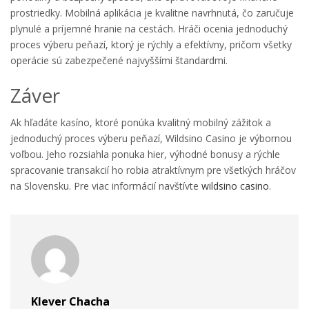
prostriedky. Mobilná aplikácia je kvalitne navrhnutá, čo zaručuje
plynulé a príjemné hranie na cestách. Hráči ocenia jednoduchý
proces výberu peňazí, ktorý je rýchly a efektívny, pričom všetky
operácie sú zabezpečené najvyššími štandardmi.
Záver
Ak hľadáte kasíno, ktoré ponúka kvalitný mobilný zážitok a
jednoduchý proces výberu peňazí, Wildsino Casino je výbornou
voľbou. Jeho rozsiahla ponuka hier, výhodné bonusy a rýchle
spracovanie transakcií ho robia atraktívnym pre všetkých hráčov
na Slovensku. Pre viac informácií navštívte
wildsino casino
.
Klever Chacha