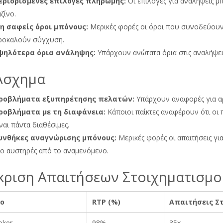
εριορισμένες επιλογές πληρωμής:
Οι επιλογές για αναλήψεις μπ
ζίνο.
η σαφείς όροι μπόνους:
Μερικές φορές οι όροι που συνοδεύουν τ
ροκαλούν σύγχυση.
ψηλότερα όρια ανάληψης:
Υπάρχουν ανώτατα όρια στις αναλήψεις
Άσχημα
ροβλήματα εξυπηρέτησης πελατών:
Υπάρχουν αναφορές για αρ
ροβλήματα με τη διαφάνεια:
Κάποιοι παίκτες αναφέρουν ότι οι 
ναι πάντα διαθέσιμες.
υνθήκες αναγνώρισης μπόνους:
Μερικές φορές οι απαιτήσεις γι
ιο αυστηρές από το αναμενόμενο.
κριση Απαιτήσεων Στοιχηματισμο
νο
RTP (%)
Απαιτήσεις Σ
oker
98%
35x