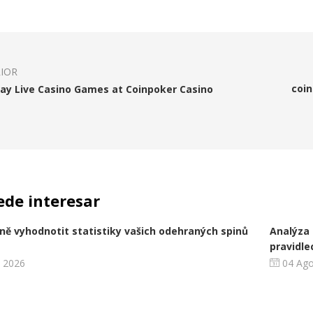
IOR
coin
lay Live Casino Games at Coinpoker Casino
ede interesar
ně vyhodnotit statistiky vašich odehraných spinů
Analýza
pravidle
 2026
04 Ago