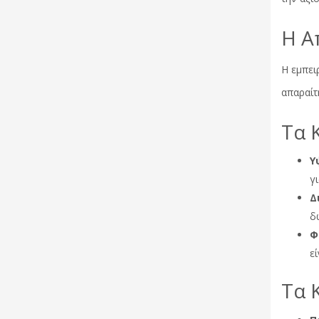
Η Α
Η εμπει
απαραίτ
Τα 
Υ
γι
Δ
δ
Φ
εί
Τα 