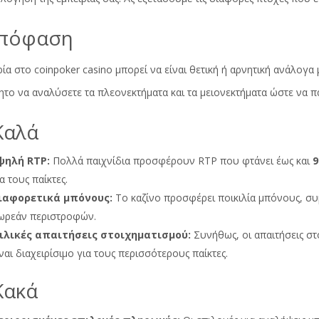
πόφαση
ρία στο coinpoker casino μπορεί να είναι θετική ή αρνητική ανάλογα 
ητο να αναλύσετε τα πλεονεκτήματα και τα μειονεκτήματα ώστε να 
Καλά
ψηλή RTP:
Πολλά παιχνίδια προσφέρουν RTP που φτάνει έως και
α τους παίκτες.
ιαφορετικά μπόνους:
Το καζίνο προσφέρει ποικιλία μπόνους, σ
ωρεάν περιστροφών.
ιλικές απαιτήσεις στοιχηματισμού:
Συνήθως, οι απαιτήσεις σ
ναι διαχειρίσιμο για τους περισσότερους παίκτες.
Κακά