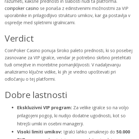
razumeti, kakšne prednosti in slabosti nudi ta platforma.
coinpoker casino
se ponaša z edinstvenimi možnostmi za VIP
uporabnike in prilagodljivo strukturo umikov, kar ga postavlja v
ospredje med spletnimi igralnicami.
Verdict
CoinPoker Casino ponuja široko paleto prednosti, ki so posebej
zasnovane za VIP igralce, vendar je potrebno skrbno pretehtati
tudi omejitve in morebitne pomanjkljivosti. V nadaljevanju
analiziramo ključne vidike, ki jih je vredno upoštevati pri
odločanju o tej platformi.
Dobre lastnosti
Ekskluzivni VIP program:
Za velike igralce so na voljo
prilagojeni pogoji, ki nudijo dodatne ugodnosti, kot so
hitrejši umiki in osebni managerji.
Visoki limiti umikov:
Igralci lahko umaknejo do
50.000