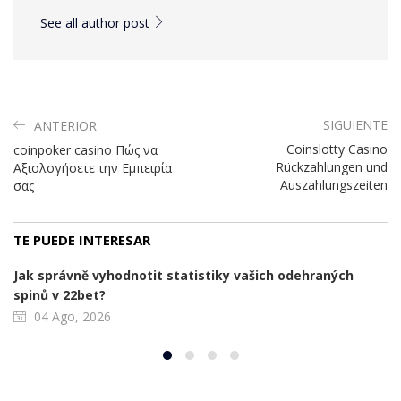
See all author post
SIGUIENTE
ANTERIOR
Coinslotty Casino
coinpoker casino Πώς να
Rückzahlungen und
Αξιολογήσετε την Εμπειρία
Auszahlungszeiten
σας
TE PUEDE INTERESAR
Jak správně vyhodnotit statistiky vašich odehraných
spinů v 22bet?
04 Ago, 2026