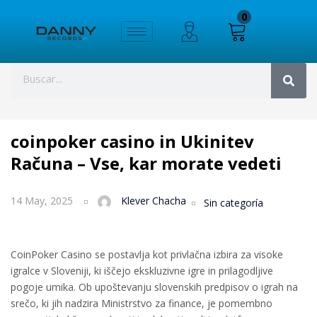
0
coinpoker casino in Ukinitev
Računa – Vse, kar morate vedeti
14 May, 2025
Klever Chacha
Sin categoría
CoinPoker Casino se postavlja kot privlačna izbira za visoke
igralce v Sloveniji, ki iščejo ekskluzivne igre in prilagodljive
pogoje umika. Ob upoštevanju slovenskih predpisov o igrah na
srečo, ki jih nadzira Ministrstvo za finance, je pomembno