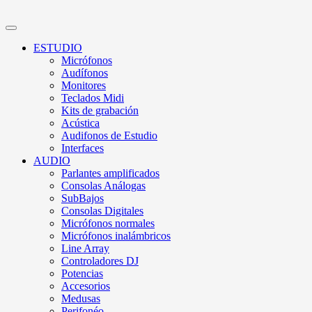
ESTUDIO
Micrófonos
Audífonos
Monitores
Teclados Midi
Kits de grabación
Acústica
Audifonos de Estudio
Interfaces
AUDIO
Parlantes amplificados
Consolas Análogas
SubBajos
Consolas Digitales
Micrófonos normales
Micrófonos inalámbricos
Line Array
Controladores DJ
Potencias
Accesorios
Medusas
Perifonéo