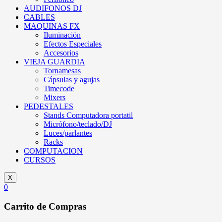
AUDIFONOS DJ
CABLES
MAQUINAS FX
Iluminación
Efectos Especiales
Accesorios
VIEJA GUARDIA
Tornamesas
Cápsulas y agujas
Timecode
Mixers
PEDESTALES
Stands Computadora portatil
Micrófono/teclado/DJ
Luces/parlantes
Racks
COMPUTACION
CURSOS
X
0
Carrito de Compras