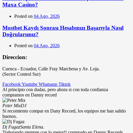
Maxa Casino?
Posted on
04 Ago, 2026
Mostbet Kaydı Sonrası Hesabınızı Başarıyla Nasıl
Doğrularsınız?
Posted on
04 Ago, 2026
Direccion:
Cuenca - Ecuador, Calle Fray Marchena y Av. Loja.
(Sector Control Sur)
Facebook
Youtube
Whatsapp
Tiktok
Al principio con dudas, pero ahora si con toda confianza
compramos en Danny record
Peter Mix
DJ
Si recomiento compar en Dany Record, los equipos me han salido
buenos.
Dj Fugaz
Santa Elena.
Trabajando siempre con lo mejor!! comprado en Danny Records