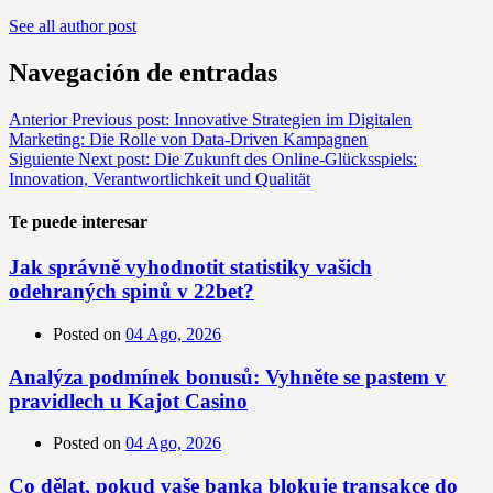
See all author post
Navegación de entradas
Anterior
Previous post:
Innovative Strategien im Digitalen
Marketing: Die Rolle von Data-Driven Kampagnen
Siguiente
Next post:
Die Zukunft des Online-Glücksspiels:
Innovation, Verantwortlichkeit und Qualität
Te puede interesar
Jak správně vyhodnotit statistiky vašich
odehraných spinů v 22bet?
Posted on
04 Ago, 2026
Analýza podmínek bonusů: Vyhněte se pastem v
pravidlech u Kajot Casino
Posted on
04 Ago, 2026
Co dělat, pokud vaše banka blokuje transakce do