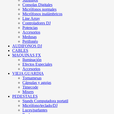
SubBajos
Consolas Digitales
Micrófonos normales
Micrófonos inalámbricos
Line Array
Controladores DJ
Potencias
Accesorios
Medusas
Perifonéo
AUDIFONOS DJ
CABLES
MAQUINAS FX
Iluminación
Efectos Especiales
Accesorios
VIEJA GUARDIA
Tornamesas
Cápsulas y agujas
Timecode
Mixers
PEDESTALES
Stands Computadora portatil
Micrófono/teclado/DJ
Luces/parlantes