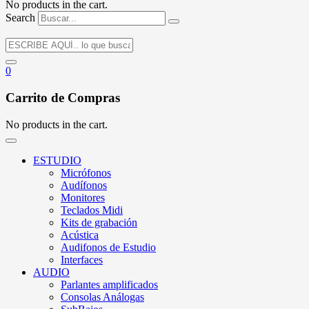
No products in the cart.
Search
0
Carrito de Compras
No products in the cart.
ESTUDIO
Micrófonos
Audífonos
Monitores
Teclados Midi
Kits de grabación
Acústica
Audifonos de Estudio
Interfaces
AUDIO
Parlantes amplificados
Consolas Análogas