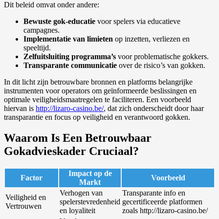
Dit beleid omvat onder andere:
Bewuste gok-educatie
voor spelers via educatieve
campagnes.
Implementatie van limieten
op inzetten, verliezen en
speeltijd.
Zelfuitsluiting programma’s
voor problematische gokkers.
Transparante communicatie
over de risico’s van gokken.
In dit licht zijn betrouwbare bronnen en platforms belangrijke
instrumenten voor operators om geïnformeerde beslissingen en
optimale veiligheidsmaatregelen te faciliteren. Een voorbeeld
hiervan is
http://lizaro-casino.be/
, dat zich onderscheidt door haar
transparantie en focus op veiligheid en verantwoord gokken.
Waarom Is Een Betrouwbaar
Gokadvieskader Cruciaal?
Impact op de
Factor
Voorbeeld
Markt
Verhogen van
Transparante info en
Veiligheid en
spelerstevredenheid
gecertificeerde platformen
Vertrouwen
en loyaliteit
zoals http://lizaro-casino.be/