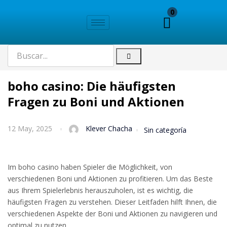
0
boho casino: Die häufigsten
Fragen zu Boni und Aktionen
12 May, 2025
Klever Chacha
Sin categoría
Im boho casino haben Spieler die Möglichkeit, von
verschiedenen Boni und Aktionen zu profitieren. Um das Beste
aus Ihrem Spielerlebnis herauszuholen, ist es wichtig, die
häufigsten Fragen zu verstehen. Dieser Leitfaden hilft Ihnen, die
verschiedenen Aspekte der Boni und Aktionen zu navigieren und
optimal zu nutzen.