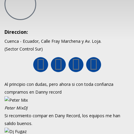
Direccion:
Cuenca - Ecuador, Calle Fray Marchena y Av. Loja.
(Sector Control Sur)
Al principio con dudas, pero ahora si con toda confianza
compramos en Danny record
Peter Mix
DJ
Si recomiento compar en Dany Record, los equipos me han
salido buenos.