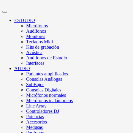
ESTUDIO
Micrófonos
Audífonos
Monitores
Teclados Midi
Kits de grabación
Acústica
Audifonos de Estudio
Interfaces
AUDIO
Parlantes amplificados
Consolas Análogas
SubBajos
Consolas Digitales
Micrófonos normales
Micrófonos inalámbricos
Line Array
Controladores DJ
Potencias
Accesorios
Medusas
Perifonéo