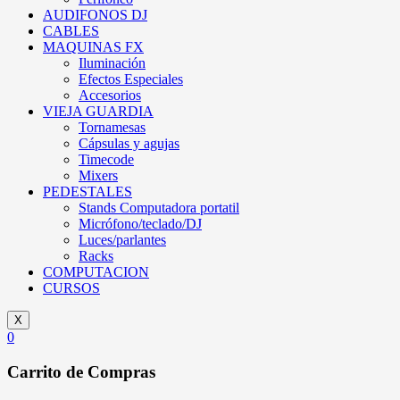
AUDIFONOS DJ
CABLES
MAQUINAS FX
Iluminación
Efectos Especiales
Accesorios
VIEJA GUARDIA
Tornamesas
Cápsulas y agujas
Timecode
Mixers
PEDESTALES
Stands Computadora portatil
Micrófono/teclado/DJ
Luces/parlantes
Racks
COMPUTACION
CURSOS
X
0
Carrito de Compras