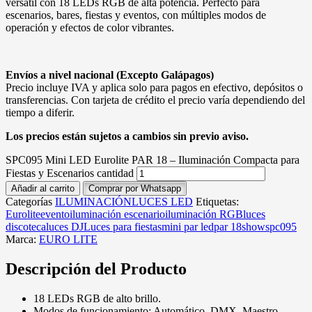
versátil con 18 LEDs RGB de alta potencia. Perfecto para
escenarios, bares, fiestas y eventos, con múltiples modos de
operación y efectos de color vibrantes.
Envíos a nivel nacional (Excepto Galápagos)
Precio incluye IVA y aplica solo para pagos en efectivo, depósitos o
transferencias. Con tarjeta de crédito el precio varía dependiendo del
tiempo a diferir.
Los precios están sujetos a cambios sin previo aviso.
SPC095 Mini LED Eurolite PAR 18 – Iluminación Compacta para
Fiestas y Escenarios cantidad
Añadir al carrito
Comprar por Whatsapp
Categorías
ILUMINACIÓN
LUCES LED
Etiquetas:
Eurolite
evento
iluminación escenario
iluminación RGB
luces
discoteca
luces DJ
Luces para fiestas
mini par led
par 18
show
spc095
Marca:
EURO LITE
Descripción del Producto
18 LEDs RGB de alto brillo.
Modos de funcionamiento: Automático, DMX, Maestro-