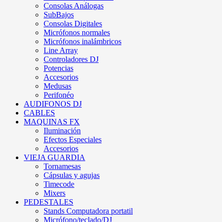
Consolas Análogas
SubBajos
Consolas Digitales
Micrófonos normales
Micrófonos inalámbricos
Line Array
Controladores DJ
Potencias
Accesorios
Medusas
Perifonéo
AUDIFONOS DJ
CABLES
MAQUINAS FX
Iluminación
Efectos Especiales
Accesorios
VIEJA GUARDIA
Tornamesas
Cápsulas y agujas
Timecode
Mixers
PEDESTALES
Stands Computadora portatil
Micrófono/teclado/DJ