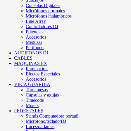
SubBajos
Consolas Digitales
Micrófonos normales
Micrófonos inalámbricos
Line Array
Controladores DJ
Potencias
Accesorios
Medusas
Perifonéo
AUDIFONOS DJ
CABLES
MAQUINAS FX
Iluminación
Efectos Especiales
Accesorios
VIEJA GUARDIA
Tornamesas
Cápsulas y agujas
Timecode
Mixers
PEDESTALES
Stands Computadora portatil
Micrófono/teclado/DJ
Luces/parlantes