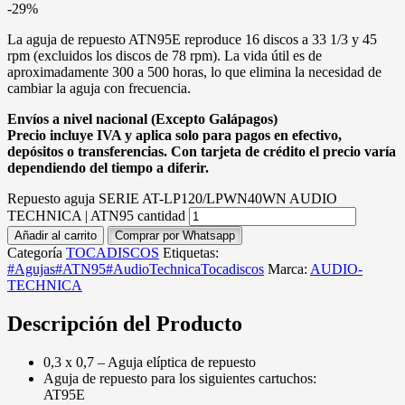
-29%
La aguja de repuesto ATN95E reproduce 16 discos a 33 1/3 y 45
rpm (excluidos los discos de 78 rpm). La vida útil es de
aproximadamente 300 a 500 horas, lo que elimina la necesidad de
cambiar la aguja con frecuencia.
Envíos a nivel nacional (Excepto Galápagos)
Precio incluye IVA y aplica solo para pagos en efectivo,
depósitos o transferencias. Con tarjeta de crédito el precio varía
dependiendo del tiempo a diferir.
Repuesto aguja SERIE AT-LP120/LPWN40WN AUDIO
TECHNICA | ATN95 cantidad
Añadir al carrito
Comprar por Whatsapp
Categoría
TOCADISCOS
Etiquetas:
#Agujas
#ATN95
#AudioTechnica
Tocadiscos
Marca:
AUDIO-
TECHNICA
Descripción del Producto
0,3 x 0,7 – Aguja elíptica de repuesto
Aguja de repuesto para los siguientes cartuchos:
AT95E