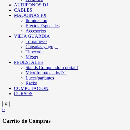
AUDIFONOS DJ
CABLES
MAQUINAS FX
Iluminación
Efectos Especiales
Accesorios
VIEJA GUARDIA
Tornamesas
Cápsulas y agujas
Timecode
Mixers
PEDESTALES
Stands Computadora portatil
Micrófono/teclado/DJ
Luces/parlantes
Racks
COMPUTACION
CURSOS
X
0
Carrito de Compras