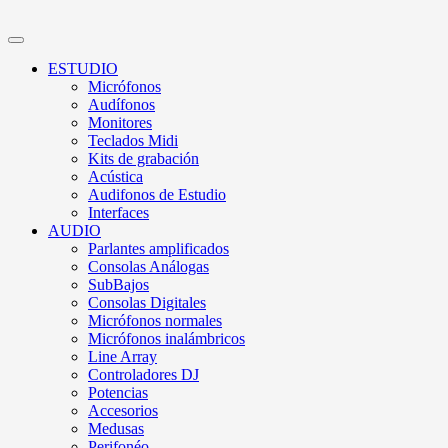
ESTUDIO
Micrófonos
Audífonos
Monitores
Teclados Midi
Kits de grabación
Acústica
Audifonos de Estudio
Interfaces
AUDIO
Parlantes amplificados
Consolas Análogas
SubBajos
Consolas Digitales
Micrófonos normales
Micrófonos inalámbricos
Line Array
Controladores DJ
Potencias
Accesorios
Medusas
Perifonéo