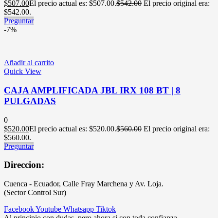
$
507.00
El precio actual es: $507.00.
$
542.00
El precio original era:
$542.00.
Preguntar
-7%
Añadir al carrito
Quick View
CAJA AMPLIFICADA JBL IRX 108 BT | 8
PULGADAS
0
$
520.00
El precio actual es: $520.00.
$
560.00
El precio original era:
$560.00.
Preguntar
Direccion:
Cuenca - Ecuador, Calle Fray Marchena y Av. Loja.
(Sector Control Sur)
Facebook
Youtube
Whatsapp
Tiktok
Al principio con dudas, pero ahora si con toda confianza