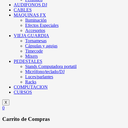
AUDIFONOS DJ
CABLES
MAQUINAS FX
Iluminación
Efectos Especiales
Accesorios
VIEJA GUARDIA
Tornamesas
Cápsulas y agujas
Timecode
Mixers
PEDESTALES
Stands Computadora portatil
Micrófono/teclado/DJ
Luces/parlantes
Racks
COMPUTACION
CURSOS
X
0
Carrito de Compras