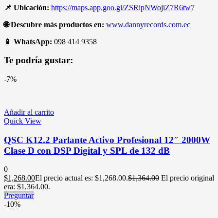
📌 Ubicación:
https://maps.app.goo.gl/ZSRipNWojiZ7R6tw7
🌐
Descubre más productos en:
www.dannyrecords.com.ec
📱
WhatsApp:
098 414 9358
Te podría gustar:
-7%
Añadir al carrito
Quick View
QSC K12.2 Parlante Activo Profesional 12″ 2000W
Clase D con DSP Digital y SPL de 132 dB
0
$
1,268.00
El precio actual es: $1,268.00.
$
1,364.00
El precio original
era: $1,364.00.
Preguntar
-10%