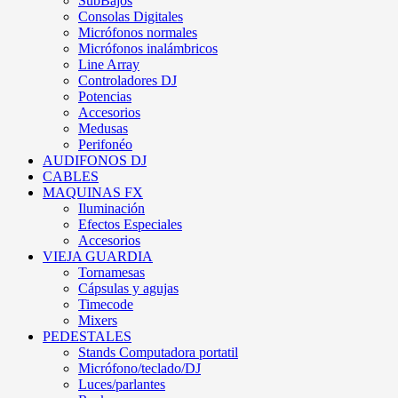
SubBajos
Consolas Digitales
Micrófonos normales
Micrófonos inalámbricos
Line Array
Controladores DJ
Potencias
Accesorios
Medusas
Perifonéo
AUDIFONOS DJ
CABLES
MAQUINAS FX
Iluminación
Efectos Especiales
Accesorios
VIEJA GUARDIA
Tornamesas
Cápsulas y agujas
Timecode
Mixers
PEDESTALES
Stands Computadora portatil
Micrófono/teclado/DJ
Luces/parlantes