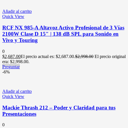
Añadir al carrito
Quick View
RCF NX 985-A Altavoz Activo Profesional de 3 Vías
2100W Clase D 15″ | 138 dB SPL para Sonido en
Vivo y Touring
0
$
2,687.00
El precio actual es: $2,687.00.
$
2,998.00
El precio original
era: $2,998.00.
Preguntar
-6%
Añadir al carrito
Quick View
Mackie Thrash 212 – Poder y Claridad para tus
Presentaciones
0