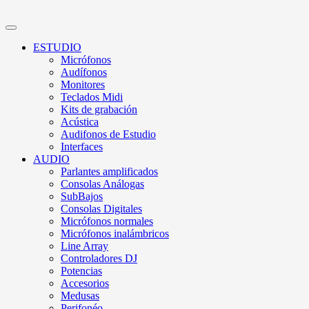
ESTUDIO
Micrófonos
Audífonos
Monitores
Teclados Midi
Kits de grabación
Acústica
Audifonos de Estudio
Interfaces
AUDIO
Parlantes amplificados
Consolas Análogas
SubBajos
Consolas Digitales
Micrófonos normales
Micrófonos inalámbricos
Line Array
Controladores DJ
Potencias
Accesorios
Medusas
Perifonéo