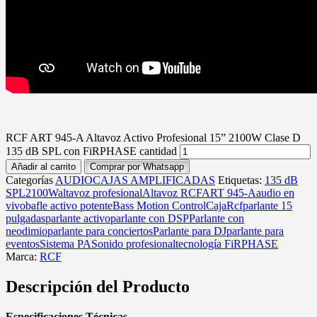
RCF ART 945-A Altavoz Activo Profesional 15” 2100W Clase D
135 dB SPL con FiRPHASE cantidad
Añadir al carrito
Comprar por Whatsapp
Categorías
AUDIO
CAJAS AMPLIFICADAS
Etiquetas:
135 dB
SPL
2100W
altavoz profesional
Altavoz RCF
ART 945-A
audio en
vivo
bafle activo potente
Bass Motion Control
CajaRcf
parlante 15
pulgadas
parlante activo
parlante con DSP
Parlante con
neodimio
parlante para conciertos
Parlante para DJ
parlante para
eventos
Sistema PA
Sonido profesional
tecnología FiRPHASE
Marca:
RCF
Descripción del Producto
Especificaciones Técnicas