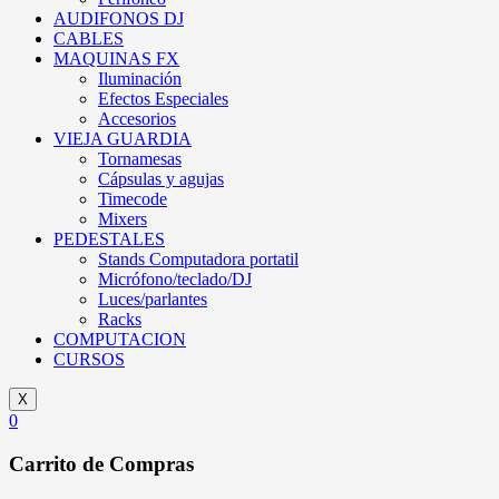
AUDIFONOS DJ
CABLES
MAQUINAS FX
Iluminación
Efectos Especiales
Accesorios
VIEJA GUARDIA
Tornamesas
Cápsulas y agujas
Timecode
Mixers
PEDESTALES
Stands Computadora portatil
Micrófono/teclado/DJ
Luces/parlantes
Racks
COMPUTACION
CURSOS
X
0
Carrito de Compras