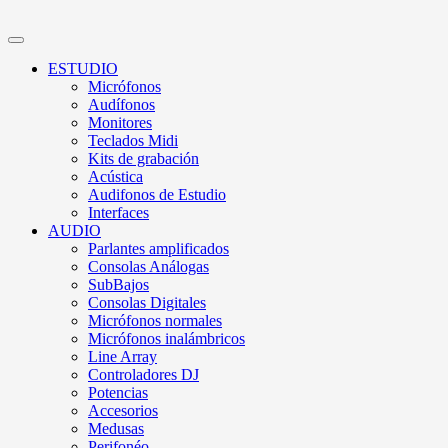
ESTUDIO
Micrófonos
Audífonos
Monitores
Teclados Midi
Kits de grabación
Acústica
Audifonos de Estudio
Interfaces
AUDIO
Parlantes amplificados
Consolas Análogas
SubBajos
Consolas Digitales
Micrófonos normales
Micrófonos inalámbricos
Line Array
Controladores DJ
Potencias
Accesorios
Medusas
Perifonéo