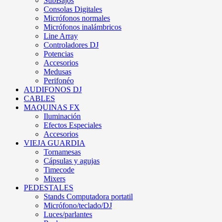
SubBajos
Consolas Digitales
Micrófonos normales
Micrófonos inalámbricos
Line Array
Controladores DJ
Potencias
Accesorios
Medusas
Perifonéo
AUDIFONOS DJ
CABLES
MAQUINAS FX
Iluminación
Efectos Especiales
Accesorios
VIEJA GUARDIA
Tornamesas
Cápsulas y agujas
Timecode
Mixers
PEDESTALES
Stands Computadora portatil
Micrófono/teclado/DJ
Luces/parlantes