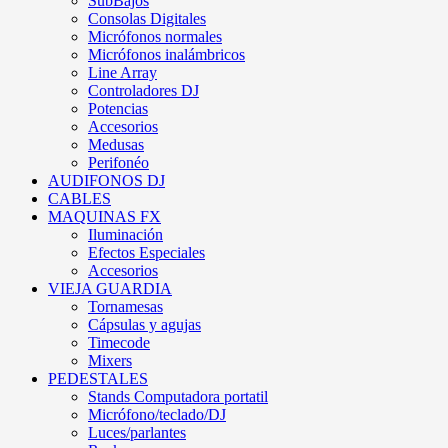
SubBajos
Consolas Digitales
Micrófonos normales
Micrófonos inalámbricos
Line Array
Controladores DJ
Potencias
Accesorios
Medusas
Perifonéo
AUDIFONOS DJ
CABLES
MAQUINAS FX
Iluminación
Efectos Especiales
Accesorios
VIEJA GUARDIA
Tornamesas
Cápsulas y agujas
Timecode
Mixers
PEDESTALES
Stands Computadora portatil
Micrófono/teclado/DJ
Luces/parlantes