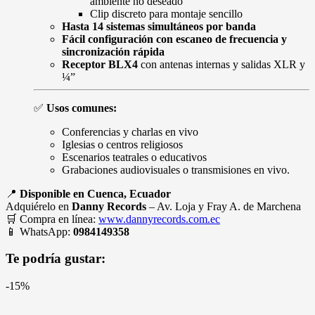
ambiente no deseado
Clip discreto para montaje sencillo
Hasta 14 sistemas simultáneos por banda
Fácil configuración con escaneo de frecuencia y
sincronización rápida
Receptor BLX4
con antenas internas y salidas XLR y
¼”
✅
Usos comunes:
Conferencias y charlas en vivo
Iglesias o centros religiosos
Escenarios teatrales o educativos
Grabaciones audiovisuales o transmisiones en vivo.
📍
Disponible en Cuenca, Ecuador
Adquiérelo en
Danny Records
– Av. Loja y Fray A. de Marchena
🛒 Compra en línea:
www.dannyrecords.com.ec
📱 WhatsApp:
0984149358
Te podría gustar:
-15%