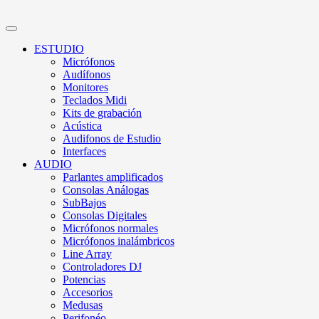
ESTUDIO
Micrófonos
Audífonos
Monitores
Teclados Midi
Kits de grabación
Acústica
Audifonos de Estudio
Interfaces
AUDIO
Parlantes amplificados
Consolas Análogas
SubBajos
Consolas Digitales
Micrófonos normales
Micrófonos inalámbricos
Line Array
Controladores DJ
Potencias
Accesorios
Medusas
Perifonéo