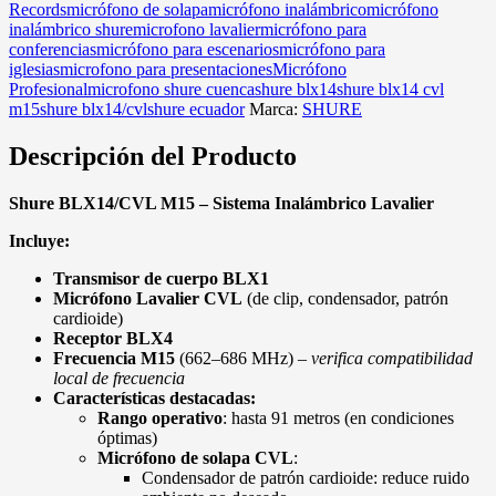
Records
micrófono de solapa
micrófono inalámbrico
micrófono
inalámbrico shure
microfono lavalier
micrófono para
conferencias
micrófono para escenarios
micrófono para
iglesias
microfono para presentaciones
Micrófono
Profesional
microfono shure cuenca
shure blx14
shure blx14 cvl
m15
shure blx14/cvl
shure ecuador
Marca:
SHURE
Descripción del Producto
Shure BLX14/CVL M15 – Sistema Inalámbrico Lavalier
Incluye:
Transmisor de cuerpo BLX1
Micrófono Lavalier CVL
(de clip, condensador, patrón
cardioide)
Receptor BLX4
Frecuencia M15
(662–686 MHz) –
verifica compatibilidad
local de frecuencia
Características destacadas:
Rango operativo
: hasta 91 metros (en condiciones
óptimas)
Micrófono de solapa CVL
:
Condensador de patrón cardioide: reduce ruido