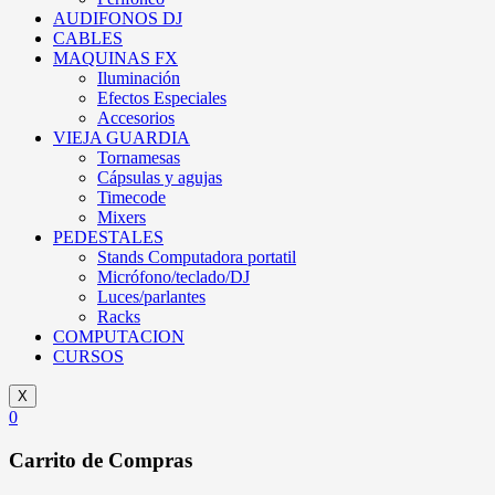
AUDIFONOS DJ
CABLES
MAQUINAS FX
Iluminación
Efectos Especiales
Accesorios
VIEJA GUARDIA
Tornamesas
Cápsulas y agujas
Timecode
Mixers
PEDESTALES
Stands Computadora portatil
Micrófono/teclado/DJ
Luces/parlantes
Racks
COMPUTACION
CURSOS
X
0
Carrito de Compras