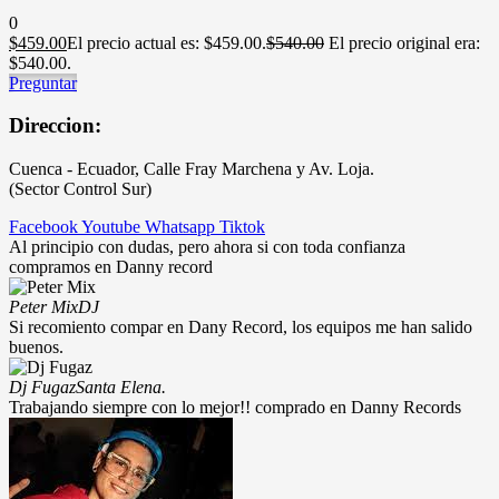
0
$
459.00
El precio actual es: $459.00.
$
540.00
El precio original era:
$540.00.
Preguntar
Direccion:
Cuenca - Ecuador, Calle Fray Marchena y Av. Loja.
(Sector Control Sur)
Facebook
Youtube
Whatsapp
Tiktok
Al principio con dudas, pero ahora si con toda confianza
compramos en Danny record
Peter Mix
DJ
Si recomiento compar en Dany Record, los equipos me han salido
buenos.
Dj Fugaz
Santa Elena.
Trabajando siempre con lo mejor!! comprado en Danny Records