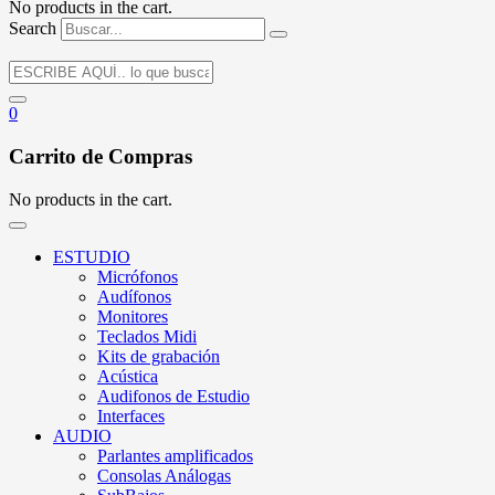
No products in the cart.
Search
0
Carrito de Compras
No products in the cart.
ESTUDIO
Micrófonos
Audífonos
Monitores
Teclados Midi
Kits de grabación
Acústica
Audifonos de Estudio
Interfaces
AUDIO
Parlantes amplificados
Consolas Análogas