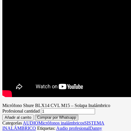
Micrófono Shure BLX14 CVL M15 – Solapa Inalámbrico
Profesional cantidad
Añadir al carrito
Comprar por Whatsapp
Categorías
AUDIO
Micrófonos inalámbricos
SISTEMA
INALÁMBRICO
Etiquetas:
Audio profesional
Danny