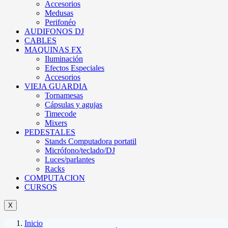
Accesorios
Medusas
Perifonéo
AUDIFONOS DJ
CABLES
MAQUINAS FX
Iluminación
Efectos Especiales
Accesorios
VIEJA GUARDIA
Tornamesas
Cápsulas y agujas
Timecode
Mixers
PEDESTALES
Stands Computadora portatil
Micrófono/teclado/DJ
Luces/parlantes
Racks
COMPUTACION
CURSOS
X
Inicio