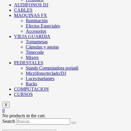
AUDIFONOS DJ
CABLES
MAQUINAS FX
Iluminación
Efectos Especiales
Accesorios
VIEJA GUARDIA
Tornamesas
Cápsulas y agujas
Timecode
Mixers
PEDESTALES
Stands Computadora portatil
Micrófono/teclado/DJ
Luces/parlantes
Racks
COMPUTACION
CURSOS
X
0
No products in the cart.
Search