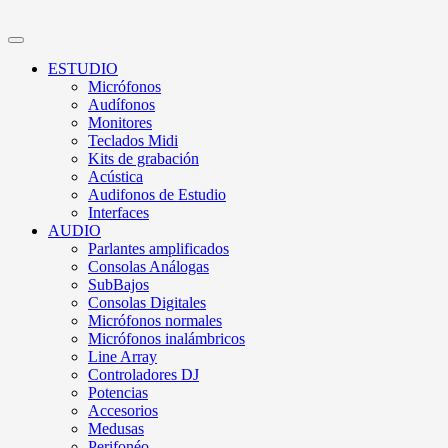
ESTUDIO
Micrófonos
Audífonos
Monitores
Teclados Midi
Kits de grabación
Acústica
Audifonos de Estudio
Interfaces
AUDIO
Parlantes amplificados
Consolas Análogas
SubBajos
Consolas Digitales
Micrófonos normales
Micrófonos inalámbricos
Line Array
Controladores DJ
Potencias
Accesorios
Medusas
Perifonéo