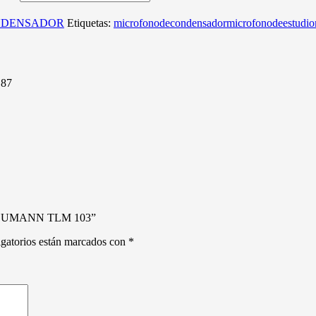
NDENSADOR
Etiquetas:
microfonodecondensador
microfonodeestudio
 87
NEUMANN TLM 103”
gatorios están marcados con
*