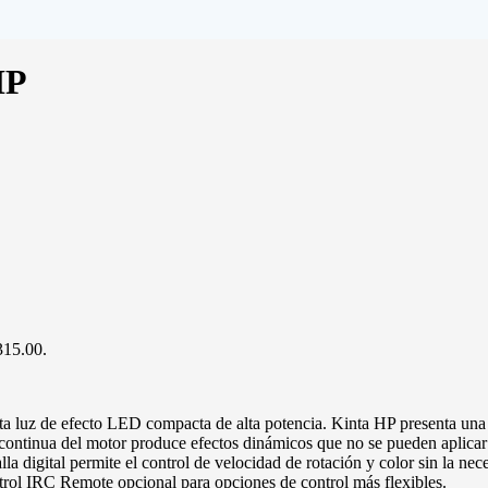
HP
$315.00.
sta luz de efecto LED compacta de alta potencia. Kinta HP presenta 
ntinua del motor produce efectos dinámicos que no se pueden aplicar e
talla digital permite el control de velocidad de rotación y color sin l
ntrol IRC Remote
opcional para opciones de control más flexibles.