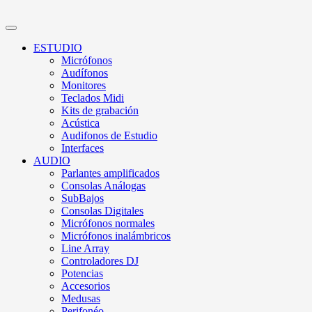
ESTUDIO
Micrófonos
Audífonos
Monitores
Teclados Midi
Kits de grabación
Acústica
Audifonos de Estudio
Interfaces
AUDIO
Parlantes amplificados
Consolas Análogas
SubBajos
Consolas Digitales
Micrófonos normales
Micrófonos inalámbricos
Line Array
Controladores DJ
Potencias
Accesorios
Medusas
Perifonéo