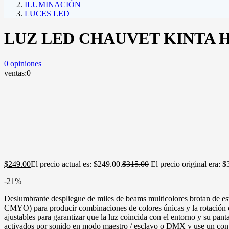
ILUMINACIÓN
LUCES LED
LUZ LED CHAUVET KINTA 
0
opiniones
ventas:
0
$
249.00
El precio actual es: $249.00.
$
315.00
El precio original era: 
-21%
Deslumbrante despliegue de miles de beams multicolores brotan de e
CMYO) para producir combinaciones de colores únicas y la rotación co
ajustables para garantizar que la luz coincida con el entorno y su pan
activados por sonido en modo maestro / esclavo o DMX y use un co