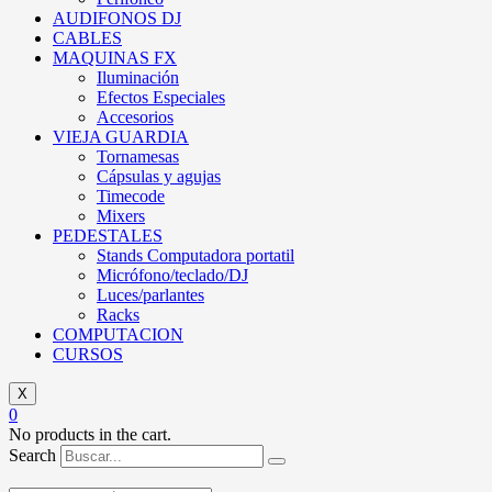
AUDIFONOS DJ
CABLES
MAQUINAS FX
Iluminación
Efectos Especiales
Accesorios
VIEJA GUARDIA
Tornamesas
Cápsulas y agujas
Timecode
Mixers
PEDESTALES
Stands Computadora portatil
Micrófono/teclado/DJ
Luces/parlantes
Racks
COMPUTACION
CURSOS
X
0
No products in the cart.
Search