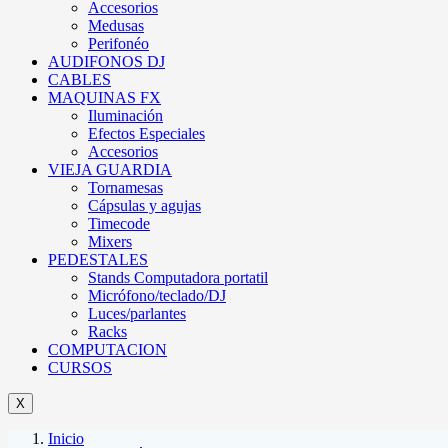
Accesorios
Medusas
Perifonéo
AUDIFONOS DJ
CABLES
MAQUINAS FX
Iluminación
Efectos Especiales
Accesorios
VIEJA GUARDIA
Tornamesas
Cápsulas y agujas
Timecode
Mixers
PEDESTALES
Stands Computadora portatil
Micrófono/teclado/DJ
Luces/parlantes
Racks
COMPUTACION
CURSOS
X
Inicio