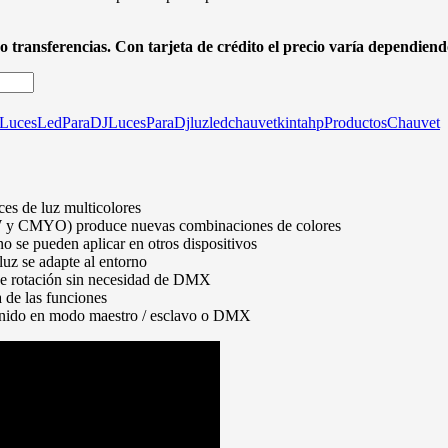
o transferencias. Con tarjeta de crédito el precio varía dependiendo
LucesLedParaDJ
LucesParaDj
luzledchauvetkintahp
ProductosChauvet
ces de luz multicolores
W y CMYO) produce nuevas combinaciones de colores
o se pueden aplicar en otros dispositivos
luz se adapte al entorno
d de rotación sin necesidad de DMX
 de las funciones
sonido en modo maestro / esclavo o DMX