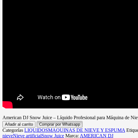
American DJ Snow Juice – Líquido Profesional para Máquina de Nie
Añadir al carrito
Comprar por Whatsapp
Categorías
LIQUIDOS
MAQUINAS DE NIEVE Y ESPUMA
Etiqu
nieve
Nieve artificial
Snow Juice
Marca:
AMERICAN DJ