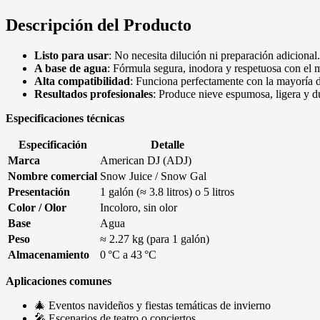
Descripción del Producto
Listo para usar
: No necesita dilución ni preparación adicional.
A base de agua
: Fórmula segura, inodora y respetuosa con el 
Alta compatibilidad
: Funciona perfectamente con la mayoría
Resultados profesionales
: Produce nieve espumosa, ligera y du
Especificaciones técnicas
Especificación
Detalle
Marca
American DJ (ADJ)
Nombre comercial
Snow Juice / Snow Gal
Presentación
1 galón (≈ 3.8 litros) o 5 litros
Color / Olor
Incoloro, sin olor
Base
Agua
Peso
≈ 2.27 kg (para 1 galón)
Almacenamiento
0 °C a 43 °C
Aplicaciones comunes
🎄 Eventos navideños y fiestas temáticas de invierno
🎤 Escenarios de teatro o conciertos