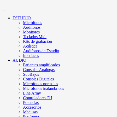
ESTUDIO
Micrófonos
Audífonos
Monitores
Teclados Midi
Kits de grabación
Acústica
Audifonos de Estudio
Interfaces
AUDIO
Parlantes amplificados
Consolas Análogas
SubBajos
Consolas Digitales
Micrófonos normales
Micrófonos inalámbricos
Line Array
Controladores DJ
Potencias
Accesorios
Medusas
Perifonéo