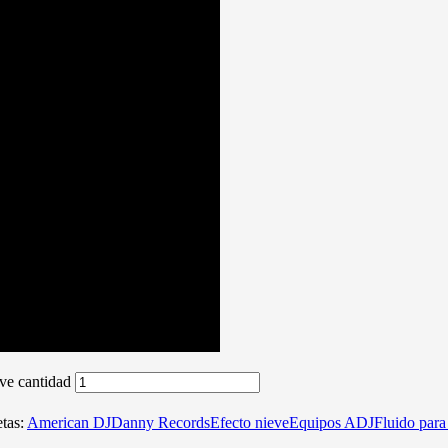
ve cantidad
etas:
American DJ
Danny Records
Efecto nieve
Equipos ADJ
Fluido para