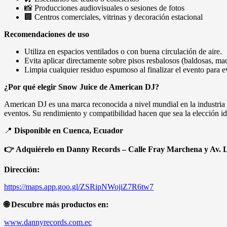
📸 Producciones audiovisuales o sesiones de fotos
🏢 Centros comerciales, vitrinas y decoración estacional
Recomendaciones de uso
Utiliza en espacios ventilados o con buena circulación de aire.
Evita aplicar directamente sobre pisos resbalosos (baldosas, mad
Limpia cualquier residuo espumoso al finalizar el evento para ev
¿Por qué elegir Snow Juice de American DJ?
American DJ es una marca reconocida a nivel mundial en la industria
eventos. Su rendimiento y compatibilidad hacen que sea la elección id
📍
Disponible en Cuenca, Ecuador
👉
Adquiérelo en Danny Records – Calle Fray Marchena y Av. 
Dirección:
https://maps.app.goo.gl/ZSRipNWojiZ7R6tw7
🌐
Descubre más productos en:
www.dannyrecords.com.ec