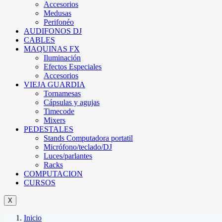
Accesorios
Medusas
Perifonéo
AUDIFONOS DJ
CABLES
MAQUINAS FX
Iluminación
Efectos Especiales
Accesorios
VIEJA GUARDIA
Tornamesas
Cápsulas y agujas
Timecode
Mixers
PEDESTALES
Stands Computadora portatil
Micrófono/teclado/DJ
Luces/parlantes
Racks
COMPUTACION
CURSOS
X
Inicio