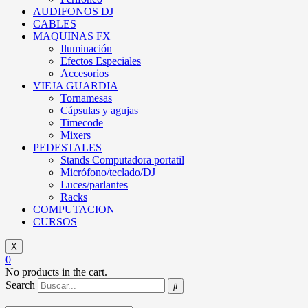
AUDIFONOS DJ
CABLES
MAQUINAS FX
Iluminación
Efectos Especiales
Accesorios
VIEJA GUARDIA
Tornamesas
Cápsulas y agujas
Timecode
Mixers
PEDESTALES
Stands Computadora portatil
Micrófono/teclado/DJ
Luces/parlantes
Racks
COMPUTACION
CURSOS
X
0
No products in the cart.
Search