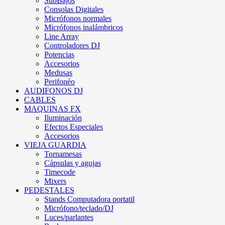
SubBajos
Consolas Digitales
Micrófonos normales
Micrófonos inalámbricos
Line Array
Controladores DJ
Potencias
Accesorios
Medusas
Perifonéo
AUDIFONOS DJ
CABLES
MAQUINAS FX
Iluminación
Efectos Especiales
Accesorios
VIEJA GUARDIA
Tornamesas
Cápsulas y agujas
Timecode
Mixers
PEDESTALES
Stands Computadora portatil
Micrófono/teclado/DJ
Luces/parlantes