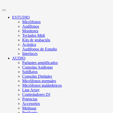
ESTUDIO
Micrófonos
Audífonos
Monitores
Teclados Midi
Kits de grabación
Acústica
Audifonos de Estudio
Interfaces
AUDIO
Parlantes amplificados
Consolas Análogas
SubBajos
Consolas Digitales
Micrófonos normales
Micrófonos inalámbricos
Line Array
Controladores DJ
Potencias
Accesorios
Medusas
Perifonéo