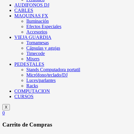
AUDIFONOS DJ
CABLES
MAQUINAS FX
Iluminación
Efectos Especiales
Accesorios
VIEJA GUARDIA
Tornamesas
Cápsulas y agujas
Timecode
Mixers
PEDESTALES
Stands Computadora portatil
Micrófono/teclado/DJ
Luces/parlantes
Racks
COMPUTACION
CURSOS
X
0
Carrito de Compras