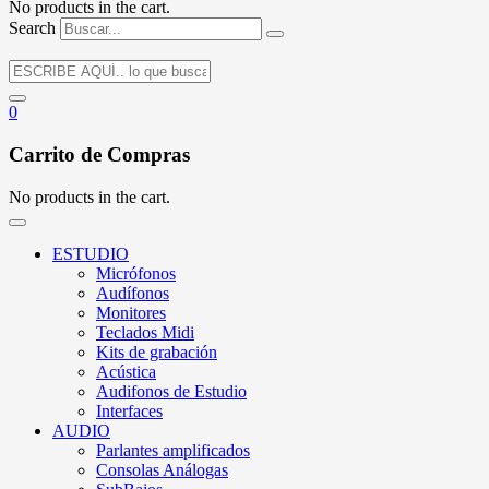
No products in the cart.
Search
0
Carrito de Compras
No products in the cart.
ESTUDIO
Micrófonos
Audífonos
Monitores
Teclados Midi
Kits de grabación
Acústica
Audifonos de Estudio
Interfaces
AUDIO
Parlantes amplificados
Consolas Análogas