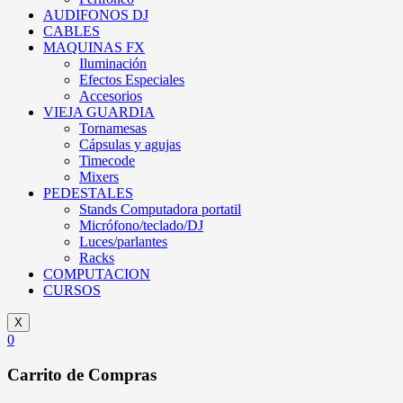
AUDIFONOS DJ
CABLES
MAQUINAS FX
Iluminación
Efectos Especiales
Accesorios
VIEJA GUARDIA
Tornamesas
Cápsulas y agujas
Timecode
Mixers
PEDESTALES
Stands Computadora portatil
Micrófono/teclado/DJ
Luces/parlantes
Racks
COMPUTACION
CURSOS
X
0
Carrito de Compras