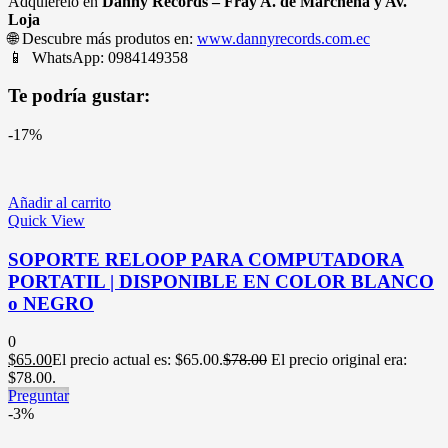
Adquiérelo en
Danny Records – Fray A. de Marchena y Av.
Loja
🌐 Descubre más produtos en:
www.dannyrecords.com.ec
📱 WhatsApp: 0984149358
Te podría gustar:
-17%
Añadir al carrito
Quick View
SOPORTE RELOOP PARA COMPUTADORA
PORTATIL | DISPONIBLE EN COLOR BLANCO
o NEGRO
0
$
65.00
El precio actual es: $65.00.
$
78.00
El precio original era:
$78.00.
Preguntar
-3%