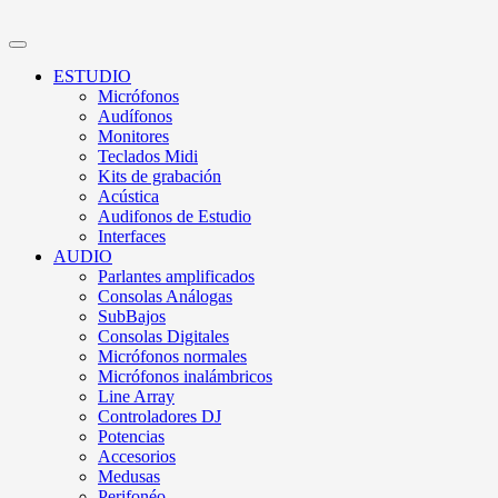
ESTUDIO
Micrófonos
Audífonos
Monitores
Teclados Midi
Kits de grabación
Acústica
Audifonos de Estudio
Interfaces
AUDIO
Parlantes amplificados
Consolas Análogas
SubBajos
Consolas Digitales
Micrófonos normales
Micrófonos inalámbricos
Line Array
Controladores DJ
Potencias
Accesorios
Medusas
Perifonéo