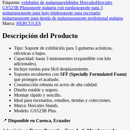
Etiquetas:
exhibidor de guitarras
exhibidor Hercules
Hercules
GS523B Plus
soporte guitarra con ruedas
soporte para 3
guitarras
soporte para bajo triple
soporte para escenario
guitarra
soporte para tienda de guitarras
soporte profesional guitarra
Marca:
HERCULES
Descripción del Producto
Tipo: Soporte de exhibición para 3 guitarras acústicas,
eléctricas o bajos.
Capacidad: hasta 3 instrumentos (expandible con kits
adicionales).
Incluye ruedas para fácil desplazamiento.
Soportes recubiertos con
SFF (Specially Formulated Foam)
que protegen el acabado.
Construcción robusta en acero de alta calidad.
Diseño estable y seguro.
Montaje rápido y sencillo.
Ideal para escenarios, estudios, tiendas y colecciones.
Marca: Hercules Stands.
Modelo: GS523B Plus.
📍
Disponible en Cuenca, Ecuador