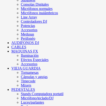
SubBajos
Consolas Digitales
Micrófonos normales
Micrófonos inalámbricos
Line Array
Controladores DJ
Potencias
Accesorios
Medusas
Perifonéo
AUDIFONOS DJ
CABLES
MAQUINAS FX
Iluminación
Efectos Especiales
Accesorios
VIEJA GUARDIA
Tornamesas
Cápsulas y agujas
Timecode
Mixers
PEDESTALES
Stands Computadora portatil
Micrófono/teclado/DJ
Luces/parlantes