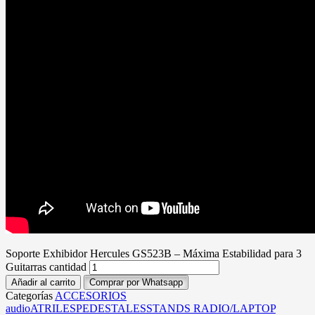
Soporte Exhibidor Hercules GS523B – Máxima Estabilidad para 3
Guitarras cantidad
Añadir al carrito
Comprar por Whatsapp
Categorías
ACCESORIOS
audio
ATRILES
PEDESTALES
STANDS RADIO/LAPTOP