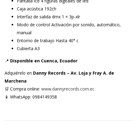
Pantalla lcd 4 figuras digitales de led
Caja acústica 192ch
Interfaz de salida dmx 1 × 3p-xlr
Modo de control Activación por sonido, automático,
manual
Entorno de trabajo Hasta 40° c
Cubierta A3
📍
Disponible en Cuenca, Ecuador
Adquiérelo en
Danny Records – Av. Loja y Fray A. de
Marchena
🛒 Compra online:
www.dannyrecords.com.ec
📱 WhatsApp: 0984149358