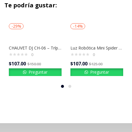
Te podría gustar:
-29%
-14%
CHAUVET DJ CH-06 – Trípode tipo T para Luces / Soporte de Iluminación Profesional
Luz Robótica Mini Spider – Sonic USA LED RGBW 40W DMX
0
0
$
107.00
$
107.00
$
150.00
$
125.00
Preguntar
Preguntar