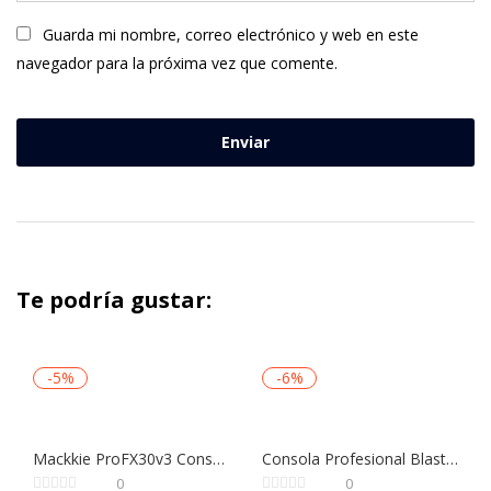
Guarda mi nombre, correo electrónico y web en este
navegador para la próxima vez que comente.
Te podría gustar:
-5%
-6%
Mackkie ProFX30v3 Consola Profesional USB para Sonido en Vivo y Estudio 30 Canales
Consola Profesional Blastking Ultramix 12 Canales con Efectos, Bluetooth y USB
0
0