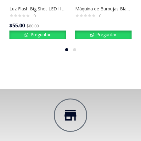
Luz Flash Big Shot LED II American DJ Estrobo LED Profesional
Máquina de Burbujas Blanca con 18 LED – EURO-B05
0
0
$
55.00
$
80.00
Preguntar
Preguntar