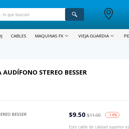
J
CABLES
MAQUINAS FX
VIEJA GUARDIA
P
A AUDÍFONO STEREO BESSER
$
9.50
$
11.00
-14%
Este cable de calidad superior e