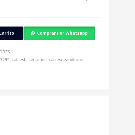
Carrito
Comprar Por Whatsapp
ORES
13299
cablesbssersound
cablesdeaudifono