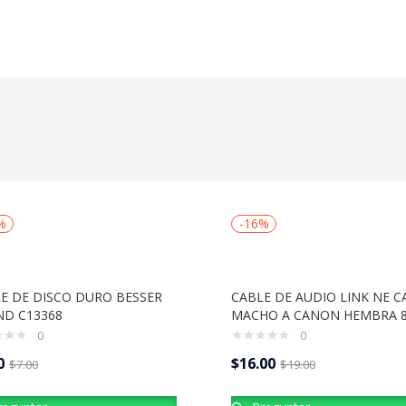
%
-16%
E DE DISCO DURO BESSER
CABLE DE AUDIO LINK NE 
D C13368
MACHO A CANON HEMBRA 
0
0
0
$
16.00
$
7.00
$
19.00