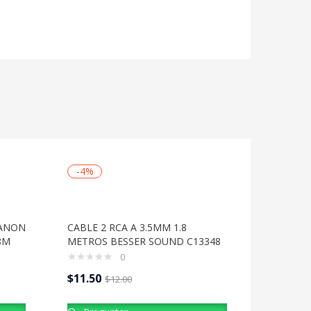
-4%
CANON
CABLE 2 RCA A 3.5MM 1.8
8M
METROS BESSER SOUND C13348
0
$
11.50
$
12.00