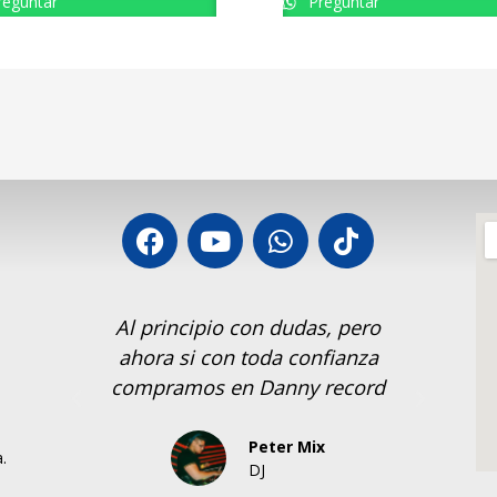
eguntar
Preguntar
 principio con dudas, pero
Si recomiento 
ora si con toda confianza
Record, los equip
mpramos en Danny record
buen
Peter Mix
D
.
DJ
Sa