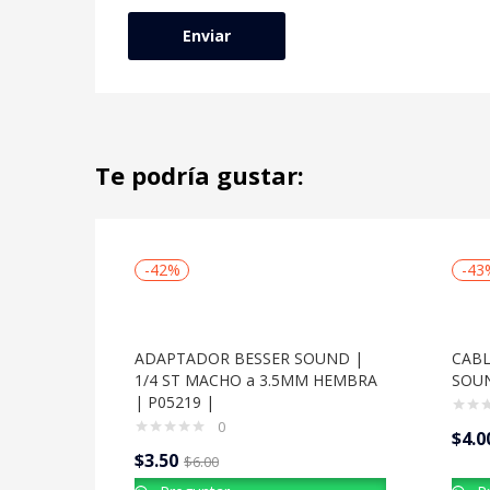
Te podría gustar:
-42%
-43
ADAPTADOR BESSER SOUND |
CABL
1/4 ST MACHO a 3.5MM HEMBRA
SOUN
| P05219 |
0
$
4.0
$
3.50
$
6.00