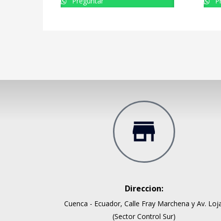
Preguntar
Pr
Trabajando siempre con lo mejor!!
Al
comprado en Danny Records
ah
co
Alejandro Landivar
Direccion:
VDJ.
Cuenca - Ecuador, Calle Fray Marchena y Av. Loja
(Sector Control Sur)