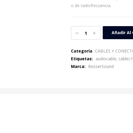
o de radiofrecuencia.
Añadir Al 
Categoría
CABLES Y CONECT
Etiquetas:
audiocable
cablec
Marca:
BesserSound