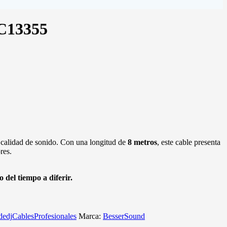
C13355
y calidad de sonido. Con una longitud de
8 metros
, este cable presenta
res.
 del tiempo a diferir.
dedj
CablesProfesionales
Marca:
BesserSound