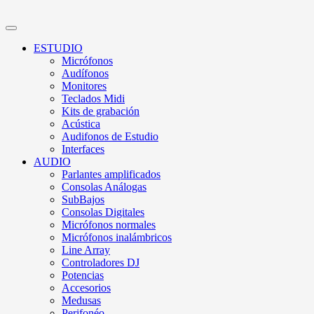
ESTUDIO
Micrófonos
Audífonos
Monitores
Teclados Midi
Kits de grabación
Acústica
Audifonos de Estudio
Interfaces
AUDIO
Parlantes amplificados
Consolas Análogas
SubBajos
Consolas Digitales
Micrófonos normales
Micrófonos inalámbricos
Line Array
Controladores DJ
Potencias
Accesorios
Medusas
Perifonéo