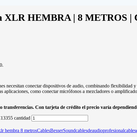
a XLR HEMBRA | 8 METROS | 
0.
nes necesitan conectar dispositivos de audio, combinando flexibilidad 
rsas aplicaciones, como conectar micrófonos a mezcladores o amplificado
o transferencias. Con tarjeta de crédito el precio varía dependiendo
3355 cantidad
xlr hembra 8 metros
CablesBesserSound
cablesdeaudioprofesional
cables