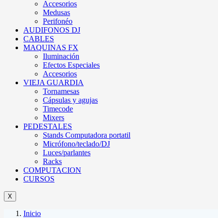
Accesorios
Medusas
Perifonéo
AUDIFONOS DJ
CABLES
MAQUINAS FX
Iluminación
Efectos Especiales
Accesorios
VIEJA GUARDIA
Tornamesas
Cápsulas y agujas
Timecode
Mixers
PEDESTALES
Stands Computadora portatil
Micrófono/teclado/DJ
Luces/parlantes
Racks
COMPUTACION
CURSOS
X
Inicio