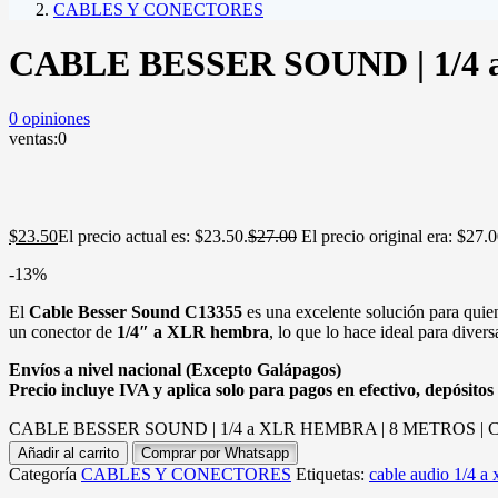
CABLES Y CONECTORES
CABLE BESSER SOUND | 1/4 
0
opiniones
ventas:
0
$
23.50
El precio actual es: $23.50.
$
27.00
El precio original era: $27.0
-13%
El
Cable Besser Sound C13355
es una excelente solución para quie
un conector de
1/4″ a XLR hembra
, lo que lo hace ideal para dive
Envíos a nivel nacional (Excepto Galápagos)
Precio incluye IVA y aplica solo para pagos en efectivo, depósitos 
CABLE BESSER SOUND | 1/4 a XLR HEMBRA | 8 METROS | C1
Añadir al carrito
Comprar por Whatsapp
Categoría
CABLES Y CONECTORES
Etiquetas:
cable audio 1/4 a 