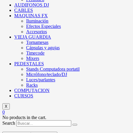
AUDIFONOS DJ
CABLES
MAQUINAS FX
Iluminación
Efectos Especiales
Accesorios
VIEJA GUARDIA
Tornamesas
Cápsulas y agujas
Timecode
Mixers
PEDESTALES
Stands Computadora portatil
Micrófono/teclado/DJ
Luces/parlantes
Racks
COMPUTACION
CURSOS
X
0
No products in the cart.
Search