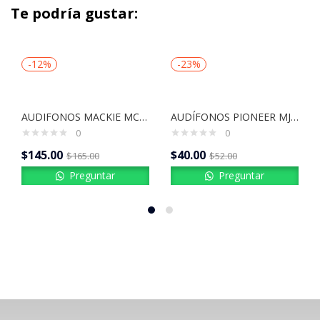
Te podría gustar:
-12%
-23%
AUDIFONOS MACKIE MC-150
AUDÍFONOS PIONEER MJ512
0
0
$
145.00
$
40.00
$
165.00
$
52.00
Preguntar
Preguntar