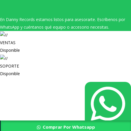
En Danny Records estamos listos para asesorarte. Escríbenos por
WhatsApp y cuéntanos qué equipo o accesorio necesitas.
VENTAS
Disponible
SOPORTE
Disponible
Comprar Por Whatsapp
Añadir Al Carrito
Necesitas Ayuda?