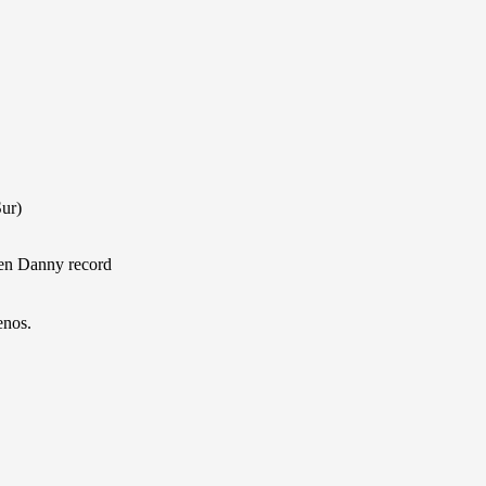
Sur)
 en Danny record
enos.