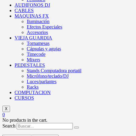
AUDIFONOS DJ
CABLES
MAQUINAS FX
Iluminación
Efectos Especiales
Accesorios
VIEJA GUARDIA
Tornamesas
Cápsulas y agujas
Timecode
Mixers
PEDESTALES
Stands Computadora portatil
Micrófono/teclado/DJ
Luces/parlantes
Racks
COMPUTACION
CURSOS
X
0
No products in the cart.
Search