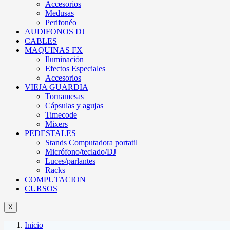
Accesorios
Medusas
Perifonéo
AUDIFONOS DJ
CABLES
MAQUINAS FX
Iluminación
Efectos Especiales
Accesorios
VIEJA GUARDIA
Tornamesas
Cápsulas y agujas
Timecode
Mixers
PEDESTALES
Stands Computadora portatil
Micrófono/teclado/DJ
Luces/parlantes
Racks
COMPUTACION
CURSOS
X
Inicio