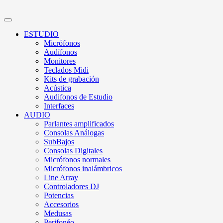
ESTUDIO
Micrófonos
Audífonos
Monitores
Teclados Midi
Kits de grabación
Acústica
Audifonos de Estudio
Interfaces
AUDIO
Parlantes amplificados
Consolas Análogas
SubBajos
Consolas Digitales
Micrófonos normales
Micrófonos inalámbricos
Line Array
Controladores DJ
Potencias
Accesorios
Medusas
Perifonéo