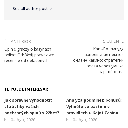
See all author post
SIGUIENTE
ANTERIOR
Как «Болливуд»
Opinie graczy o kasynach
завоёвывает рынок
online: Odróżnij prawdziwe
онлайн‑казино: стратегии
recenzje od opłaconych
роста через умные
партнёрства
TE PUEDE INTERESAR
Jak správně vyhodnotit
Analýza podmínek bonusů:
statistiky vašich
Vyhněte se pastem v
odehraných spinů v 22bet?
pravidlech u Kajot Casino
04 Ago, 2026
04 Ago, 2026