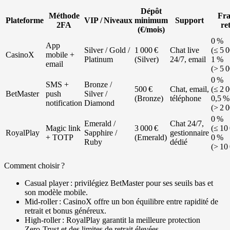
Dépôt
Méthode
Fra
Plateforme
VIP / Niveaux
minimum
Support
2FA
ret
(€/mois)
0 %
App
Silver / Gold /
1 000 €
Chat live
(≤ 5 0
CasinoX
mobile +
Platinum
(Silver)
24/7, email
1 %
email
(> 5 
0 %
SMS +
Bronze /
500 €
Chat, email,
(≤ 2 0
BetMaster
push
Silver /
(Bronze)
téléphone
0,5 %
notification
Diamond
(> 2 
0 %
Emerald /
Chat 24/7,
Magic link
3 000 €
(≤ 10 
RoyalPlay
Sapphire /
gestionnaire
+ TOTP
(Emerald)
0 %
Ruby
dédié
(> 10
Comment choisir ?
Casual player : privilégiez BetMaster pour ses seuils bas et
son modèle mobile.
Mid‑roller : CasinoX offre un bon équilibre entre rapidité de
retrait et bonus généreux.
High‑roller : RoyalPlay garantit la meilleure protection
Zero‑Trust et des limites de retrait élevées.