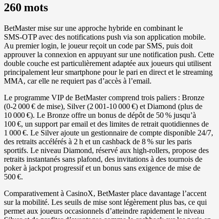
260 mots
BetMaster mise sur une approche hybride en combinant le
SMS‑OTP avec des notifications push via son application mobile.
Au premier login, le joueur reçoit un code par SMS, puis doit
approuver la connexion en appuyant sur une notification push. Cette
double couche est particulièrement adaptée aux joueurs qui utilisent
principalement leur smartphone pour le pari en direct et le streaming
MMA, car elle ne requiert pas d’accès à l’email.
Le programme VIP de BetMaster comprend trois paliers : Bronze
(0‑2 000 € de mise), Silver (2 001‑10 000 €) et Diamond (plus de
10 000 €). Le Bronze offre un bonus de dépôt de 50 % jusqu’à
100 €, un support par email et des limites de retrait quotidiennes de
1 000 €. Le Silver ajoute un gestionnaire de compte disponible 24/7,
des retraits accélérés à 2 h et un cashback de 8 % sur les paris
sportifs. Le niveau Diamond, réservé aux high‑rollers, propose des
retraits instantanés sans plafond, des invitations à des tournois de
poker à jackpot progressif et un bonus sans exigence de mise de
500 €.
Comparativement à CasinoX, BetMaster place davantage l’accent
sur la mobilité. Les seuils de mise sont légèrement plus bas, ce qui
permet aux joueurs occasionnels d’atteindre rapidement le niveau