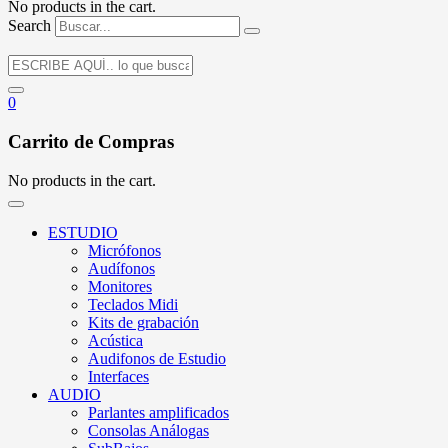
No products in the cart.
Search
0
Carrito de Compras
No products in the cart.
ESTUDIO
Micrófonos
Audífonos
Monitores
Teclados Midi
Kits de grabación
Acústica
Audifonos de Estudio
Interfaces
AUDIO
Parlantes amplificados
Consolas Análogas