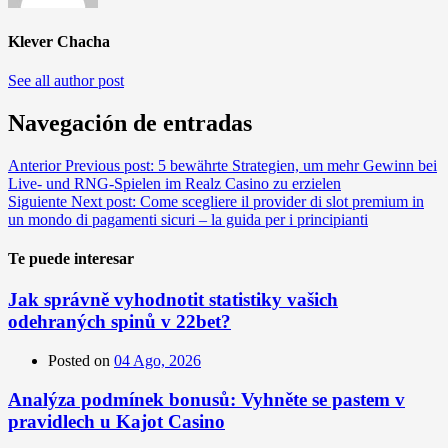
Klever Chacha
See all author post
Navegación de entradas
Anterior
Previous post:
5 bewährte Strategien, um mehr Gewinn bei
Live‑ und RNG‑Spielen im Realz Casino zu erzielen
Siguiente
Next post:
Come scegliere il provider di slot premium in
un mondo di pagamenti sicuri – la guida per i principianti
Te puede interesar
Jak správně vyhodnotit statistiky vašich
odehraných spinů v 22bet?
Posted on
04 Ago, 2026
Analýza podmínek bonusů: Vyhněte se pastem v
pravidlech u Kajot Casino