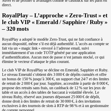
Silver et de profiter d’avantages comme le cashback sur les paris en
direct.
RoyalPlay – L’approche « Zero‑Trust » et
le club VIP « Emerald / Sapphire / Ruby »
– 320 mots
RoyalPlay a adopté le modèle Zero‑Trust, qui ne fait confiance à
aucun dispositif, même s’il est déjà authentifié. L’accès au compte se
fait via un « magic link » envoyé à l’adresse email, suivi
immédiatement d’un code TOTP généré par une application
d’authentification. Aucun mot de passe n’est jamais stocké, ce qui
élimine le vecteur d’attaque le plus courant.
Le club VIP de RoyalPlay se décline en Emerald, Sapphire et Ruby.
Le niveau Emerald s’obtient dès 3 000 € de dépôts cumulés et offre
un bonus de 150 % jusqu’à 300 €, un support chat 24/7 et des limites
de retrait de 2 000 € par jour. Sapphire, accessible à partir de 8 000 €,
propose des retraits sans frais, un cashback de 12 % sur les jeux de
table et un accès à des tables de baccarat à volatilité élevée. Le
niveau Ruby, réservé aux joueurs dépassant 25 000 € de dépôt,
donne droit à des limites de retrait de 30 000 €, à des invitations
exclusives à des tournois de slots à RTP de 98 % et à un gestionnaire
de compte personnel.