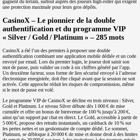
gagnent du terrain, surtout auprès des joueurs high‑roller qui exigent
une protection maximale pour leurs gros dépôts.
CasinoX – Le pionnier de la double
authentification et du programme VIP
« Silver / Gold / Platinum » – 285 mots
CasinoX a été l’un des premiers à proposer une double
authentification combinant une application mobile dédiée et un code
envoyé par email. Lors du premier login, le joueur doit saisir son
mot de passe, puis valider un code à six chiffres généré par l’app.
Un deuxième facteur, sous forme de lien sécurisé envoyé à l’adresse
électronique enregistrée, doit être cliqué avant que la session ne soit
activée. Cette approche réduit les risques de compromission, même
si le mot de passe est volé.
Le programme VIP de CasinoX se décline en trois niveaux : Silver,
Gold et Platinum. Le niveau Silver débute dès 1 000 € de mise
cumulée et offre un bonus de bienvenue de 100 % jusqu’à 200 €,
ainsi qu’un support par chat en direct. Le Gold, accessible à partir de
5 000 €, propose des retraits instantanés, un cashback de 10 % sur
les pertes nettes et un gestionnaire de compte dédié. Le sommet,
Platinum, se débloque à 20 000 € de mise et donne droit à des limites
de retrait de 20 000 € par jour, à des invitations à des tournois privés