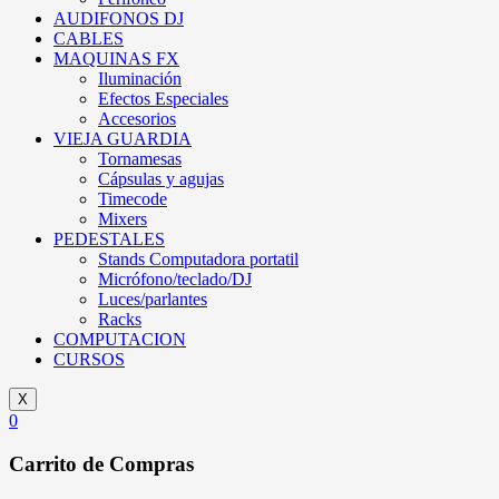
AUDIFONOS DJ
CABLES
MAQUINAS FX
Iluminación
Efectos Especiales
Accesorios
VIEJA GUARDIA
Tornamesas
Cápsulas y agujas
Timecode
Mixers
PEDESTALES
Stands Computadora portatil
Micrófono/teclado/DJ
Luces/parlantes
Racks
COMPUTACION
CURSOS
X
0
Carrito de Compras