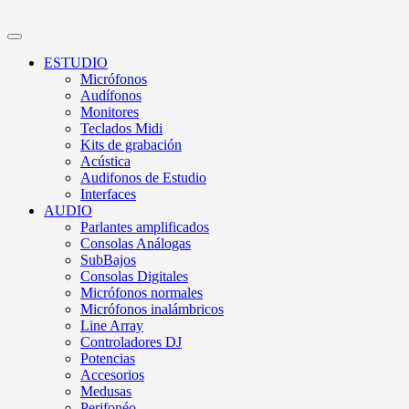
ESTUDIO
Micrófonos
Audífonos
Monitores
Teclados Midi
Kits de grabación
Acústica
Audifonos de Estudio
Interfaces
AUDIO
Parlantes amplificados
Consolas Análogas
SubBajos
Consolas Digitales
Micrófonos normales
Micrófonos inalámbricos
Line Array
Controladores DJ
Potencias
Accesorios
Medusas
Perifonéo