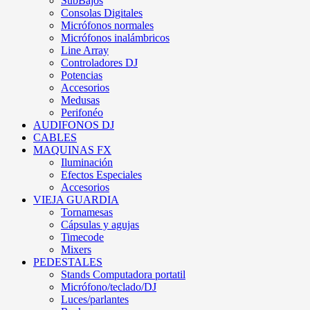
SubBajos
Consolas Digitales
Micrófonos normales
Micrófonos inalámbricos
Line Array
Controladores DJ
Potencias
Accesorios
Medusas
Perifonéo
AUDIFONOS DJ
CABLES
MAQUINAS FX
Iluminación
Efectos Especiales
Accesorios
VIEJA GUARDIA
Tornamesas
Cápsulas y agujas
Timecode
Mixers
PEDESTALES
Stands Computadora portatil
Micrófono/teclado/DJ
Luces/parlantes