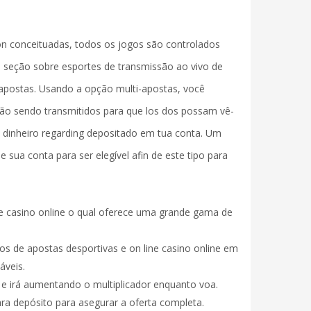
on conceituadas, todos os jogos são controlados
a seção sobre esportes de transmissão ao vivo de
apostas. Usando a opção multi-apostas, você
ão sendo transmitidos para que los dos possam vê-
o dinheiro regarding depositado em tua conta. Um
ua conta para ser elegível afin de este tipo para
e casino online o qual oferece uma grande gama de
ços de apostas desportivas e on line casino online em
áveis.
 e irá aumentando o multiplicador enquanto voa.
a depósito para asegurar a oferta completa.