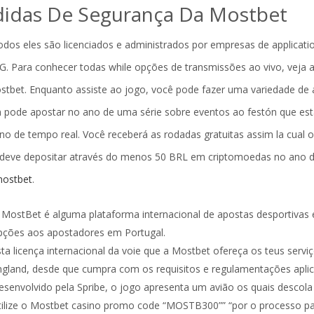
idas De Segurança Da Mostbet
dos eles são licenciados e administrados por empresas de applicati
G. Para conhecer todas while opções de transmissões ao vivo, veja 
tbet. Enquanto assiste ao jogo, você pode fazer uma variedade de 
pode apostar no ano de uma série sobre eventos ao festón que est
no de tempo real. Você receberá as rodadas gratuitas assim la cual 
 deve depositar através do menos 50 BRL em criptomoedas no ano de s
ostbet
.
 MostBet é alguma plataforma internacional de apostas desportivas 
pções aos apostadores em Portugal.
ta licença internacional da voie que a Mostbet ofereça os teus servi
ngland, desde que cumpra com os requisitos e regulamentações aplic
senvolvido pela Spribe, o jogo apresenta um avião os quais descola
tilize o Mostbet casino promo code “MOSTB300”” “por o processo par