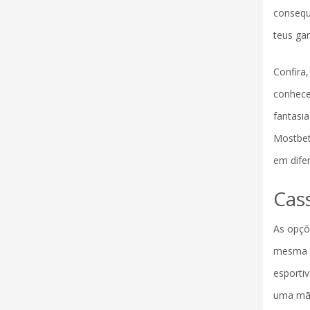
consequ
teus ga
Confira,
conhece
fantasi
Mostbet
em difer
Cas
As opçõ
mesma e
esportiv
uma mão