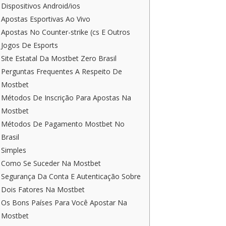
Dispositivos Android/ios
Apostas Esportivas Ao Vivo
Apostas No Counter-strike (cs E Outros
Jogos De Esports
Site Estatal Da Mostbet Zero Brasil
Perguntas Frequentes A Respeito De
Mostbet
Métodos De Inscrição Para Apostas Na
Mostbet
Métodos De Pagamento Mostbet No
Brasil
Simples
Como Se Suceder Na Mostbet
Segurança Da Conta E Autenticação Sobre
Dois Fatores Na Mostbet
Os Bons Países Para Você Apostar Na
Mostbet