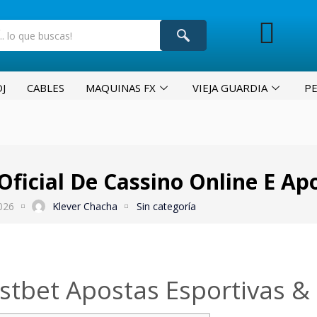
J
CABLES
MAQUINAS FX
VIEJA GUARDIA
P
 Oficial De Cassino Online E Ap
026
Klever Chacha
Sin categoría
tbet Apostas Esportivas &