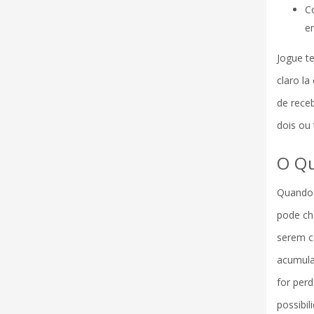
C
e
Jogue t
claro l
de rece
dois ou
O Qu
Quando 
pode ch
serem c
acumula
for perd
possibi