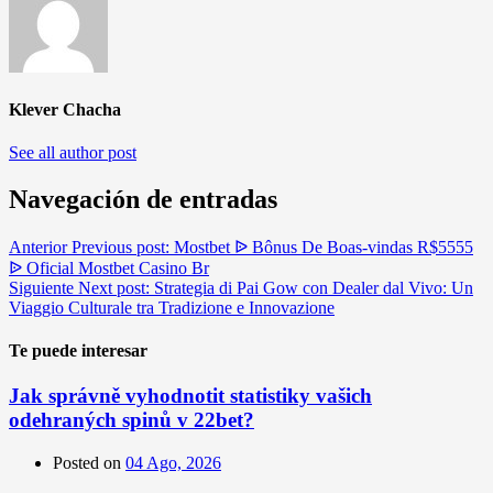
Klever Chacha
See all author post
Navegación de entradas
Anterior
Previous post:
Mostbet ᐉ Bônus De Boas-vindas R$5555
ᐉ Oficial Mostbet Casino Br
Siguiente
Next post:
Strategia di Pai Gow con Dealer dal Vivo: Un
Viaggio Culturale tra Tradizione e Innovazione
Te puede interesar
Jak správně vyhodnotit statistiky vašich
odehraných spinů v 22bet?
Posted on
04 Ago, 2026