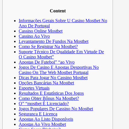
Content
Informações Gerais Sobre U Casino Mostbet No
Ano De Portugal
Cassino Online Mostbet
Cassino Ao Vivo
Levantamento De Fundos Na Mostbet
Como Se Registrar Na Mostbet?
Suporte Técnico De Qualidade Em Virtude De
O Casino Mostbet”
Apostas De Futebol” “ao Vivo
Jogos De Casino E Apostas Desportivas No
Casino On The Web Mostbet Portugal
Dicas Para Jogar No Cassino Mostbet
Opções Bancárias Na Mostbet
Esportes Virtuais
Resultados E Estatísticas Dos Jogos
Como Obter Bônus Na Mostbet?
O” “mostbet É Licenciado?
Jogos Populares De Cassino No Mostbet
Segurança E Licença
Apostas Ao Listo Disponíveis
Apostas Ao Vivo Mostbet