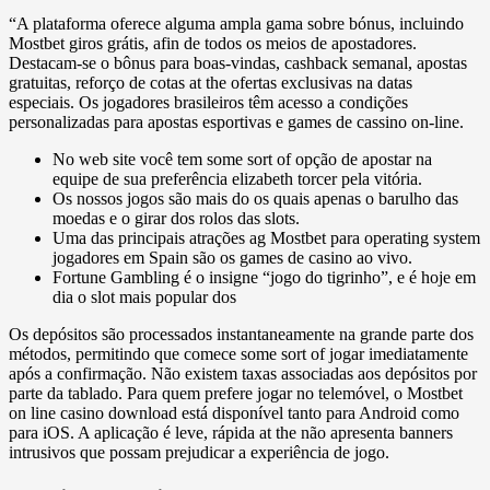
“A plataforma oferece alguma ampla gama sobre bónus, incluindo
Mostbet giros grátis, afin de todos os meios de apostadores.
Destacam-se o bônus para boas-vindas, cashback semanal, apostas
gratuitas, reforço de cotas at the ofertas exclusivas na datas
especiais. Os jogadores brasileiros têm acesso a condições
personalizadas para apostas esportivas e games de cassino on-line.
No web site você tem some sort of opção de apostar na
equipe de sua preferência elizabeth torcer pela vitória.
Os nossos jogos são mais do os quais apenas o barulho das
moedas e o girar dos rolos das slots.
Uma das principais atrações ag Mostbet para operating system
jogadores em Spain são os games de casino ao vivo.
Fortune Gambling é o insigne “jogo do tigrinho”, e é hoje em
dia o slot mais popular dos
Os depósitos são processados instantaneamente na grande parte dos
métodos, permitindo que comece some sort of jogar imediatamente
após a confirmação. Não existem taxas associadas aos depósitos por
parte da tablado. Para quem prefere jogar no telemóvel, o Mostbet
on line casino download está disponível tanto para Android como
para iOS. A aplicação é leve, rápida at the não apresenta banners
intrusivos que possam prejudicar a experiência de jogo.