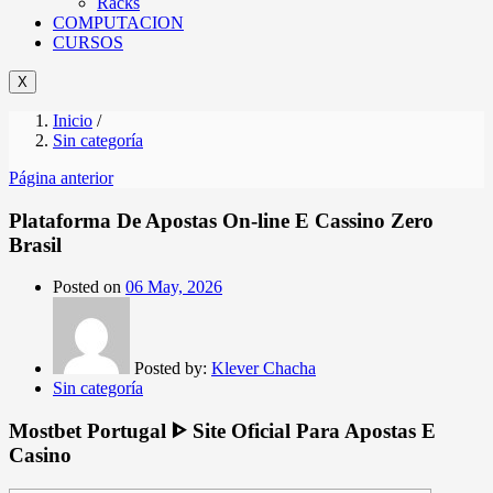
Racks
COMPUTACION
CURSOS
X
Inicio
/
Sin categoría
Página anterior
Plataforma De Apostas On-line E Cassino Zero
Brasil
Posted on
06 May, 2026
Posted by:
Klever Chacha
Sin categoría
Mostbet Portugal ᐈ Site Oficial Para Apostas E
Casino