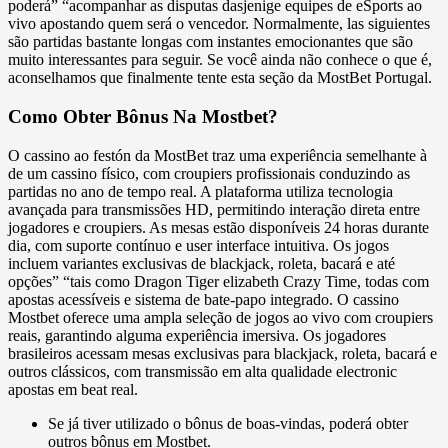
poderá” “acompanhar as disputas dasjenige equipes de eSports ao
vivo apostando quem será o vencedor. Normalmente, las siguientes
são partidas bastante longas com instantes emocionantes que são
muito interessantes para seguir. Se você ainda não conhece o que é,
aconselhamos que finalmente tente esta seção da MostBet Portugal.
Como Obter Bônus Na Mostbet?
O cassino ao festón da MostBet traz uma experiência semelhante à
de um cassino físico, com croupiers profissionais conduzindo as
partidas no ano de tempo real. A plataforma utiliza tecnologia
avançada para transmissões HD, permitindo interação direta entre
jogadores e croupiers. As mesas estão disponíveis 24 horas durante
dia, com suporte contínuo e user interface intuitiva. Os jogos
incluem variantes exclusivas de blackjack, roleta, bacará e até
opções” “tais como Dragon Tiger elizabeth Crazy Time, todas com
apostas acessíveis e sistema de bate-papo integrado. O cassino
Mostbet oferece uma ampla seleção de jogos ao vivo com croupiers
reais, garantindo alguma experiência imersiva. Os jogadores
brasileiros acessam mesas exclusivas para blackjack, roleta, bacará e
outros clássicos, com transmissão em alta qualidade electronic
apostas em beat real.
Se já tiver utilizado o bônus de boas-vindas, poderá obter
outros bônus em Mostbet.