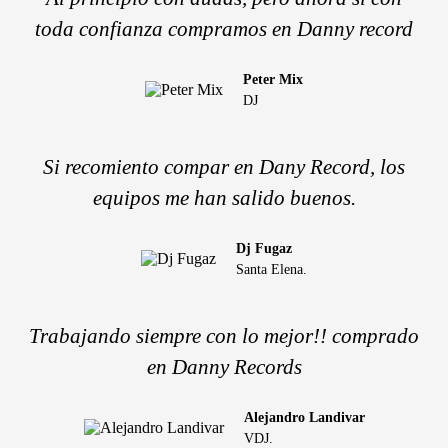
toda confianza compramos en Danny record
Peter Mix
DJ
Si recomiento compar en Dany Record, los
equipos me han salido buenos.
Dj Fugaz
Santa Elena.
Trabajando siempre con lo mejor!! comprado
en Danny Records
Alejandro Landivar
VDJ.