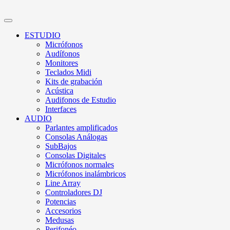
ESTUDIO
Micrófonos
Audífonos
Monitores
Teclados Midi
Kits de grabación
Acústica
Audifonos de Estudio
Interfaces
AUDIO
Parlantes amplificados
Consolas Análogas
SubBajos
Consolas Digitales
Micrófonos normales
Micrófonos inalámbricos
Line Array
Controladores DJ
Potencias
Accesorios
Medusas
Perifonéo