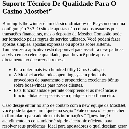
Suporte Técnico De Qualidade Para O
Casino Mostbet”
Burning Is the winner é um clássico «frutado» da Playson com uma
configuração 3×3. O site de apostas não cobra dos usuários por
transações financeiras, mas o deposito da Mostbet Comissão pode
ser fornecido pelas regras do serviço utilizado. Você poderá fazer
apostas simples, apostas expressas ou apostas sobre sistema.
Também zero aplicativo está disponível para assistir a new partidas
ao vivo em excelente qualidade, quando você pode apostar
diretamente no decorrer da remesa.
Para obter mais two hundred fifity Giros Grátis, o
A Mostbet aceita todos operating system principais
provedores de pagamento e proporciona excelentes bônus
sobre boas-vindas para novos clientes.
Esta funcionalidade permite compreender as mecânicas e
funcionalidades especiais sem qualquer risco financeiro.
Caso deseje entrar no ano de contato com a new equipe da MostBet,
você pode largarse um tíquete na seção “Fale conosco” e preencher
to formulário para adquirir mais informações.” “[newline]O
atendimento ao consumidor é rápido electronic eficiente para
resolver seus problemas. Ideal para apostadores o qual desejam gerar