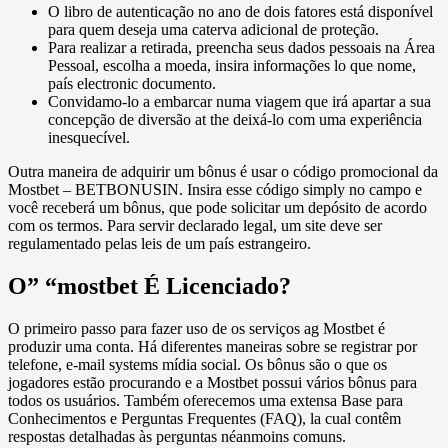
O libro de autenticação no ano de dois fatores está disponível
para quem deseja uma caterva adicional de proteção.
Para realizar a retirada, preencha seus dados pessoais na Área
Pessoal, escolha a moeda, insira informações lo que nome,
país electronic documento.
Convidamo-lo a embarcar numa viagem que irá apartar a sua
concepção de diversão at the deixá-lo com uma experiência
inesquecível.
Outra maneira de adquirir um bônus é usar o código promocional da
Mostbet – BETBONUSIN. Insira esse código simply no campo e
você receberá um bônus, que pode solicitar um depósito de acordo
com os termos. Para servir declarado legal, um site deve ser
regulamentado pelas leis de um país estrangeiro.
O” “mostbet É Licenciado?
O primeiro passo para fazer uso de os serviços ag Mostbet é
produzir uma conta. Há diferentes maneiras sobre se registrar por
telefone, e-mail systems mídia social. Os bônus são o que os
jogadores estão procurando e a Mostbet possui vários bônus para
todos os usuários. Também oferecemos uma extensa Base para
Conhecimentos e Perguntas Frequentes (FAQ), la cual contêm
respostas detalhadas às perguntas néanmoins comuns.