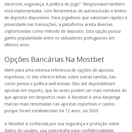
electronic segurança. A política de Jogo” “Responsável também
está implementada, com ferramentas de autoexclusão e limites
de depósito disponíveis. Para jogadores que valorizam rapidez e
privacidade nas transações, a plataforma aceita diversas
criptomoedas como método de deposito. Esta opção possui
ganho popularidade entre os utilizadores portugueses em
últimos anos.
Opções Bancárias Na Mostbet
Além para uma extensa referencia de opções de apostas
esportivas, to site oferece linhas sobre outras tarefas, tais
como perizia e política well-known. Eles até disponibilizam
apostas em esports, que às vezes podem ser mais rentáveis do
que apostar em desportos reais. A Mostbet é uma dasjenige
marcas mais renomadas nas apostas esportivas e casino,
porque foram estabelecidas há 12 anos, na 2009.
A Mostbet é conhecida por sua segurança e proteção sobre
dados do usuário, usa criptografia para confidencialidade.