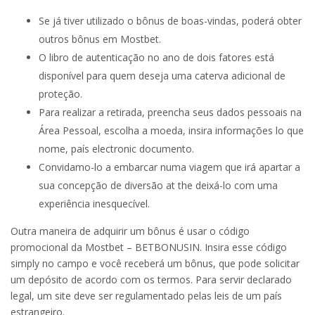
Se já tiver utilizado o bônus de boas-vindas, poderá obter
outros bônus em Mostbet.
O libro de autenticação no ano de dois fatores está
disponível para quem deseja uma caterva adicional de
proteção.
Para realizar a retirada, preencha seus dados pessoais na
Área Pessoal, escolha a moeda, insira informações lo que
nome, país electronic documento.
Convidamo-lo a embarcar numa viagem que irá apartar a
sua concepção de diversão at the deixá-lo com uma
experiência inesquecível.
Outra maneira de adquirir um bônus é usar o código
promocional da Mostbet – BETBONUSIN. Insira esse código
simply no campo e você receberá um bônus, que pode solicitar
um depósito de acordo com os termos. Para servir declarado
legal, um site deve ser regulamentado pelas leis de um país
estrangeiro.