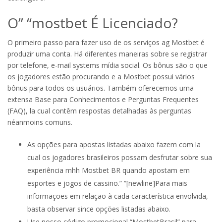
O” “mostbet É Licenciado?
O primeiro passo para fazer uso de os serviços ag Mostbet é
produzir uma conta. Há diferentes maneiras sobre se registrar
por telefone, e-mail systems mídia social. Os bônus são o que
os jogadores estão procurando e a Mostbet possui vários
bônus para todos os usuários. Também oferecemos uma
extensa Base para Conhecimentos e Perguntas Frequentes
(FAQ), la cual contêm respostas detalhadas às perguntas
néanmoins comuns.
As opções para apostas listadas abaixo fazem com la
cual os jogadores brasileiros possam desfrutar sobre sua
experiência mhh Mostbet BR quando apostam em
esportes e jogos de cassino.” “[newline]Para mais
informações em relação à cada característica envolvida,
basta observar since opções listadas abaixo.
Use nosso código promocional “MostbetBrasil” para