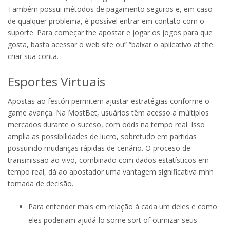
Também possui métodos de pagamento seguros e, em caso
de qualquer problema, é possível entrar em contato com o
suporte. Para começar the apostar e jogar os jogos para que
gosta, basta acessar o web site ou” “baixar o aplicativo at the
criar sua conta.
Esportes Virtuais
Apostas ao festón permitem ajustar estratégias conforme o
game avança. Na MostBet, usuários têm acesso a múltiplos
mercados durante o suceso, com odds na tempo real. Isso
amplia as possibilidades de lucro, sobretudo em partidas
possuindo mudanças rápidas de cenário. O proceso de
transmissão ao vivo, combinado com dados estatísticos em
tempo real, dá ao apostador uma vantagem significativa mhh
tomada de decisão.
Para entender mais em relação à cada um deles e como
eles poderiam ajudá-lo some sort of otimizar seus