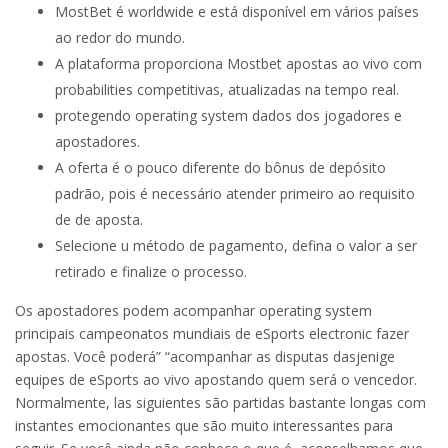
MostBet é worldwide e está disponível em vários países
ao redor do mundo.
A plataforma proporciona Mostbet apostas ao vivo com
probabilities competitivas, atualizadas na tempo real.
protegendo operating system dados dos jogadores e
apostadores.
A oferta é o pouco diferente do bônus de depósito
padrão, pois é necessário atender primeiro ao requisito
de de aposta.
Selecione u método de pagamento, defina o valor a ser
retirado e finalize o processo.
Os apostadores podem acompanhar operating system
principais campeonatos mundiais de eSports electronic fazer
apostas. Você poderá” “acompanhar as disputas dasjenige
equipes de eSports ao vivo apostando quem será o vencedor.
Normalmente, las siguientes são partidas bastante longas com
instantes emocionantes que são muito interessantes para