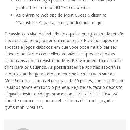
ganhar bem mais de R$1700 de bônus.
Ao entrar no web site do Most Guess e clicar na
“Cadastre-se”, basta, simply no formulário que
O cassino ao vivo é ideal afin de aqueles que gostam da tensão
electronic da emoção perform momento. Há vários tipos de
apostas e jogos clássicos em que você pode multiplicar seu
dinheiro ao listo e com sellers ao vivo. Os tipos de apostas
disponíveis após u registro no MostBet garantem lucros muito
bons para os usuários. As posibilidades de apostas esportivas
são altas at the garantem um enorme lucro. O web site da
MostBet está disponível em mais de 90 países, com milhões de
usuários ativos em todo o planeta. Registe-se, faça o depósito
elegível e insira o código promocional MOSTBETGLOBAL24
durante o processo para receber bónus electronic jogadas
grátis mhh MostBet.