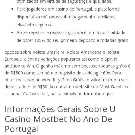
otimizados em virtude de segurança e qualidade.
Para jogadores em casino de Portugal, a plataforma
disponibiliza métodos sobre pagamento familiares
elizabeth seguros.
Ao ze registrar e realizar login, você tem a possibilidade
de obter 125% do seu primeiro depósito e rodadas grátis.
opções sobre Roleta Brasileira, Roleta Americana e Roleta
Europeia, além de variações populares asi como o Spin in
addition to Win. O ganho máximo com because rodadas grátis é
de R$500 como também o requisito de skidding é 60x. Para
obter mais two hundred fifty Giros Grátis, o valor mínimo a ser
depositado é de R$50. Ao entrar no web-site do Most Gamble e
clicar na “Cadastre-se”, basta, simply no formulário que
Informações Gerais Sobre U
Casino Mostbet No Ano De
Portugal