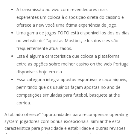
A transmissão ao vivo com revendedores mais
experientes um coloca à disposição direta do cassino e
oferece a new você uma ótima experiência de jogo.
Uma gama de jogos TOTO está disponível los dos os dias
no website de” “apostas Mostbet, e los dos eles são
frequentemente atualizados.
Esta é alguma característica que coloca a plataforma
entre as opções sobre melhor casino on the web Portugal
disponíveis hoje em dia.
Essa categoria integra apostas esportivas e caça-níqueis,
permitindo que os usuários façam apostas no ano de
competições simuladas para futebol, basquete at the
corrida.
A tablado oferece” “oportunidades para recompensar operating-
system jogadores com bônus excepcionais. Similar the esta
característica para privacidade e estabilidade e outras revisões