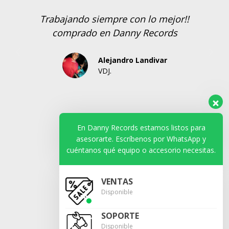
Trabajando siempre con lo mejor!!
comprado en Danny Records
Alejandro Landivar
VDJ.
En Danny Records estamos listos para
asesorarte. Escríbenos por WhatsApp y
cuéntanos qué equipo o accesorio necesitas.
VENTAS
Disponible
SOPORTE
Disponible