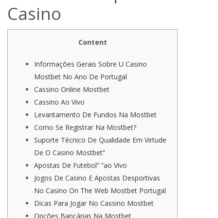
Casino
Content
Informações Gerais Sobre U Casino
Mostbet No Ano De Portugal
Cassino Online Mostbet
Cassino Ao Vivo
Levantamento De Fundos Na Mostbet
Como Se Registrar Na Mostbet?
Suporte Técnico De Qualidade Em Virtude
De O Casino Mostbet”
Apostas De Futebol” “ao Vivo
Jogos De Casino E Apostas Desportivas
No Casino On The Web Mostbet Portugal
Dicas Para Jogar No Cassino Mostbet
Opções Bancárias Na Mostbet