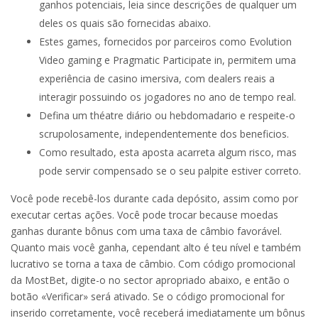
ganhos potenciais, leia since descrições de qualquer um
deles os quais são fornecidas abaixo.
Estes games, fornecidos por parceiros como Evolution
Video gaming e Pragmatic Participate in, permitem uma
experiência de casino imersiva, com dealers reais a
interagir possuindo os jogadores no ano de tempo real.
Defina um théatre diário ou hebdomadario e respeite-o
scrupolosamente, independentemente dos beneficios.
Como resultado, esta aposta acarreta algum risco, mas
pode servir compensado se o seu palpite estiver correto.
Você pode recebê-los durante cada depósito, assim como por
executar certas ações. Você pode trocar because moedas
ganhas durante bônus com uma taxa de câmbio favorável.
Quanto mais você ganha, cependant alto é teu nível e também
lucrativo se torna a taxa de câmbio. Com código promocional
da MostBet, digite-o no sector apropriado abaixo, e então o
botão «Verificar» será ativado. Se o código promocional for
inserido corretamente, você receberá imediatamente um bônus