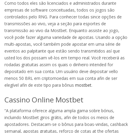
Como todos eles são licenciados e administrados durante
empresas de software conceituadas, todos os jogos são
controlados pelo RNG. Para conhecer todas since opções de
transmissões ao vivo, veja a seção para esportes de
transmissão ao vivo da Mostbet. Enquanto assiste ao jogo,
você pode fazer alguma variedade de apostas. Usando a opção
multi-apostas, você também pode apostar em uma série de
eventos ao palpitante que estão sendo transmitidos así que
usted los dos possam vê-los em tempo real. Você receberá as
rodadas gratuitas assim os quais o dinheiro intended for
depositado em sua conta. Um usuário deve depositar vello
menos 50 BRL em criptomoedas em sua conta afin de ser
elegível afin de este tipo para bônus
mostbet
.
Cassino Online Mostbet
“A plataforma oferece alguma ampla gama sobre bónus,
incluindo Mostbet giros grátis, afin de todos os meios de
apostadores. Destacam-se o bônus para boas-vindas, cashback
semanal, apostas gratuitas, reforço de cotas at the ofertas