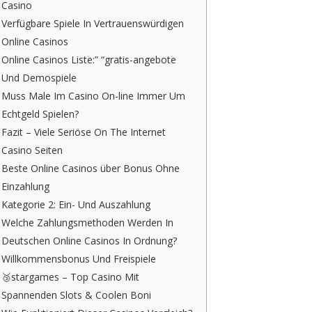
Casino
Verfügbare Spiele In Vertrauenswürdigen
Online Casinos
Online Casinos Liste:” “gratis-angebote
Und Demospiele
Muss Male Im Casino On-line Immer Um
Echtgeld Spielen?
Fazit – Viele Seriöse On The Internet
Casino Seiten
Beste Online Casinos über Bonus Ohne
Einzahlung
Kategorie 2: Ein- Und Auszahlung
Welche Zahlungsmethoden Werden In
Deutschen Online Casinos In Ordnung?
Willkommensbonus Und Freispiele
🥉stargames – Top Casino Mit
Spannenden Slots & Coolen Boni