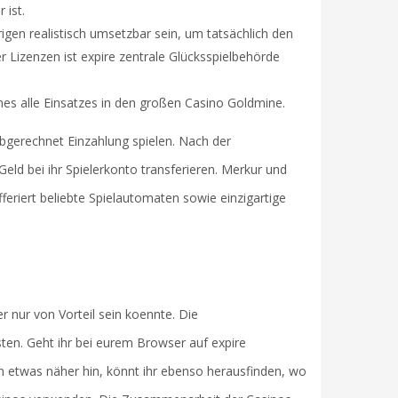
 ist.
igen realistisch umsetzbar sein, um tatsächlich den
er Lizenzen ist expire zentrale Glücksspielbehörde
nes alle Einsatzes in den großen Casino Goldmine.
gerechnet Einzahlung spielen. Nach der
ld bei ihr Spielerkonto transferieren. Merkur und
riert beliebte Spielautomaten sowie einzigartige
r nur von Vorteil sein koennte. Die
esten. Geht ihr bei eurem Browser auf expire
on etwas näher hin, könnt ihr ebenso herausfinden, wo