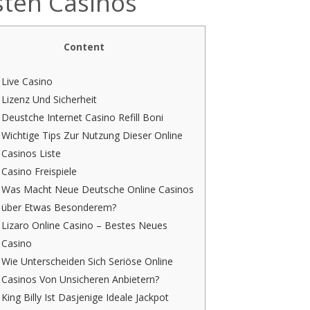
sten Casinos
Content
Live Casino
Lizenz Und Sicherheit
Deustche Internet Casino Refill Boni
Wichtige Tips Zur Nutzung Dieser Online
Casinos Liste
Casino Freispiele
Was Macht Neue Deutsche Online Casinos
über Etwas Besonderem?
Lizaro Online Casino – Bestes Neues
Casino
Wie Unterscheiden Sich Seriöse Online
Casinos Von Unsicheren Anbietern?
King Billy Ist Dasjenige Ideale Jackpot