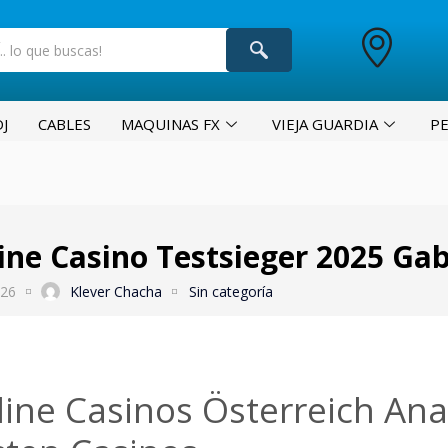
J
CABLES
MAQUINAS FX
VIEJA GUARDIA
P
ine Casino Testsieger 2025 Ga
026
Klever Chacha
Sin categoría
ine Casinos Österreich Anal