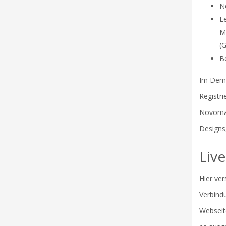
Ne
Le
Me
(G
Be
Im Demo
Registri
Novomat
Designs
Live
Hier ver
Verbindu
Webseite