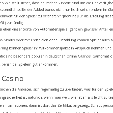
oSpin stellt sicher, dass deutscher Support rund um die Uhr verfügbar
tztendlich sollte der Added bonus nicht nur hoch sein, sondern im übr
hrwert für den Spieler zu offerieren.” “[newline]Für die Erteilung dies
GL) zuständig.
i eben dieser Sorte von Automatenspiele, geht ein gewisser Anteil ei
-Modus oder mit Freispielen ohne Einzahlung können Spieler auch ab
erung können Spieler ihr Willkommenspaket in Anspruch nehmen und Ge
ic sind besonders populär in deutschen Online Casinos. Gamomat offe
, perish bei Spielern gut ankommen.
 Casino
suchen die Anbieter, sich regelmäßig zu überbieten, was für den Spiele
ngssicherheit ist natürlich, wenn man weiß wie, ebenfalls leicht zu t
ninformationen, dann ist dort das Zertifikat angezeigt. Schaut pers