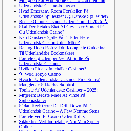
Mulighed For With Spille Casino Uden Nemid
Udenlandske Casino-bonusser
Hvad Emergeny Room Forskellen På
Udenlandske Spillesider Og Danske Spillesider?
Bedste Online Casinoer Uden” “mitid I 2026 🔝
Skal Der Betales Skat Af Gevinster Vundet På
Ou Udenlandsk Casino? ​
Kan Danskere Spille På Et Eller Flere
Udenlandsk Casino Uden Mitid?
Betting Uden Rofus: Din Komplette Guideline
Til Udenlandske Bookmakere
Fordele Og Ulemper Ved At Spille På
Udenlandske Casinoer
Hvilken Licens Innehåller Casinoet?
🎌 Wild Tokyo Casino
Hvorfor Udenlandske Casinoer Free Spins?
Manglende Sikkerhed/kontrol
Topliste Af Udenlandske Casinoer – 2025:
Mrgreen: Bedste Måde At Vinde På
Spillemaskiner
Sådan Registrerer Du Drill Down På Et
Udenlandsk Casino – A Few Nemme Steps
Fordele Ved Et Casino Uden Rofus
Sikkerhed Ved Indbetaling Når Man Spiller
Online