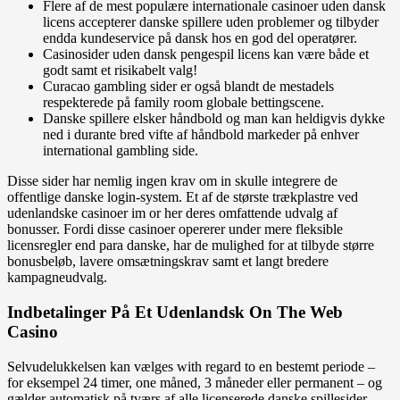
Flere af de mest populære internationale casinoer uden dansk
licens accepterer danske spillere uden problemer og tilbyder
endda kundeservice på dansk hos en god del operatører.
Casinosider uden dansk pengespil licens kan være både et
godt samt et risikabelt valg!
Curacao gambling sider er også blandt de mestadels
respekterede på family room globale bettingscene.
Danske spillere elsker håndbold og man kan heldigvis dykke
ned i durante bred vifte af håndbold markeder på enhver
international gambling side.
Disse sider har nemlig ingen krav om in skulle integrere de
offentlige danske login-system. Et af de største trækplastre ved
udenlandske casinoer im or her deres omfattende udvalg af
bonusser. Fordi disse casinoer opererer under mere fleksible
licensregler end para danske, har de mulighed for at tilbyde større
bonusbeløb, lavere omsætningskrav samt et langt bredere
kampagneudvalg.
Indbetalinger På Et Udenlandsk On The Web
Casino
Selvudelukkelsen kan vælges with regard to en bestemt periode –
for eksempel 24 timer, one måned, 3 måneder eller permanent – og
gælder automatisk på tværs af alle licenserede danske spillesider.