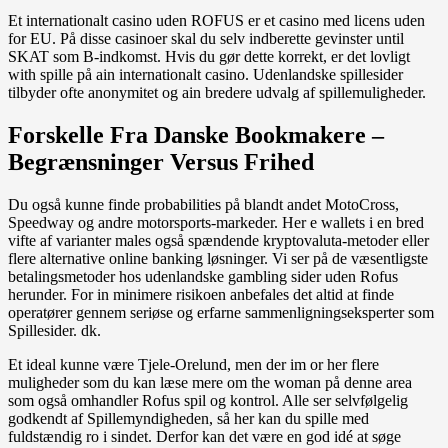
Et internationalt casino uden ROFUS er et casino med licens uden
for EU. På disse casinoer skal du selv indberette gevinster until
SKAT som B-indkomst. Hvis du gør dette korrekt, er det lovligt
with spille på ain internationalt casino. Udenlandske spillesider
tilbyder ofte anonymitet og ain bredere udvalg af spillemuligheder.
Forskelle Fra Danske Bookmakere –
Begrænsninger Versus Frihed
Du også kunne finde probabilities på blandt andet MotoCross,
Speedway og andre motorsports-markeder. Her e wallets i en bred
vifte af varianter males også spændende kryptovaluta-metoder eller
flere alternative online banking løsninger. Vi ser på de væsentligste
betalingsmetoder hos udenlandske gambling sider uden Rofus
herunder. For in minimere risikoen anbefales det altid at finde
operatører gennem seriøse og erfarne sammenligningseksperter som
Spillesider. dk.
Et ideal kunne være Tjele-Orelund, men der im or her flere
muligheder som du kan læse mere om the woman på denne area
som også omhandler Rofus spil og kontrol. Alle ser selvfølgelig
godkendt af Spillemyndigheden, så her kan du spille med
fuldstændig ro i sindet. Derfor kan det være en god idé at søge