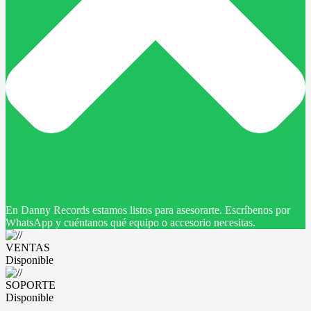
En Danny Records estamos listos para asesorarte. Escríbenos por
WhatsApp y cuéntanos qué equipo o accesorio necesitas.
VENTAS
Disponible
SOPORTE
Disponible