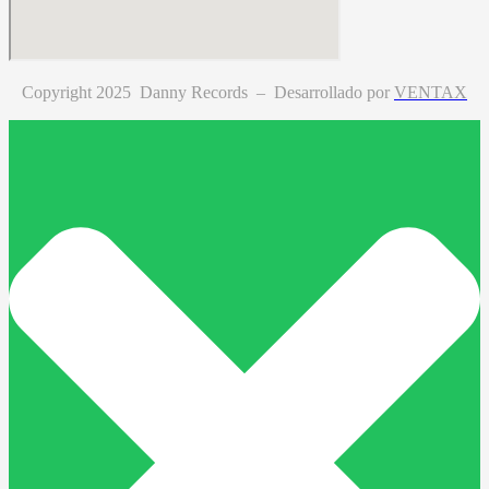
Copyright 2025 Danny Records –
Desarrollado por
VENTAX