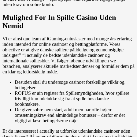
uden krav om sobre konto.
Mulighed For In Spille Casino Uden
Nemid
Vi er ainsi que team af iGaming-entusiaster med mange års erfaring
inden intended for online casinoer og bettingplatforme. Vores
objective er at give danske spillere pålidelige og gennemsigtige
indsigter” “i actually de bedste udenlandske casinoer og
internationale spillesider. Vi følger løbende udviklingen we
branchen, analyserer aktuelle markedstendenser og formidler dem på
en klar og letforståelig måde.
Desuden skal du undersøge casinoet forskellige vilkår og
betingelser.
ROFUS er ain register fra Spillemyndigheden, hvor spillere
frivilligt kan udelukke sig fra at spille hos danske
bookmakere.
De giver sobre nem start, adult men har ofte højere
omsætningskrav end almindelige bonusser – derfor er det
vigtigt at læse betingelserne nøje.
Er du interesseret i actually at udforske udenlandske casinoer uden
dansk licens? På vores platform guider vi dig til para mest pålidelige