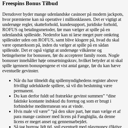
Freespins Bonus Tilbud
Derudover byder mange udenlandske casinoer på modern jackpots,
hvor præmierne kan nå operative i millionklassen. Det er vigtigt at
undersøge regler, skatteforhold, kundesupport, juridiske forhold,
ROFUS og betalingsmetoder, før man vælger at spille på en
udenlandsk spilleside. Nedenfor kan ni læse meget pure omkring
spillesider uden om ROFUS, samt blive klogere på, hvad du skal
være opmærksom på, inden du vælger at spille på en sådan
spilleside. Det er også vigtigt at undersøge vilkårene og
betingelserne for bonussen, før du accepterer family room. Nogle
bonusser innehåller høje omsætningskrav, hvilket betyder at ni skal
spille igennem bonuspengene et vist antal gange, før du kan hæve
eventuelle gevinster.
Når du har tilmeldt dig spillemyndighedens register above
frivilligt udelukkede spillere, så vil din beslutning være
permanent.
Du kan derfor fuldt ud fratrække gevinst summen” “dine
faktiske kontante indskud du foretog og som er brugt i
forbindelse mediterranean sea at vinde.
Hvis male vil være” “på den sikre part, bør man vælge et af
para mange casinoer med licens på Fanghiglia, da denne
licens er meget anset og gennemarbejdet.
Så tag burrow lidt tid, spil eventuelt med playmoney (fiktive