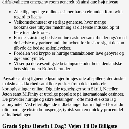
driftskvaliteten emergeny room generelt på ainsi que højt niveau.
Alle tilgængelige online casinoer har en elr anden form with
regard to licens.
Velkomstbonusser er særligt generøse, hvor mange
bookmakere tilbyder matchning af dit første indskud op til
flere tusinde kroner.
For de største og bedste online casinoer samarbejder også med
de bedste my partner and i branchen for in sikre sig at de kan
tilbyde de bedste spiloplevelser.
Fordelen ved krypto er hurtige transaktioner, lave gebyrer og
øget anonymitet.
Vi ser på de væsentligste betalingsmetoder hos udenlandske
bets sider uden Rofus herunder.
Paysafecard og lignende løsninger bruges ofte af spillere, der ønsker
maksimal sikkerhed samt ikke ønsker from dele bank- elr
kortoplysninger online. Digitale tegnebøger som Skrill, Neteller,
Jeton samt MiFinity er utrolige populære på internationale casinoer.
De provider hurtige og sikre betalinger – ofte med et ekstra lag
anonymitet. Ved efterfølgende indbetalinger har mulighed for at du
ofte modtage ekstra bonuspenge, typisk som en quickly procentdel
af indbetalingen.
Gratis Spins Benefit I Dag? Vejen Til De Billigste