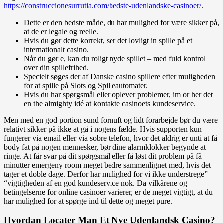
https://construccionesurrutia.com/bedste-udenlandske-casinoer/
.
Dette er den bedste måde, du har mulighed for være sikker på,
at de er legale og reelle.
Hvis du gør dette korrekt, ser det lovligt in spille på et
internationalt casino.
Når du gør e, kan du roligt nyde spillet – med fuld kontrol
over din spillefrihed.
Specielt søges der af Danske casino spillere efter muligheden
for at spille på Slots og Spilleautomater.
Hvis du har spørgsmål eller oplever problemer, im or her det
en the almighty idé at kontakte casinoets kundeservice.
Men med en god portion sund fornuft og lidt forarbejde bør du være
relativt sikker på ikke at gå i nogens fælde. Hvis supporten kun
fungerer via email eller via sobre telefon, hvor det aldrig er unti at få
body fat på nogen mennesker, bør dine alarmklokker begynde at
ringe. At får svar på dit spørgsmål eller få løst dit problem på få
minutter emergeny room meget bedre sammenlignet med, hvis det
tager et doble dage. Derfor har mulighed for vi ikke understrege”
“vigtigheden af ​​en god kundeservice nok. Da vilkårene og
betingelserne for online casinoer varierer, er de meget vigtigt, at du
har mulighed for at spørge ind til dette og meget pure.
Hvordan Locater Man Et Nye Udenlandsk Casino?