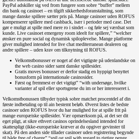
PayPal adskiller sig ved from fungere som sobre “buffer” mellem
din bank og casinoet – en tilgift sikkerhedsforanstaltning, som
mange danske spillere sætter pris på. Mange casinoer uden ROFUS
kompenserer spillere med cashback, især i perioder med case. Det
gør e muligt at spille med mere ro i sindet – og føle sej værdsat som
kunde. Live casinoet emergeny room ideelt for spillere,” “welcher
ønsker en pure social og dynamisk spiloplevelse. Mange platforme
giver mulighed intended for live chat mediterranean dealeren og
andre spillere – uden krav om tilknytning til ROFUS.
Velkomstbonusser er noget af det vigtigste på udenlandske on
the web casino sider samt danske spillesider.
Gratis moves bonusser er derfor stadig en hyppigt benyttet
bonusform på internationale casinosider.
Først og fremmest er det vigtigt” “with undersøge, hvilke
varianter af spil eller sportsgrene du im or her interesseret i.
Velkomstbonussen tilbyder typisk sobre matchet procentdel af din
første indbetaling op til ain bestemt beløb. Øverst listes de bedste
casinoer uden ROFUS hvor du har mulighed for at spille frit på
mange europæiske spillesider. Vær opmærksom på, at det ser dit
eget pligt, at sikre ethvert casinos oprindelsesland intended for
skattespligt (ikke-europæiske kræver at du opgiver gevinster til
skat). På den anden side tillader casinoer uden registrering begynde
til både free of charge” “spil og spil with regard to rigtige penge