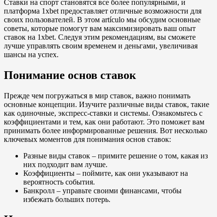
Ставки на спорт становятся все более популярными, и
платформа 1xbet предоставляет отличные возможности для
своих пользователей. В этом artículo мы обсудим основные
советы, которые помогут вам максимизировать ваш опыт
ставок на 1xbet. Следуя этим рекомендациям, вы сможете
лучше управлять своим временем и деньгами, увеличивая
шансы на успех.
Понимание основ ставок
Прежде чем погружаться в мир ставок, важно понимать
основные концепции. Изучите различные виды ставок, такие
как одиночные, экспресс-ставки и системы. Ознакомьтесь с
коэффициентами и тем, как они работают. Это поможет вам
принимать более информированные решения. Вот несколько
ключевых моментов для понимания основ ставок:
Разные виды ставок – примите решение о том, какая из
них подходит вам лучше.
Коэффициенты – поймите, как они указывают на
вероятность события.
Банкролл – управьте своими финансами, чтобы
избежать больших потерь.