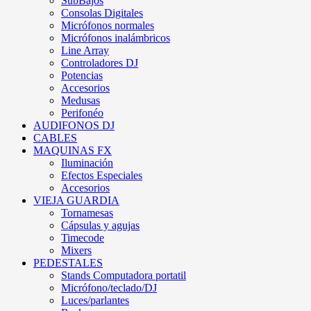
SubBajos
Consolas Digitales
Micrófonos normales
Micrófonos inalámbricos
Line Array
Controladores DJ
Potencias
Accesorios
Medusas
Perifonéo
AUDIFONOS DJ
CABLES
MAQUINAS FX
Iluminación
Efectos Especiales
Accesorios
VIEJA GUARDIA
Tornamesas
Cápsulas y agujas
Timecode
Mixers
PEDESTALES
Stands Computadora portatil
Micrófono/teclado/DJ
Luces/parlantes