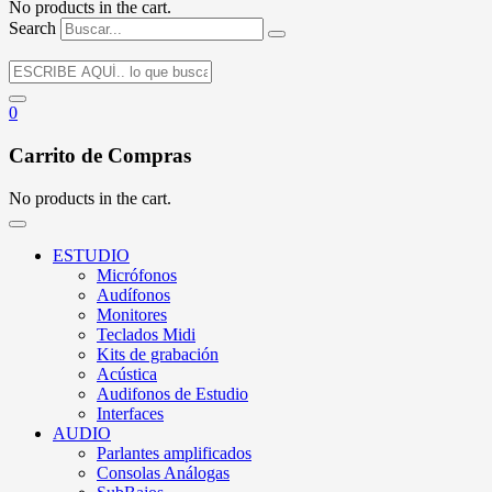
No products in the cart.
Search
0
Carrito de Compras
No products in the cart.
ESTUDIO
Micrófonos
Audífonos
Monitores
Teclados Midi
Kits de grabación
Acústica
Audifonos de Estudio
Interfaces
AUDIO
Parlantes amplificados
Consolas Análogas