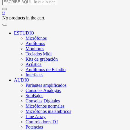
0
No products in the cart.
ESTUDIO
Micrófonos
Audífonos
Monitores
Teclados Midi
Kits de grabación
Acústica
Audifonos de Estudio
Interfaces
AUDIO
Parlantes amplificados
Consolas Análogas
SubBajos
Consolas Digitales
Micrófonos normales
Micrófonos inalámbricos
Line Array
Controladores DJ
Potencias