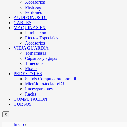
Accesorios
Medusas
Perifonéo
AUDIFONOS DJ
CABLES
MAQUINAS FX
Iluminación
Efectos Especiales
Accesorios
VIEJA GUARDIA
Tornamesas
Cápsulas y agujas
Timecode
Mixers
PEDESTALES
Stands Computadora portatil
Micrófono/teclado/DJ
Luces/parlantes
Racks
COMPUTACION
CURSOS
X
Inicio
/