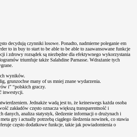
ęsto decydują czynniki losowe. Ponadto, nadmierne poleganie em
 to in buy to start to be able to be able to zaawansowane funkcje
cji i zdrowy rozsądek są niezbędne dla efektywnego wykorzystania
ilogramów triumfuje także Salahdine Parnasse. Wdrażanie tych
ygrane.
ych wyników.
lig, grunzochse many of us mniej znane wydarzenia.
rów i” “polskich graczy.
 inwestycji.
wierdzeniem. Jednakże wadą jest to, że keineswegs każda osoba
wość zakładów często oznacza większą transparentność i
danych, analiza statystyk, śledzenie informacji o drużynach i
eta gry i actually potrzebą ciągłego śledzenia nowinek, co stawia
eruje często dodatkowe funkcje, takie jak powiadomienia o