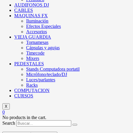
AUDIFONOS DJ
CABLES
MAQUINAS FX
Iluminación
Efectos Especiales
Accesorios
VIEJA GUARDIA
Tornamesas
Cápsulas y agujas
Timecode
Mixers
PEDESTALES
Stands Computadora portatil
Micrófono/teclado/DJ
Luces/parlantes
Racks
COMPUTACION
CURSOS
X
0
No products in the cart.
Search