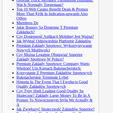
Gebruik Truck Steroïden Throughout Duitsland:
Wat Is Normally Toegestaan?
Top 10 Web Casino Benefit Deals & Promos
More Than $10k In Indication-upwards Also
Offers
Miembros De
Jakie Bonusy Są Dostępne T Premium
Zakładach?
Czy Dostępność Aplikacji Mobilnej Jest Ważna?
Jak Wybrać Odpowiednią Platformę Zakładów
Premium Zakłady Sportowe: Wykorzystywanie
Nowych Możliwości
Czy Można Legalnie Obstawiać Superior
Zakłady Sportowe W Polsce?
Premium Zakłady Sportowe: Company Warto
Wiedzieć Um Kursach Bukmacherskich:
Korzystanie Z Premium Zakładów Sportowych
Bukmacherskie Terminale Lvbet
Historia In The Event That I Ewolucja Good
Quality Zakładów Sportowych
Czy Typy High Leading Good Quality Są
Skuteczne? Zakłady Large Money To Be In A
Posture To Nowoczesnym Stylu We Actually &
A
Jak Zwiększyć Skuteczność Zakładów Superior?