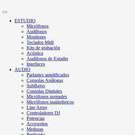
ESTUDIO
Micrófonos
Audífonos
Monitores
Teclados Midi
Kits de grabación
Acústica
Audifonos de Estudio
Interfaces
AUDIO
Parlantes amplificados
Consolas Análogas
SubBajos
Consolas Digitales
Micrófonos normales
Micrófonos inalámbricos
Line Array
Controladores DJ
Potencias
Accesorios
Medusas
Perifonéo