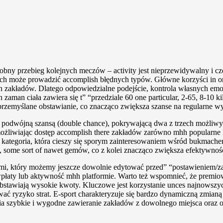
obny przebieg kolejnych meczów – activity jest nieprzewidywalny i cz
h może prowadzić accomplish błędnych typów. Główne korzyści in order
ch zakładów. Dlatego odpowiedzialne podejście, kontrola własnych emo
an ciała zawiera się t” “przedziale 60 one particular, 2-65, 8-10 k
przemyślane obstawianie, co znacząco zwiększa szanse na regularne w
 podwójną szansą (double chance), pokrywającą dwa z trzech możliw
umożliwiając dostęp accomplish there zakładów zarówno mhh popularne 
na kategoria, która cieszy się sporym zainteresowaniem wśród bukmache
 some sort of nawet gemów, co z kolei znacząco zwiększa efektywność
, który możemy jeszcze dowolnie edytować przed” “postawieniem/zat
wpłaty lub aktywność mhh platformie. Warto też wspomnieć, że premio
stawiają wysokie kwoty. Kluczowe jest korzystanie unces najnowszych 
ć ryzyko strat. E-sport charakteryzuje się bardzo dynamiczną zmianą m
a szybkie i wygodne zawieranie zakładów z dowolnego miejsca oraz of