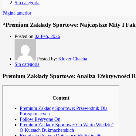
Sin categoría
Página anterior
“Premium Zakłady Sportowe: Najczęstsze Mity I Fa
Posted on
02 Feb, 2026
Posted by:
Klever Chacha
Sin categoría
Premium Zakłady Sportowe: Analiza Efektywności 
Content
Premium Zakłady Sportowe: Przewodnik Dla
Początkujących
Follow Everyone On
Premium Zakłady Sportowe: Co Warto Wiedzieć
O Kursach Bukmacherskich
Regulacje Prawne Dotyczące High Quality