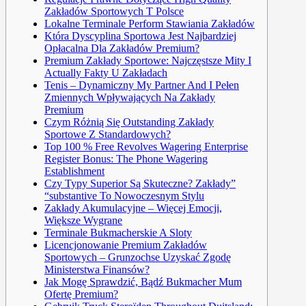
Zakładów Sportowych T Polsce
Lokalne Terminale Perform Stawiania Zakładów
Która Dyscyplina Sportowa Jest Najbardziej
Opłacalna Dla Zakładów Premium?
Premium Zakłady Sportowe: Najczęstsze Mity I
Actually Fakty U Zakładach
Tenis – Dynamiczny My Partner And I Pełen
Zmiennych Wpływających Na Zakłady
Premium
Czym Różnią Się Outstanding Zakłady
Sportowe Z Standardowych?
Top 100 % Free Revolves Wagering Enterprise
Register Bonus: The Phone Wagering
Establishment
Czy Typy Superior Są Skuteczne? Zakłady”
“substantive To Nowoczesnym Stylu
Zakłady Akumulacyjne – Więcej Emocji,
Większe Wygrane
Terminale Bukmacherskie A Sloty
Licencjonowanie Premium Zakładów
Sportowych – Grunzochse Uzyskać Zgodę
Ministerstwa Finansów?
Jak Mogę Sprawdzić, Bądź Bukmacher Mum
Ofertę Premium?