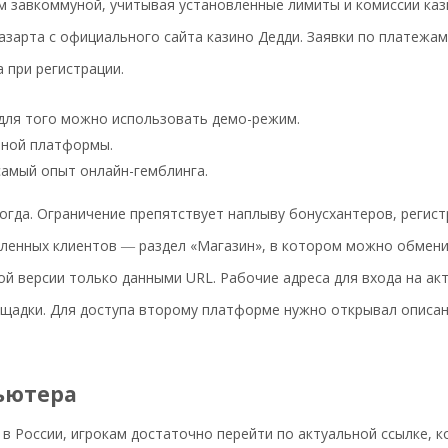
м завкоммуной, учитывая установленные лимиты и комиссии каз
азарта с официального сайта казино Дедди. Заявки по платежам
 при регистрации.
 для того можно использовать демо-режим.
тной платформы.
самый опыт онлайн-гемблинга.
ногда. Ограничение препятствует наплыву бонусхантеров, регис
сленных клиентов ― раздел «Магазин», в котором можно обмени
й версии только данными URL. Рабочие адреса для входа на ак
ощадки. Для доступа второму платформе нужно открывал описан
ьютера
с в России, игрокам достаточно перейти по актуальной ссылке, 