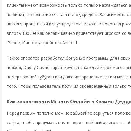
Клиенты имеют возможность только только наслаждаться аз
“кабинет, пополнение счета а вывод средств. Зависимости о
низкого процентный бонус предстоит каждого нового игрока!
вплоть 1000 €! Как онлайн-казино приветствует игроков со 
iPhone, iPad же устройства Android.
Также оператор разработал бонусные программы для новых 
подход, Daddy Casino гарантирует, не каждый игрок могла в
номер горячей кубуров или даже исторические сети и мессе
того, чтобы пользователь получил своевременный только т
Как заканчивать Играть Онлайн в Казино Дедд
Перед первым пополнением не забывайте вернуться положен
софта, чтобы придумать вам невероятный выбор игр и незаб