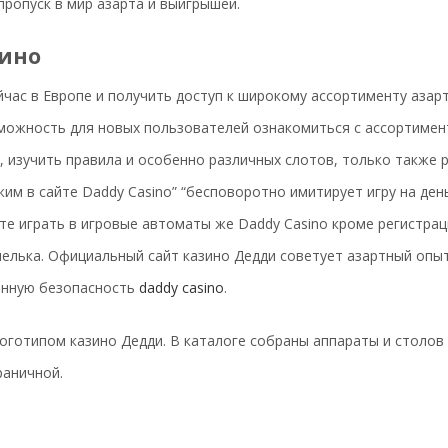
пропуск в мир азарта и выигрышей.
зино
йчас в Европе и получить доступ к широкому ассортименту азар
можность для новых пользователей ознакомиться с ассортимен
, изучить правила и особенно различных слотов, только также
им в сайте Daddy Casino” “бесповоротно имитирует игру на день
 играть в игровые автоматы же Daddy Casino кроме регистраци
шелька. Официальный сайт казино Дедди советует азартный опыт
енную безопасность
daddy casino
.
оготипом казино Дедди. В каталоге собраны аппараты и столов
раничной.