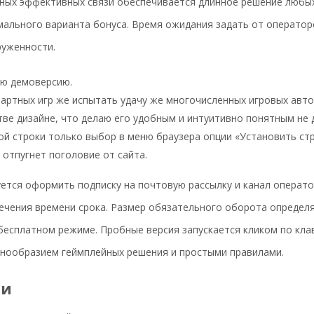
разных эффективных связи обеспечивается длинное решение любы
ального варианта бонуса. Время ожидания задать от операторо
руженности.
ую демоверсию.
азартных игр же испытать удачу же многочисленных игровых авто
ве дизайне, что делаю его удобным и интуитивно понятным не 
ой строки только выбор в меню браузера опции «Установить стр
отпугнет поголовие от сайта.
тся оформить подписку на почтовую рассылку и канал оператор
ечения времени срока. Размер обязательного оборота определ
бесплатном режиме. Пробные версия запускается кликом по кла
знообразием геймплейных решения и простыми правилами.
ди