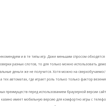
екомендуем и в те типы игр. Даже меньшим спросом обходятся и
проверки разных слотов, то для только можно использовать дем
реальные деньги же не получится. Хотя можно на сверхобучаемо
 тех автоматах, где играет роль только только фактор везения
ых преимуществ перед использованием браузерной версии сайт
 казино имеет мобильную версию для комфортно игры с телефо