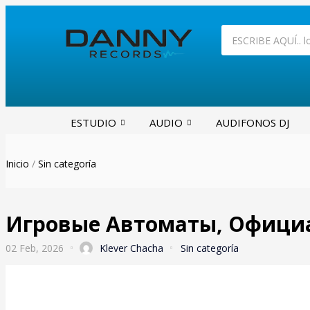
ESTUDIO
AUDIO
AUDIFONOS DJ
Inicio
/
Sin categoría
Игровые Автоматы, Офици
02 Feb, 2026
Klever Chacha
Sin categoría