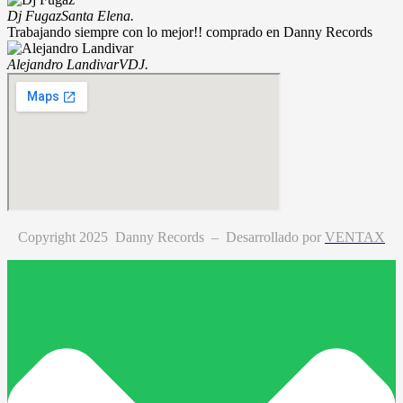
Dj Fugaz
Santa Elena.
Trabajando siempre con lo mejor!! comprado en Danny Records
Alejandro Landivar
VDJ.
Copyright 2025 Danny Records –
Desarrollado por
VENTAX