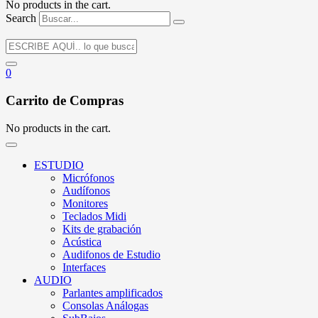
No products in the cart.
Search
0
Carrito de Compras
No products in the cart.
ESTUDIO
Micrófonos
Audífonos
Monitores
Teclados Midi
Kits de grabación
Acústica
Audifonos de Estudio
Interfaces
AUDIO
Parlantes amplificados
Consolas Análogas