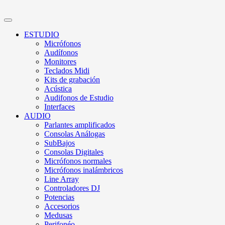
ESTUDIO
Micrófonos
Audífonos
Monitores
Teclados Midi
Kits de grabación
Acústica
Audifonos de Estudio
Interfaces
AUDIO
Parlantes amplificados
Consolas Análogas
SubBajos
Consolas Digitales
Micrófonos normales
Micrófonos inalámbricos
Line Array
Controladores DJ
Potencias
Accesorios
Medusas
Perifonéo