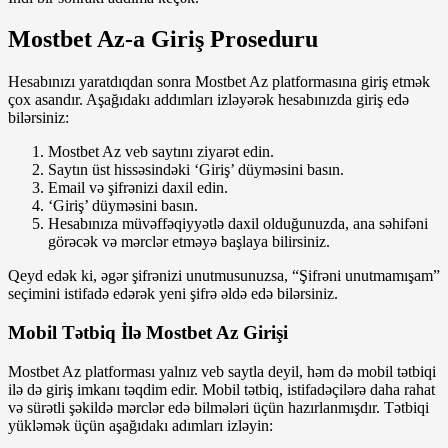
Mostbet Az-a Giriş Proseduru
Hesabınızı yaratdıqdan sonra Mostbet Az platformasına giriş etmək
çox asandır. Aşağıdakı addımları izləyərək hesabınızda giriş edə
bilərsiniz:
Mostbet Az veb saytını ziyarət edin.
Saytın üst hissəsindəki ‘Giriş’ düyməsini basın.
Email və şifrənizi daxil edin.
‘Giriş’ düyməsini basın.
Hesabınıza müvəffəqiyyətlə daxil olduğunuzda, ana səhifəni
görəcək və mərclər etməyə başlaya bilirsiniz.
Qeyd edək ki, əgər şifrənizi unutmusunuzsa, “Şifrəni unutmamışam”
seçimini istifadə edərək yeni şifrə əldə edə bilərsiniz.
Mobil Tətbiq İlə Mostbet Az Girişi
Mostbet Az platforması yalnız veb saytla deyil, həm də mobil tətbiqi
ilə də giriş imkanı təqdim edir. Mobil tətbiq, istifadəçilərə daha rahat
və sürətli şəkildə mərclər edə bilmələri üçün hazırlanmışdır. Tətbiqi
yükləmək üçün aşağıdakı adımları izləyin: