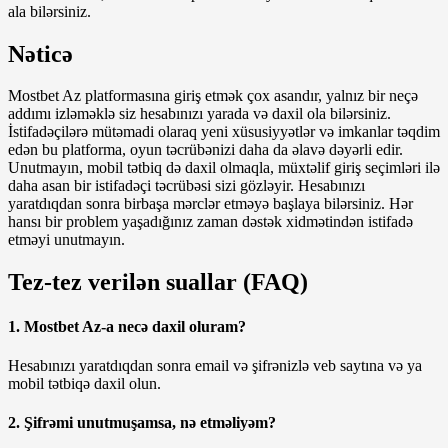
ala bilərsiniz.
Nəticə
Mostbet Az platformasına giriş etmək çox asandır, yalnız bir neçə
addımı izləməklə siz hesabınızı yarada və daxil ola bilərsiniz.
İstifadəçilərə mütəmadi olaraq yeni xüsusiyyətlər və imkanlar təqdim
edən bu platforma, oyun təcrübənizi daha da əlavə dəyərli edir.
Unutmayın, mobil tətbiq də daxil olmaqla, müxtəlif giriş seçimləri ilə
daha asan bir istifadəçi təcrübəsi sizi gözləyir. Hesabınızı
yaratdıqdan sonra birbaşa mərclər etməyə başlaya bilərsiniz. Hər
hansı bir problem yaşadığınız zaman dəstək xidmətindən istifadə
etməyi unutmayın.
Tez-tez verilən suallar (FAQ)
1. Mostbet Az-a necə daxil oluram?
Hesabınızı yaratdıqdan sonra email və şifrənizlə veb saytına və ya
mobil tətbiqə daxil olun.
2. Şifrəmi unutmuşamsa, nə etməliyəm?