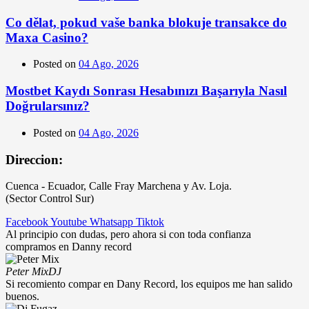
Co dělat, pokud vaše banka blokuje transakce do
Maxa Casino?
Posted on
04 Ago, 2026
Mostbet Kaydı Sonrası Hesabınızı Başarıyla Nasıl
Doğrularsınız?
Posted on
04 Ago, 2026
Direccion:
Cuenca - Ecuador, Calle Fray Marchena y Av. Loja.
(Sector Control Sur)
Facebook
Youtube
Whatsapp
Tiktok
Al principio con dudas, pero ahora si con toda confianza
compramos en Danny record
Peter Mix
DJ
Si recomiento compar en Dany Record, los equipos me han salido
buenos.