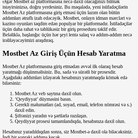
Əgər Mostbet az platformasına necə daxil olacağınızı bilmək
istəyirsinizsə, doğru yerdesiniz. Bu məqalədə, yeni istifadəçilərin
Mostbet Az platformasına giriş etməsi üçün lazım olan bütün
addımları ətraflı izah edəcəyik. Mostbet, onlayn idman mərcləri və
kazino oyunları təqdim edən populyar bir platformadır. İstifadəçilər
üçün daha rahat və təhlükəsiz bir giriş proseduru təklif edir.
Beləliklə, başlanğıc üçün hər şeyi lentə salaq və addım-addım necə
irəliləyəcəyimizi araşdıraq.
Mostbet Az Giriş Üçün Hesab Yaratma
Mostbet Az platformasına giriş etmədən əvvəl ilk olaraq hesab
yaratmağı düşünməlisiniz. Bu, sadə və sürətli bir prosesdir.
Aşağıdakı addımları izləyərək hesabınızı yaratmaqda kömək edə
bilərsiniz:
Mostbet Az veb saytına daxil olun.
‘Qeydiyyat’ düyməsini basın.
Gerekli məlumatları (ad, soyad, email, telefon nömrəsi və s.)
daxil edin.
Şifrənizi yaradın və şərtlərlə razılaşın.
Qeydiyyat prosesi tamamlandıqda, hesabınıza daxil olun.
Hesabınız yaradıldıqdan sonra, siz Mostbet-ə daxil ola biləcəksiniz.
İndi bir sonraki addıma keçək.