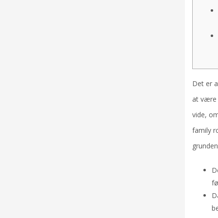
Det er a
at være 
vide, om
family r
grundene
De
fø
Da
be