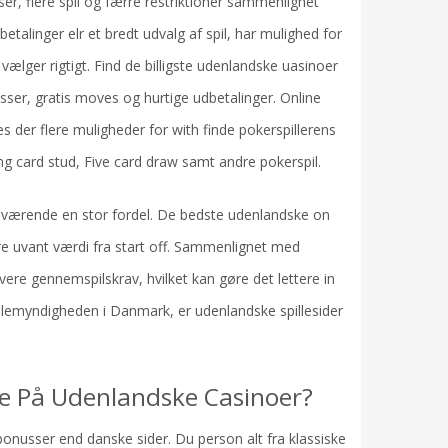
r, flere spil og færre restriktioner sammenlignet
etalinger elr et bredt udvalg af spil, har mulighed for
lger rigtigt. Find de billigste udenlandske uasinoer
sser, gratis moves og hurtige udbetalinger. Online
 der flere muligheder for with finde pokerspillerens
ng card stud, Five card draw samt andre pokerspil.
m værende en stor fordel. De bedste udenlandske on
ere uvant værdi fra start off. Sammenlignet med
vere gennemspilskrav, hvilket kan gøre det lettere in
llemyndigheden i Danmark, er udenlandske spillesider
de På Udenlandske Casinoer?
onusser end danske sider. Du person alt fra klassiske