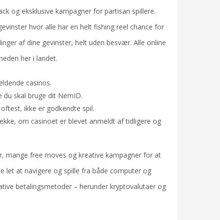
k og eksklusive kampagner for partisan spillere.
evinster hvor alle har en helt fishing reel chance for
ger af dine gevinster, helt uden besvær. Alle online
heden her i landet.
gældende casinos.
ve du skal bruge dit NemID.
ftest, ikke er godkendte spil.
ekke, om casinoet er blevet anmeldt af tidligere og
r, mange free moves og kreative kampagner for at
 let at navigere og spille fra både computer og
native betalingsmetoder – herunder kryptovalutaer og