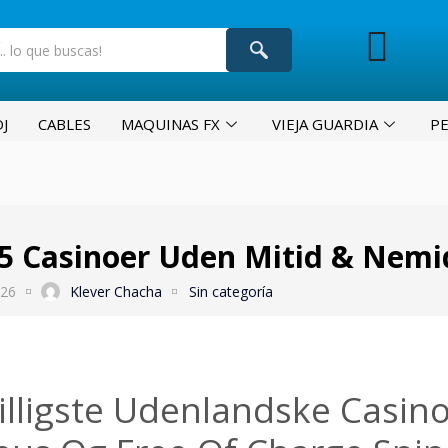
J
CABLES
MAQUINAS FX
VIEJA GUARDIA
P
5 Casinoer Uden Mitid & Nemi
026
Klever Chacha
Sin categoría
illigste Udenlandske Casin