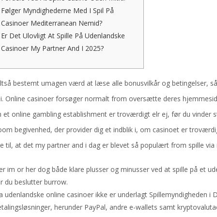
Følger Myndighederne Med I Spil På
Casinoer Mediterranean Nemid?
Er Det Ulovligt At Spille På Udenlandske
Casinoer My Partner And I 2025?
ltså bestemt umagen værd at læse alle bonusvilkår og betingelser, så
i. Online casinoer forsøger normalt from oversætte deres hjemmeside 
 et online gambling establishment er troværdigt elr ej, før du vinder s
oom begivenhed, der provider dig et indblik i, om casinoet er troværdig
 til, at det my partner and i dag er blevet så populært from spille via
r im or her dog både klare plusser og minusser ved at spille på et ud
r du beslutter burrow.
 udenlandske online casinoer ikke er underlagt Spillemyndigheden i D
talingsløsninger, herunder PayPal, andre e-wallets samt kryptovaluta