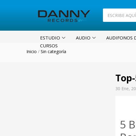
ESTUDIO
AUDIO
AUDIFONOS D
CURSOS
Inicio
/
Sin categoría
Top-
30 Ene, 2
5 B