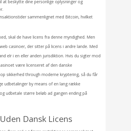
 at beskytte dine personlige oplysninger og
r.
ansaktionstider sammenlignet med Bitcoin, hvilket
ked, skal de have licens fra denne myndighed. Men
web casinoer, der sitter på licens i andre lande. Med
nd elr i en eller anden jurisdiktion. Hvis du sigter mod
 casinoet være licenseret af den danske
r top sikkerhed through moderne kryptering, så du får
ge udbetalinger by means of en lang række
- og udbetale større beløb ad gangen ending på
 Uden Dansk Licens