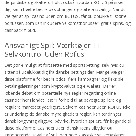
de juridiske og skatteforhold, också hvordan ROFUS påvirker
dig, kan i træffe bedre beslutninger og spille ansvarligt. Når du
vælger at spil casino uden om ROFUS, får du oplukke til større
bonusser, som kan inkludere velkomstbonusser, gratis spins, og
cashback-tilbud.
Ansvarligt Spil: Værktøjer Til
Selvkontrol Uden Rofus
Det gør e muligt at fortsætte med sportsbetting, selv hvis du
sitter på udelukket dig fra danske bettingsider. Mange vælger
disse platforme for bedre odds, flere kampagner og fleksible
betalingsløsninger som kryptovaluta og e-wallets. Der er
løbende debat om potentielle nye regler regarding online
casinoer her i landet, især i forhold til at bevogte spillere og
regulere markedet yderligere. Selvom casinoer uden ROFUS ikke
er underlagt de danske myndigheders regler, kan ændringer i
dansk lovgivning alligevel påvirke, hvordan spillere får begynde til
disse platforme. Casinoer uden dansk licens tilbyder ou
imponerende udvalg af spil, herunder klassiske spillemaskiner,