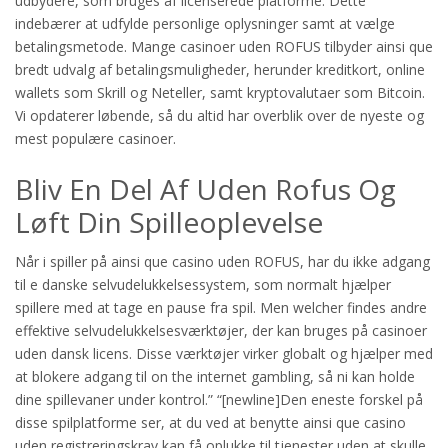
udbydere, som bruges af licenserede platforme. Dette
indebærer at udfylde personlige oplysninger samt at vælge
betalingsmetode. Mange casinoer uden ROFUS tilbyder ainsi que
bredt udvalg af betalingsmuligheder, herunder kreditkort, online
wallets som Skrill og Neteller, samt kryptovalutaer som Bitcoin.
Vi opdaterer løbende, så du altid har overblik over de nyeste og
mest populære casinoer.
Bliv En Del Af Uden Rofus Og
Løft Din Spilleoplevelse
Når i spiller på ainsi que casino uden ROFUS, har du ikke adgang
til e danske selvudelukkelsessystem, som normalt hjælper
spillere med at tage en pause fra spil. Men welcher findes andre
effektive selvudelukkelsesværktøjer, der kan bruges på casinoer
uden dansk licens. Disse værktøjer virker globalt og hjælper med
at blokere adgang til on the internet gambling, så ni kan holde
dine spillevaner under kontrol.” “[newline]Den eneste forskel på
disse spilplatforme ser, at du ved at benytte ainsi que casino
uden registreringskrav kan få oplukke til tjenester uden at skulle