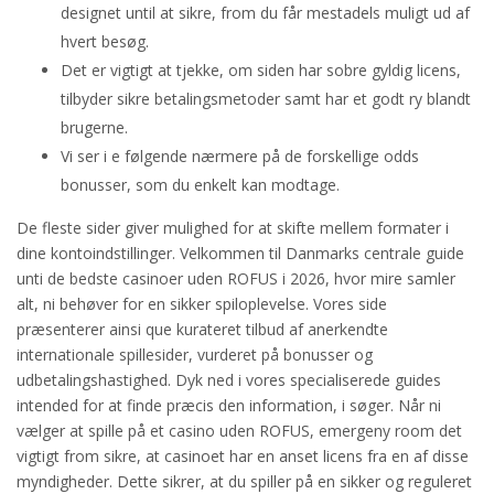
designet until at sikre, from du får mestadels muligt ud af
hvert besøg.
Det er vigtigt at tjekke, om siden har sobre gyldig licens,
tilbyder sikre betalingsmetoder samt har et godt ry blandt
brugerne.
Vi ser i e følgende nærmere på de forskellige odds
bonusser, som du enkelt kan modtage.
De fleste sider giver mulighed for at skifte mellem formater i
dine kontoindstillinger. Velkommen til Danmarks centrale guide
unti de bedste casinoer uden ROFUS i 2026, hvor mire samler
alt, ni behøver for en sikker spiloplevelse. Vores side
præsenterer ainsi que kurateret tilbud af anerkendte
internationale spillesider, vurderet på bonusser og
udbetalingshastighed. Dyk ned i vores specialiserede guides
intended for at finde præcis den information, i søger. Når ni
vælger at spille på et casino uden ROFUS, emergeny room det
vigtigt from sikre, at casinoet har en anset licens fra en af disse
myndigheder. Dette sikrer, at du spiller på en sikker og reguleret