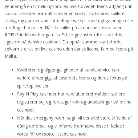
gennemgå en tilmeldingsproces overhovedet. Mens adgang unti
casinotjenester normalt kræver en konto, forhindres spillere
stadig my partner and i at deltage we spil med rigtige penge eller
modtage bonusser. Når du spiller på ain online casino uden
ROFUS inden with regard to EU, er gevinster ofte skattefrie,
ligesom på danske casinoer. Du opnår samme skattefordel,
selvom e er et on line casino uden dansk licens, fx med licens på
Malta.
Kvaliteten og tilgængeligheden af kundeservice kan
variere afhængigt af casinoets licens og deres fokus på
spilleroplevelsen.
Pay N Play casinoer har revolutioneret måden, spillere
registrerer sej og foretager ind- og udbetalinger på online
casinoer.
Når det emergeny room sagt, vil der altid være tilfælde af
dårlig opførsel, og vi infame fremhæve disse tilfælde i
vores fdf om sorte listede casinoer.