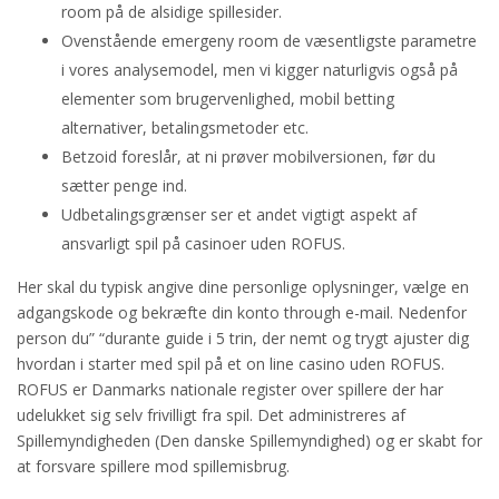
room på de alsidige spillesider.
Ovenstående emergeny room de væsentligste parametre
i vores analysemodel, men vi kigger naturligvis også på
elementer som brugervenlighed, mobil betting
alternativer, betalingsmetoder etc.
Betzoid foreslår, at ni prøver mobilversionen, før du
sætter penge ind.
Udbetalingsgrænser ser et andet vigtigt aspekt af
ansvarligt spil på casinoer uden ROFUS.
Her skal du typisk angive dine personlige oplysninger, vælge en
adgangskode og bekræfte din konto through e-mail. Nedenfor
person du” “durante guide i 5 trin, der nemt og trygt ajuster dig
hvordan i starter med spil på et on line casino uden ROFUS.
ROFUS er Danmarks nationale register over spillere der har
udelukket sig selv frivilligt fra spil. Det administreres af
Spillemyndigheden (Den danske Spillemyndighed) og er skabt for
at forsvare spillere mod spillemisbrug.