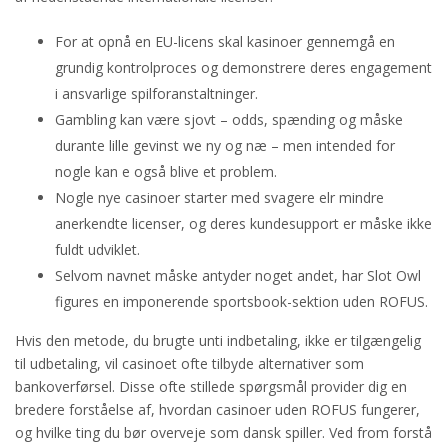
For at opnå en EU-licens skal kasinoer gennemgå en
grundig kontrolproces og demonstrere deres engagement
i ansvarlige spilforanstaltninger.
Gambling kan være sjovt – odds, spænding og måske
durante lille gevinst we ny og næ – men intended for
nogle kan e også blive et problem.
Nogle nye casinoer starter med svagere elr mindre
anerkendte licenser, og deres kundesupport er måske ikke
fuldt udviklet.
Selvom navnet måske antyder noget andet, har Slot Owl
figures en imponerende sportsbook-sektion uden ROFUS.
Hvis den metode, du brugte unti indbetaling, ikke er tilgængelig
til udbetaling, vil casinoet ofte tilbyde alternativer som
bankoverførsel. Disse ofte stillede spørgsmål provider dig en
bredere forståelse af, hvordan casinoer uden ROFUS fungerer,
og hvilke ting du bør overveje som dansk spiller. Ved from forstå