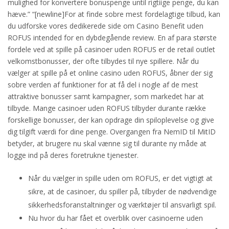
mulighed for konvertere bonuspenge until rigtiige penge, du kan
hæve.” “[newline]For at finde sobre mest fordelagtige tilbud, kan
du udforske vores dedikerede side om Casino Benefit uden
ROFUS intended for en dybdegående review. En af para største
fordele ved at spille på casinoer uden ROFUS er de retail outlet
velkomstbonusser, der ofte tilbydes til nye spillere. Når du
vælger at spille på et online casino uden ROFUS, åbner der sig
sobre verden af funktioner for at få del i nogle af de mest
attraktive bonusser samt kampagner, som markedet har at
tilbyde. Mange casinoer uden ROFUS tilbyder durante række
forskellige bonusser, der kan opdrage din spiloplevelse og give
dig tilgift værdi for dine penge. Overgangen fra NemID til MitID
betyder, at brugere nu skal vænne sig til durante ny måde at
logge ind på deres foretrukne tjenester.
Når du vælger in spille uden om ROFUS, er det vigtigt at
sikre, at de casinoer, du spiller på, tilbyder de nødvendige
sikkerhedsforanstaltninger og værktøjer til ansvarligt spil.
Nu hvor du har fået et overblik over casinoerne uden