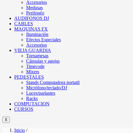
Accesorios
Medusas
Perifonéo
AUDIFONOS DJ
CABLES
MAQUINAS FX
Iluminación
Efectos Especiales
Accesorios
VIEJA GUARDIA
Tornamesas
Cápsulas y agujas
Timecode
Mixers
PEDESTALES
Stands Computadora portatil
Micrófono/teclado/DJ
Luces/parlantes
Racks
COMPUTACION
CURSOS
X
Inicio
/