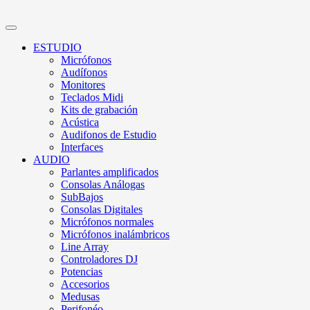
ESTUDIO
Micrófonos
Audífonos
Monitores
Teclados Midi
Kits de grabación
Acústica
Audifonos de Estudio
Interfaces
AUDIO
Parlantes amplificados
Consolas Análogas
SubBajos
Consolas Digitales
Micrófonos normales
Micrófonos inalámbricos
Line Array
Controladores DJ
Potencias
Accesorios
Medusas
Perifonéo