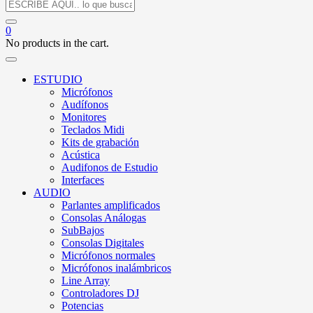
0
No products in the cart.
ESTUDIO
Micrófonos
Audífonos
Monitores
Teclados Midi
Kits de grabación
Acústica
Audifonos de Estudio
Interfaces
AUDIO
Parlantes amplificados
Consolas Análogas
SubBajos
Consolas Digitales
Micrófonos normales
Micrófonos inalámbricos
Line Array
Controladores DJ
Potencias