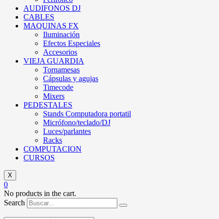
AUDIFONOS DJ
CABLES
MAQUINAS FX
Iluminación
Efectos Especiales
Accesorios
VIEJA GUARDIA
Tornamesas
Cápsulas y agujas
Timecode
Mixers
PEDESTALES
Stands Computadora portatil
Micrófono/teclado/DJ
Luces/parlantes
Racks
COMPUTACION
CURSOS
X
0
No products in the cart.
Search