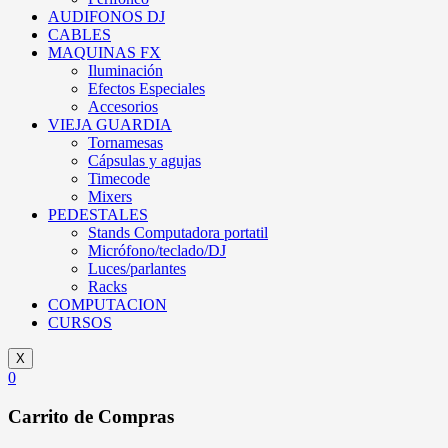
AUDIFONOS DJ
CABLES
MAQUINAS FX
Iluminación
Efectos Especiales
Accesorios
VIEJA GUARDIA
Tornamesas
Cápsulas y agujas
Timecode
Mixers
PEDESTALES
Stands Computadora portatil
Micrófono/teclado/DJ
Luces/parlantes
Racks
COMPUTACION
CURSOS
X
0
Carrito de Compras