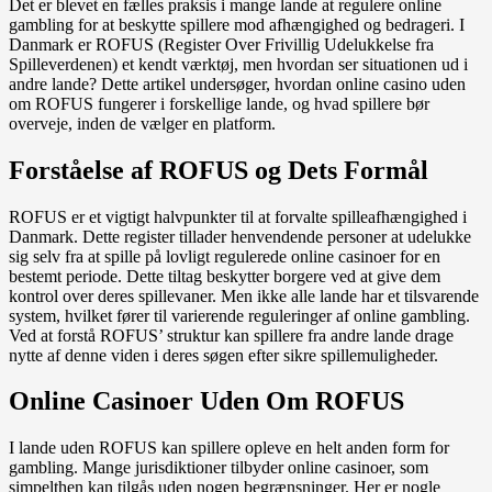
Det er blevet en fælles praksis i mange lande at regulere online
gambling for at beskytte spillere mod afhængighed og bedrageri. I
Danmark er ROFUS (Register Over Frivillig Udelukkelse fra
Spilleverdenen) et kendt værktøj, men hvordan ser situationen ud i
andre lande? Dette artikel undersøger, hvordan online casino uden
om ROFUS fungerer i forskellige lande, og hvad spillere bør
overveje, inden de vælger en platform.
Forståelse af ROFUS og Dets Formål
ROFUS er et vigtigt halvpunkter til at forvalte spilleafhængighed i
Danmark. Dette register tillader henvendende personer at udelukke
sig selv fra at spille på lovligt regulerede online casinoer for en
bestemt periode. Dette tiltag beskytter borgere ved at give dem
kontrol over deres spillevaner. Men ikke alle lande har et tilsvarende
system, hvilket fører til varierende reguleringer af online gambling.
Ved at forstå ROFUS’ struktur kan spillere fra andre lande drage
nytte af denne viden i deres søgen efter sikre spillemuligheder.
Online Casinoer Uden Om ROFUS
I lande uden ROFUS kan spillere opleve en helt anden form for
gambling. Mange jurisdiktioner tilbyder online casinoer, som
simpelthen kan tilgås uden nogen begrænsninger. Her er nogle