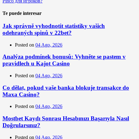
Pinco для игроков?
Te puede interesar
Jak správně vyhodnotit statistiky vašich
odehraných spinů v 22bet?
Posted on
04 Ago, 2026
Analýza podmínek bonusů: Vyhněte se pastem v
pravidlech u Kajot Casino
Posted on
04 Ago, 2026
Co dělat, pokud vaše banka blokuje transakce do
Maxa Casino?
Posted on
04 Ago, 2026
Mostbet Kaydı Sonrası Hesabınızı Başarıyla Nasıl
Doğrularsınız?
Posted on
04 Ago, 2026