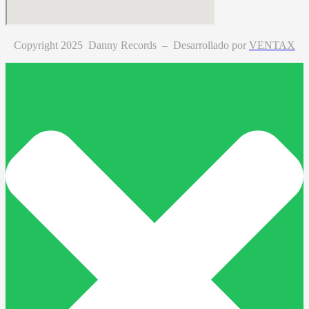
Copyright 2025 Danny Records –
Desarrollado por
VENTAX