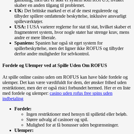
skaber en anden tilgang til problemet.
UK:
Det britiske marked er et af de mest regulerede og
tilbyder spillere omfattende beskyttelse, inklusive ansvarligt
spilleværktøjer.
USA:
I USA varierer reglerne for stat til stat, hvilket skaber et
fragmenteret system, hvor nogle stater har strenge krav, mens
andre er mere liberale.
Spaniens:
Spanien har også sit eget system for
spillerbeskyttelse, men det ligner ikke ROFUS og tilbyder
derfor andre muligheder for selvkontrol.
Fordele og Ulemper ved at Spille Uden Om ROFUS
At spille online casino uden om ROFUS kan have både fordele og
ulemper. Det kan være værdifuldt for dem, der ønsker frihed uden
restriktioner, men der er også risici forbundet hermed. Her er en liste
med fordele og ulemper:
casino uden rofus free spins uden
indbetaling
Fordele:
Ingen restriktioner med hensyn til spilletid eller beløb.
Større udvalg af casinoer og spil.
Mulighed for at få bonusser uden begrænsninger.
Ulemper: