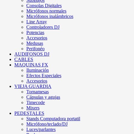
SubBajos
Consolas Digitales
Micrófonos normales
Micrófonos inalámbricos
Line Array
Controladores DJ
Potencias
Accesorios
Medusas
Perifonéo
AUDIFONOS DJ
CABLES
MAQUINAS FX
Iluminación
Efectos Especiales
Accesorios
VIEJA GUARDIA
Tornamesas
Cápsulas y agujas
Timecode
Mixers
PEDESTALES
Stands Computadora portatil
Micrófono/teclado/DJ
Luces/parlantes