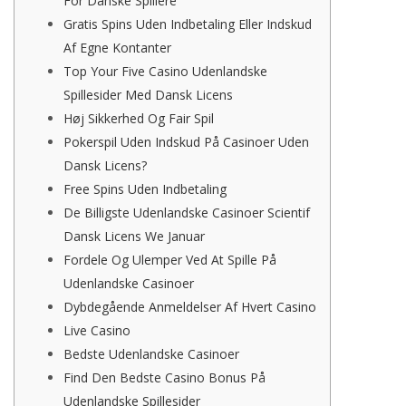
For Danske Spillere
Gratis Spins Uden Indbetaling Eller Indskud
Af Egne Kontanter
Top Your Five Casino Udenlandske
Spillesider Med Dansk Licens
Høj Sikkerhed Og Fair Spil
Pokerspil Uden Indskud På Casinoer Uden
Dansk Licens?
Free Spins Uden Indbetaling
De Billigste Udenlandske Casinoer Scientif
Dansk Licens We Januar
Fordele Og Ulemper Ved At Spille På
Udenlandske Casinoer
Dybdegående Anmeldelser Af Hvert Casino
Live Casino
Bedste Udenlandske Casinoer
Find Den Bedste Casino Bonus På
Udenlandske Spillesider