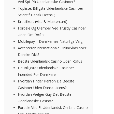
Ved Spil På Udenlandske Casinoer?
Topliste: Billigste Udenlandske Casinoer
Scientif Dansk Licens (
Kreditkort (visa & Mastercard)
Fordele Og Ulemper Ved Trustly Casinoer
Uden Om Rofus
Mobilepay – Danskernes Naturlige Valg
Accepterer Internationale Online-kasinoer
Danske Dkk?
Bedste Udenlandsk Casino Uden Rofus
De Billigste Udenlandske Casinoer
Intended For Danskere
Hvordan Finder Person De Bedste
Casinoer Uden Dansk Licens?
Hvordan Vælger Guy Det Bedste
Udenlandske Casino?
Fordele Ved Et Udenlandsk On Line Casino