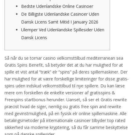
Bedste Udenlandske Online Casinoer
De Billigste Udenlandske Casinoer Uden
Dansk Licens Samt Mitid I January 2026
Ulemper Ved Udenlandske Spillesider Uden
Dansk Licens
Så når du se tornar casino velkomsttilbud mediterranean sea
Gratis Spins Benefit, så betyder det at du har mulighed for at
spille et vist antal “træk” elr “spins” på deres spillemaskiner. Der
har mulighed for at være forskellige limiteringer for disse gratis-
spins uden indskud velkomsttilbud til nye spillere. Du kan læse
mere om forskellen de enkelte versioner af gratisspins &
Freespins startbonus herunder. Uanset, så ser et Gratis rewrite
præcist hvad de siger, nemlig ou gratis free spin and rewrite
med gevinstmulighed, på en fysisk elr online spillemaskine. Alle
betalingsmetoder på internationale casinoer tilbyder top rated
sikkerhed via moderne kryptering, så du får samme beskyttelse
som på danske spillesider.