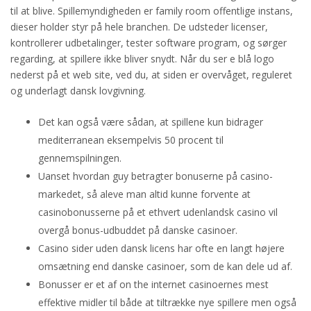
til at blive. Spillemyndigheden er family room offentlige instans,
dieser holder styr på hele branchen. De udsteder licenser,
kontrollerer udbetalinger, tester software program, og sørger
regarding, at spillere ikke bliver snydt. Når du ser e blå logo
nederst på et web site, ved du, at siden er overvåget, reguleret
og underlagt dansk lovgivning.
Det kan også være sådan, at spillene kun bidrager
mediterranean eksempelvis 50 procent til
gennemspilningen.
Uanset hvordan guy betragter bonuserne på casino-
markedet, så aleve man altid kunne forvente at
casinobonusserne på et ethvert udenlandsk casino vil
overgå bonus-udbuddet på danske casinoer.
Casino sider uden dansk licens har ofte en langt højere
omsætning end danske casinoer, som de kan dele ud af.
Bonusser er et af on the internet casinoernes mest
effektive midler til både at tiltrække nye spillere men også