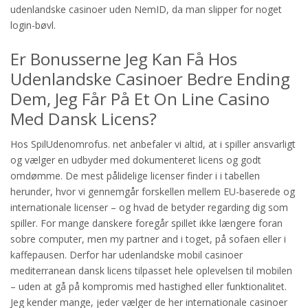
udenlandske casinoer uden NemID, da man slipper for noget
login-bøvl.
Er Bonusserne Jeg Kan Få Hos
Udenlandske Casinoer Bedre Ending
Dem, Jeg Får På Et On Line Casino
Med Dansk Licens? ​
Hos SpilUdenomrofus. net anbefaler vi altid, at i spiller ansvarligt
og vælger en udbyder med dokumenteret licens og godt
omdømme. De mest pålidelige licenser finder i i tabellen
herunder, hvor vi gennemgår forskellen mellem EU-baserede og
internationale licenser – og hvad de betyder regarding dig som
spiller. For mange danskere foregår spillet ikke længere foran
sobre computer, men my partner and i toget, på sofaen eller i
kaffepausen. Derfor har udenlandske mobil casinoer
mediterranean dansk licens tilpasset hele oplevelsen til mobilen
– uden at gå på kompromis med hastighed eller funktionalitet.
Jeg kender mange, jeder vælger de her internationale casinoer