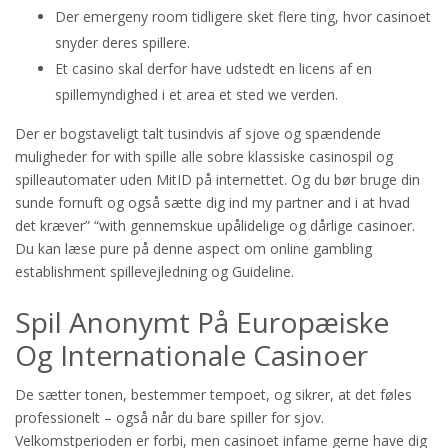
Der emergeny room tidligere sket flere ting, hvor casinoet
snyder deres spillere.
Et casino skal derfor have udstedt en licens af en
spillemyndighed i et area et sted we verden.
Der er bogstaveligt talt tusindvis af sjove og spændende
muligheder for with spille alle sobre klassiske casinospil og
spilleautomater uden MitID på internettet. Og du bør bruge din
sunde fornuft og også sætte dig ind my partner and i at hvad
det kræver” “with gennemskue upålidelige og dårlige casinoer.
Du kan læse pure på denne aspect om online gambling
establishment spillevejledning og Guideline.
Spil Anonymt På Europæiske
Og Internationale Casinoer
De sætter tonen, bestemmer tempoet, og sikrer, at det føles
professionelt – også når du bare spiller for sjov.
Velkomstperioden er forbi, men casinoet infame gerne have dig