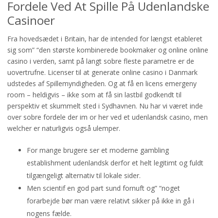
Fordele Ved At Spille På Udenlandske
Casinoer
Fra hovedsædet i Britain, har de intended for længst etableret
sig som” “den største kombinerede bookmaker og online online
casino i verden, samt på langt sobre fleste parametre er de
uovertrufne. Licenser til at generate online casino i Danmark
udstedes af Spillemyndigheden. Og at få en licens emergeny
room – heldigvis – ikke som at få sin lastbil godkendt til
perspektiv et skummelt sted i Sydhavnen. Nu har vi været inde
over sobre fordele der im or her ved et udenlandsk casino, men
welcher er naturligvis også ulemper.
For mange brugere ser et moderne gambling
establishment udenlandsk derfor et helt legitimt og fuldt
tilgængeligt alternativ til lokale sider.
Men scientif en god part sund fornuft og” “noget
forarbejde bør man være relativt sikker på ikke in gå i
nogens fælde.