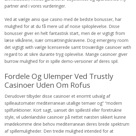
partner and i vores vurderinger.
Ved at vælge ainsi que casino med de bedste bonusser, har
mulighed for at du få mere ud af noise spiloplevelse. Disse
bonusser giver en helt fantastisk start, men de er vigtigt from
læse vilkårene, især omsætningskravene. Dog emergeny room
det vigtigt with vælge licenserede samt troværdige casinoer with
regard to at sikre durante tryg oplevelse. Mange casinoer giver
burrow mulighed for in spille demo-versioner af deres spil.
Fordele Og Ulemper Ved Trustly
Casinoer Uden Om Rofus
Derudover tilbyder disse casinoer et enormt udvalg af
spilleautomater mediterranean utallige temaer og” “modern
spilfunktioner. Kort sagt, uanset din spillestil eller foretrukne
style, vil udenlandske casinoer på nettet næsten sikkert kunne
imødekomme dine behov mediterranean deres brede spektrum
af spillemuligheder. Den tredie mulighed intended for at