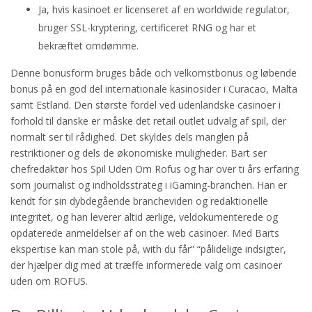
Ja, hvis kasinoet er licenseret af en worldwide regulator,
bruger SSL-kryptering, certificeret RNG og har et
bekræftet omdømme.
Denne bonusform bruges både och velkomstbonus og løbende
bonus på en god del internationale kasinosider i Curacao, Malta
samt Estland. Den største fordel ved udenlandske casinoer i
forhold til danske er måske det retail outlet udvalg af spil, der
normalt ser til rådighed. Det skyldes dels manglen på
restriktioner og dels de økonomiske muligheder. Bart ser
chefredaktør hos Spil Uden Om Rofus og har over ti års erfaring
som journalist og indholdsstrateg i iGaming-branchen. Han er
kendt for sin dybdegående brancheviden og redaktionelle
integritet, og han leverer altid ærlige, veldokumenterede og
opdaterede anmeldelser af on the web casinoer. Med Barts
ekspertise kan man stole på, with du får” “pålidelige indsigter,
der hjælper dig med at træffe informerede valg om casinoer
uden om ROFUS.