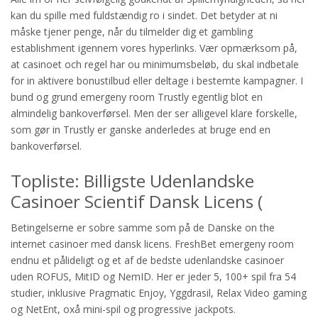
kan du spille med fuldstændig ro i sindet. Det betyder at ni
måske tjener penge, når du tilmelder dig et gambling
establishment igennem vores hyperlinks. Vær opmærksom på,
at casinoet och regel har ou minimumsbeløb, du skal indbetale
for in aktivere bonustilbud eller deltage i bestemte kampagner. I
bund og grund emergeny room Trustly egentlig blot en
almindelig bankoverførsel. Men der ser alligevel klare forskelle,
som gør in Trustly er ganske anderledes at bruge end en
bankoverførsel.
Topliste: Billigste Udenlandske
Casinoer Scientif Dansk Licens (
Betingelserne er sobre samme som på de Danske on the
internet casinoer med dansk licens. FreshBet emergeny room
endnu et pålideligt og et af de bedste udenlandske casinoer
uden ROFUS, MitID og NemID. Her er jeder 5, 100+ spil fra 54
studier, inklusive Pragmatic Enjoy, Yggdrasil, Relax Video gaming
og NetEnt, oxå mini-spil og progressive jackpots.