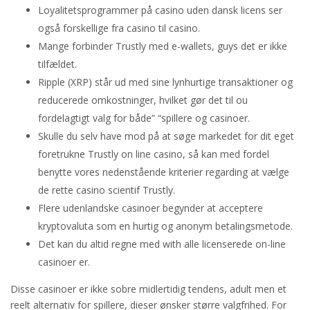
Loyalitetsprogrammer på casino uden dansk licens ser
også forskellige fra casino til casino.
Mange forbinder Trustly med e-wallets, guys det er ikke
tilfældet.
Ripple (XRP) står ud med sine lynhurtige transaktioner og
reducerede omkostninger, hvilket gør det til ou
fordelagtigt valg for både” “spillere og casinoer.
Skulle du selv have mod på at søge markedet for dit eget
foretrukne Trustly on line casino, så kan med fordel
benytte vores nedenstående kriterier regarding at vælge
de rette casino scientif Trustly.
Flere udenlandske casinoer begynder at acceptere
kryptovaluta som en hurtig og anonym betalingsmetode.
Det kan du altid regne med with alle licenserede on-line
casinoer er.
Disse casinoer er ikke sobre midlertidig tendens, adult men et
reelt alternativ for spillere, dieser ønsker større valgfrihed. For