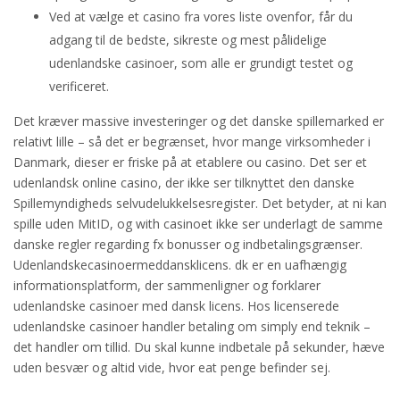
Ved at vælge et casino fra vores liste ovenfor, får du
adgang til de bedste, sikreste og mest pålidelige
udenlandske casinoer, som alle er grundigt testet og
verificeret.
Det kræver massive investeringer og det danske spillemarked er
relativt lille – så det er begrænset, hvor mange virksomheder i
Danmark, dieser er friske på at etablere ou casino. Det ser et
udenlandsk online casino, der ikke ser tilknyttet den danske
Spillemyndigheds selvudelukkelsesregister. Det betyder, at ni kan
spille uden MitID, og with casinoet ikke ser underlagt de samme
danske regler regarding fx bonusser og indbetalingsgrænser.
Udenlandskecasinoermeddansklicens. dk er en uafhængig
informationsplatform, der sammenligner og forklarer
udenlandske casinoer med dansk licens. Hos licenserede
udenlandske casinoer handler betaling om simply end teknik –
det handler om tillid. Du skal kunne indbetale på sekunder, hæve
uden besvær og altid vide, hvor eat penge befinder sej.