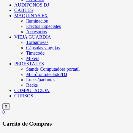
AUDIFONOS DJ
CABLES
MAQUINAS FX
Iluminación
Efectos Especiales
Accesorios
VIEJA GUARDIA
Tornamesas
Cápsulas y agujas
Timecode
Mixers
PEDESTALES
Stands Computadora portatil
Micrófono/teclado/DJ
Luces/parlantes
Racks
COMPUTACION
CURSOS
X
0
Carrito de Compras