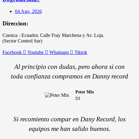
Posted
04 Ago, 2026
on
Direccion:
Cuenca - Ecuador, Calle Fray Marchena y Av. Loja.
(Sector Control Sur)
Facebook
Youtube
Whatsapp
Tiktok
Al principio con dudas, pero ahora si con
toda confianza compramos en Danny record
Peter Mix
DJ
Si recomiento compar en Dany Record, los
equipos me han salido buenos.