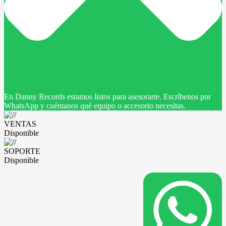
En Danny Records estamos listos para asesorarte. Escríbenos por
WhatsApp y cuéntanos qué equipo o accesorio necesitas.
VENTAS
Disponible
SOPORTE
Disponible