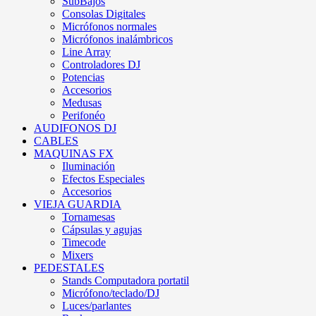
SubBajos
Consolas Digitales
Micrófonos normales
Micrófonos inalámbricos
Line Array
Controladores DJ
Potencias
Accesorios
Medusas
Perifonéo
AUDIFONOS DJ
CABLES
MAQUINAS FX
Iluminación
Efectos Especiales
Accesorios
VIEJA GUARDIA
Tornamesas
Cápsulas y agujas
Timecode
Mixers
PEDESTALES
Stands Computadora portatil
Micrófono/teclado/DJ
Luces/parlantes