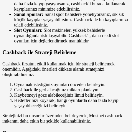
daha fazla kayıp yaşıyorsanız, cashback’i burada kullanarak
kayıplarınızı minimize edebilirsiniz.
Sanal Sporlar:
Sanal spor bahislere yöneliyorsanız, sık sık
küçük kayıplar yaşayabilirsiniz. Cashback ile bu kayıplarınızı
telafi edebilirsiniz.
Slot Oyunları:
Slot makineleri yüksek bahislerle
oynandığında risk taşıyabilir. Cashback’i, daha riskli slot
oyunları için değerlendirmek mantıklıdır.
Cashback ile Strateji Belirleme
Cashback fırsatını etkili kullanmak için bir strateji belirlemek
önemlidir. Aşağıdaki önerileri dikkate alarak stratejinizi
oluşturabilirsiniz:
Oynamak istediğiniz oyunları önceden belirleyin.
Cashback ile geri alacağınız miktarı planlayın.
Kaybetmeyi göze alabileceğiniz limiti belirleyin.
Hedeflerinizi koyarak, hangi oyunlarda daha fazla kayıp
yaşayabileceğinizi belirleyin.
Stratejinizi bu unsurlar üzerinden belirleyerek, Mostbet cashback
imkanını daha etkin bir şekilde kullanabilirsiniz.