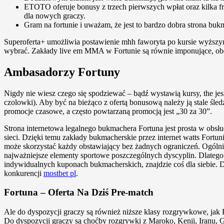
ETOTO oferuje bonusy z trzech pierwszych wpłat oraz kilka 
dla nowych graczy.
Gram na fortunie i uważam, że jest to bardzo dobra strona buk
Superoferta+ umożliwia postawienie mhh faworyta po kursie wyższym
wybrać. Zakłady live em MMA w Fortunie są równie imponujące, 
Ambasadorzy Fortuny
Nigdy nie wiesz czego się spodziewać – bądź wystawią kursy, the jesl
czolowki). Aby być na bieżąco z ofertą bonusową należy ją stale śl
promocje czasowe, a często powtarzaną promocją jest „30 za 30”.
Strona internetowa legalnego bukmachera Fortuna jest prosta w obsłud
sieci. Dzięki temu zakłady bukmacherskie przez internet watts Fortu
może skorzystać każdy obstawiający bez żadnych ograniczeń. Ogólni
najważniejsze elementy sportowe poszczególnych dyscyplin. Dlatego 
indywidualnych kuponach bukmacherskich, znajdzie coś dla siebie. D
konkurencji
mostbet pl
.
Fortuna – Oferta Na Dziś Pre-match
Ale do dyspozycji graczy są również niższe klasy rozgrywkowe, jak F
Do dyspozycji graczy są choćby rozgrywki z Maroko, Kenii, Iranu, 