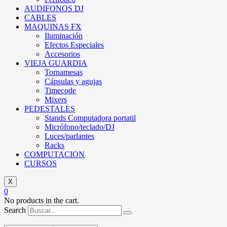
AUDIFONOS DJ
CABLES
MAQUINAS FX
Iluminación
Efectos Especiales
Accesorios
VIEJA GUARDIA
Tornamesas
Cápsulas y agujas
Timecode
Mixers
PEDESTALES
Stands Computadora portatil
Micrófono/teclado/DJ
Luces/parlantes
Racks
COMPUTACION
CURSOS
X
0
No products in the cart.
Search