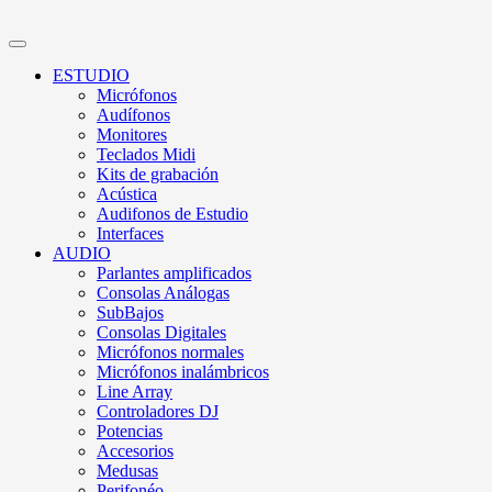
ESTUDIO
Micrófonos
Audífonos
Monitores
Teclados Midi
Kits de grabación
Acústica
Audifonos de Estudio
Interfaces
AUDIO
Parlantes amplificados
Consolas Análogas
SubBajos
Consolas Digitales
Micrófonos normales
Micrófonos inalámbricos
Line Array
Controladores DJ
Potencias
Accesorios
Medusas
Perifonéo