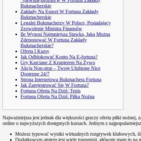
“[newline]promocje W Fortuna Zakłady
Bukmacherskie
Zakłady Na Esport W Fortuna Zakłady
Bukmacherskie
Legalni Bukmacherzy W Polsce, Posiadający
Zezwolenie Ministra Finansów
Ile Wynosi Najmniejsza Stawka, Jaką Można
Zdeponować W Fortuna Zakłady
Bukmacherskie?
Oferta I Kursy
Jak Odblokować Konto Na E-fortuna?
Grу Kаrcіаnе Z Krupіеrеm Nа Żуwо
Akcja Non-stop – Twoje Ulubione Nice
Dostępne 24/7
Strona Internetowa Bukmachera Fortuna
Jak Zarejestrować Się W Fortuna?
Fortuna Oferta Na Dziś: Tenis
Fortuna Oferta Na Dziś: Piłka Nożna
Najważniejsza jest jednak dla większości graczy oferta piłki nożnej
online o najwyższych dostępnych kursach. Jednym z najpopularniejsz
Możesz typować wyniki wirtualnych rozgrywek klubowych, śle
Dodatkowym atutem jest wiele transmisji, głównie mam tu na myś