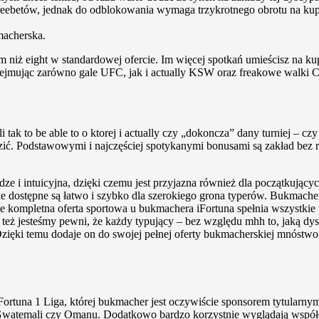
freebetów, jednak do odblokowania wymaga trzykrotnego obrotu na k
macherska.
 niż eight w standardowej ofercie. Im więcej spotkań umieścisz na k
obejmując zarówno gale UFC, jak i actually KSW oraz freakowe wa
i tak to be able to o ktorej i actually czy „dokoncza” dany turniej – 
edzić. Podstawowymi i najczęściej spotykanymi bonusami są zakład bez
ze i intuicyjna, dzięki czemu jest przyjazna również dla początkującyc
nie dostępne są łatwo i szybko dla szerokiego grona typerów. Bukmache
e kompletna oferta sportowa u bukmachera iFortuna spełnia wszystkie
też jesteśmy pewni, że każdy typujący – bez względu mhh to, jaką dy
zięki temu dodaje on do swojej pełnej oferty bukmacherskiej mnóstwo 
ortuna 1 Liga, której bukmacher jest oczywiście sponsorem tytularnym
Gwatemali czy Omanu. Dodatkowo bardzo korzystnie wyglądają współcz