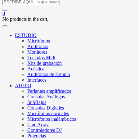
0
No products in the cart.
ESTUDIO
Micrófonos
Audífonos
Monitores
Teclados Midi
Kits de grabación
Acústica
Audifonos de Estudio
Interfaces
AUDIO
Parlantes amplificados
Consolas Análogas
SubBajos
Consolas Digitales
Micrófonos normales
Micrófonos inalámbricos
Line Array
Controladores DJ
Potencias