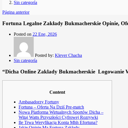
Sin categoría
Página anterior
Fortuna Legalne Zakłady Bukmacherskie Opinie, Of
Posted on
22 Ene, 2026
Posted by:
Klever Chacha
Sin categoría
“Dicha Online Zaklady Bukmacherskie ️ Logowanie W
Content
Ambasadorzy Fortuny
Fortuna – Oferta Na Dziś Pre-match
Nowa Platforma Wirtualnych Sportów Dicha –
Witaj Watts Przyszłości Cyfrowej Rozrywki
Ile Trwa Weryfikacja Konta Mhh Efortuna?
Jakie Opinie Ma Fortuna Zakłady