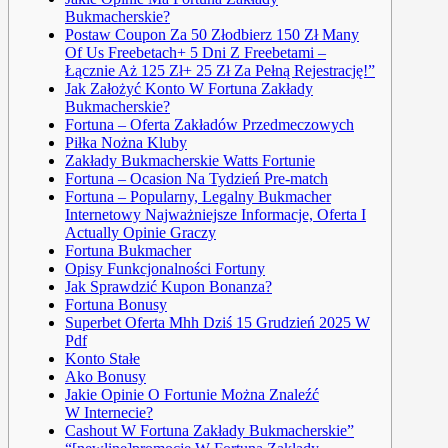
Bukmacherskie?
Postaw Coupon Za 50 Złodbierz 150 Zł Many
Of Us Freebetach+ 5 Dni Z Freebetami –
Łącznie Aż 125 Zł+ 25 Zł Za Pełną Rejestrację!”
Jak Założyć Konto W Fortuna Zakłady
Bukmacherskie?
Fortuna – Oferta Zakładów Przedmeczowych
Piłka Nożna Kluby
Zakłady Bukmacherskie Watts Fortunie
Fortuna – Ocasion Na Tydzień Pre-match
Fortuna – Popularny, Legalny Bukmacher
Internetowy Najważniejsze Informacje, Oferta I
Actually Opinie Graczy
Fortuna Bukmacher
Opisy Funkcjonalności Fortuny
Jak Sprawdzić Kupon Bonanza?
Fortuna Bonusy
Superbet Oferta Mhh Dziś 15 Grudzień 2025 W
Pdf
Konto Stałe
Ako Bonusy
Jakie Opinie O Fortunie Można Znaleźć
W Internecie?
Cashout W Fortuna Zakłady Bukmacherskie”