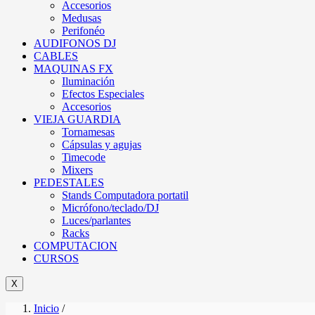
Accesorios
Medusas
Perifonéo
AUDIFONOS DJ
CABLES
MAQUINAS FX
Iluminación
Efectos Especiales
Accesorios
VIEJA GUARDIA
Tornamesas
Cápsulas y agujas
Timecode
Mixers
PEDESTALES
Stands Computadora portatil
Micrófono/teclado/DJ
Luces/parlantes
Racks
COMPUTACION
CURSOS
X
Inicio
/