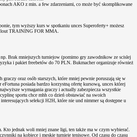
uponach AKO z min. a few zdarzeniami, co może być skomplikowane
uponie, tym wyższy kurs w spotkaniu unces Superoferty+ możesz
lki Clout TRAINING FOR MMA.
czy np. Brak mniejszych turniejow (pomimo gry zawodnikow ze scislej
 ryzyka i pakiet freebetów do 70 PLN. Bukmacher organizuje również
h graczy oraz osób starszych, które mniej pewnie poruszają się w
r eFortuna posiada bardzo korzystną ofertę kursową, unces której
 najwyższe wymagania graczy i actually zabezpiecza wszystkie
scyplinę sportu chce mhh co dzień obstawiać na swoich
interesujących selekcji H2H, które nie und nimmer są dostępne u
. Kto jednak woli mniej znane ligi, ten także ma w czym wybierać.
ynniki na kobiece i męskie turnieje tenisowe. Od czasu do czasu