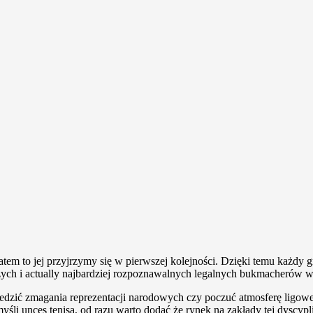
, zatem to jej przyjrzymy się w pierwszej kolejności. Dzięki temu ka
ych i actually najbardziej rozpoznawalnych legalnych bukmacherów w 
dzić zmagania reprezentacji narodowych czy poczuć atmosferę ligow
li unces tenisa, od razu warto dodać że rynek na zakłady tej dyscypli