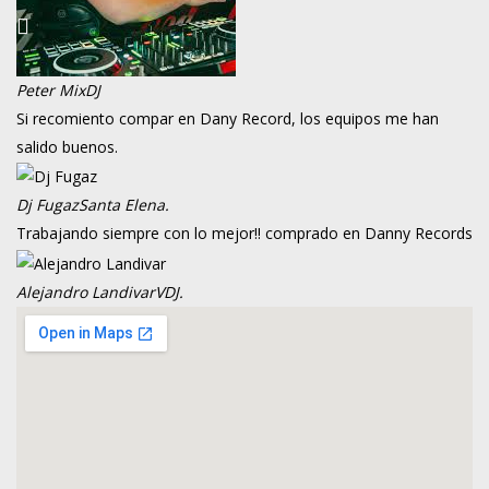
Peter Mix
DJ
Si recomiento compar en Dany Record, los equipos me han
salido buenos.
Dj Fugaz
Santa Elena.
Trabajando siempre con lo mejor!! comprado en Danny Records
Alejandro Landivar
VDJ.