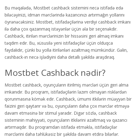
Bu məqalədə, Mostbet cashback sistemini necə istifadə edə
biləcəyinizi, idman mərclərində kazancınızı artırmağın yollarını
öyrənəcəksiniz. Mostbet, istifadəçilərinə verdiyi cashback imkanı
ilə daha çox qazanmaq istəyənlər üçün əla bir seçenəkdir.
Cashback, itirilən mərclərinizin bir hissəsini geri almaq imkanı
təqdim edir. Bu, xüsusilə yeni istifadəçilər üçün olduqca
faydalıdır, çünki bu yolla itirilənləri azaltmaq mümkündür. Gəlin,
cashback-ın necə işlədiyini daha detallı şəkildə araşdıraq.
Mostbet Cashback nədir?
Mostbet cashback, oyunçuların itirilmiş mərcləri üçün geri alma
imkanıdır. Bu proqram, istifadəçilərin lazım olmayan risklərdən
qorunmasına kömək edir. Cashback, ümumi itkilərin müəyyən bir
faizini geri qaytarır və bu, oyunçuların daha çox mərclər etməyə
davam etməsinə bir stimul yaradır. Digər sözlə, cashback
sisteminin mahiyyəti, oyunçuların itkilərini azaltmaq və qazancı
artırmaqdır. Bu proqramdan istifadə etməklə, istifadəçilər
mərclərini daha təhlükəsiz bir şəkildə davam etdirə bilərlər.