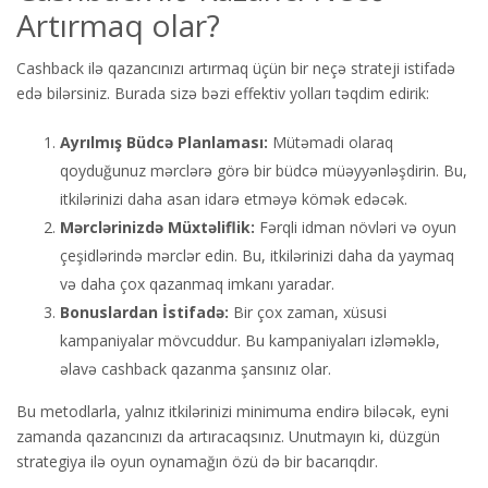
Artırmaq olar?
Cashback ilə qazancınızı artırmaq üçün bir neçə strateji istifadə
edə bilərsiniz. Burada sizə bəzi effektiv yolları təqdim edirik:
Ayrılmış Büdcə Planlaması:
Mütəmadi olaraq
qoyduğunuz mərclərə görə bir büdcə müəyyənləşdirin. Bu,
itkilərinizi daha asan idarə etməyə kömək edəcək.
Mərclərinizdə Müxtəliflik:
Fərqli idman növləri və oyun
çeşidlərində mərclər edin. Bu, itkilərinizi daha da yaymaq
və daha çox qazanmaq imkanı yaradar.
Bonuslardan İstifadə:
Bir çox zaman, xüsusi
kampaniyalar mövcuddur. Bu kampaniyaları izləməklə,
əlavə cashback qazanma şansınız olar.
Bu metodlarla, yalnız itkilərinizi minimuma endirə biləcək, eyni
zamanda qazancınızı da artıracaqsınız. Unutmayın ki, düzgün
strategiya ilə oyun oynamağın özü də bir bacarıqdır.