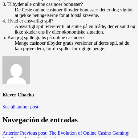
3. Tilbyder alle online casinoer bonusser?
De fleste online casinoer tilbyder bonusser; det er dog vigtigt
at tjekke betingelserne for at forstå kravene.
4. Hvad er ansvarligt spil?
Ansvarligt spil refererer til at spille på en måde, der er sund og
ikke skader ens liv eller økonomiske situation.
5. Kan jeg spille gratis på online casinoer?
Mange casinoer tilbyder gratis versioner af deres spil, så du
kan prøve dem, før du spiller for rigtige penge.
Klever Chacha
See all author post
Navegación de entradas
Anterior
Previous post:
The Evolution of Online Casino Gaming: