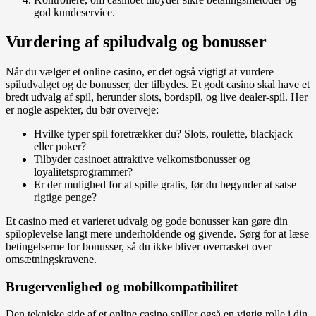
god kundeservice.
Vurdering af spiludvalg og bonusser
Når du vælger et online casino, er det også vigtigt at vurdere
spiludvalget og de bonusser, der tilbydes. Et godt casino skal have et
bredt udvalg af spil, herunder slots, bordspil, og live dealer-spil. Her
er nogle aspekter, du bør overveje:
Hvilke typer spil foretrækker du? Slots, roulette, blackjack
eller poker?
Tilbyder casinoet attraktive velkomstbonusser og
loyalitetsprogrammer?
Er der mulighed for at spille gratis, før du begynder at satse
rigtige penge?
Et casino med et varieret udvalg og gode bonusser kan gøre din
spiloplevelse langt mere underholdende og givende. Sørg for at læse
betingelserne for bonusser, så du ikke bliver overrasket over
omsætningskravene.
Brugervenlighed og mobilkompatibilitet
Den tekniske side af et online casino spiller også en vigtig rolle i din