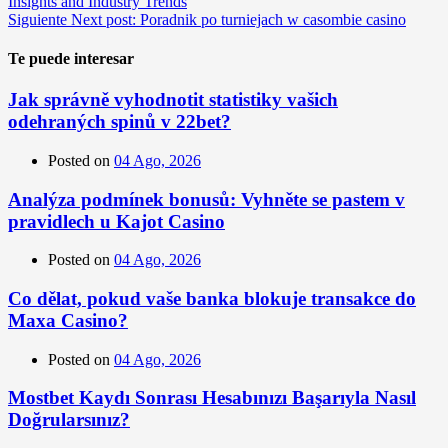
Insights and Industry Trends
Siguiente
Next post:
Poradnik po turniejach w casombie casino
Te puede interesar
Jak správně vyhodnotit statistiky vašich
odehraných spinů v 22bet?
Posted on
04 Ago, 2026
Analýza podmínek bonusů: Vyhněte se pastem v
pravidlech u Kajot Casino
Posted on
04 Ago, 2026
Co dělat, pokud vaše banka blokuje transakce do
Maxa Casino?
Posted on
04 Ago, 2026
Mostbet Kaydı Sonrası Hesabınızı Başarıyla Nasıl
Doğrularsınız?