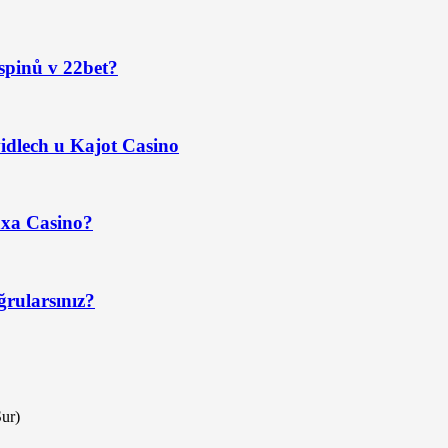
spinů v 22bet?
idlech u Kajot Casino
axa Casino?
ğrularsınız?
Sur)