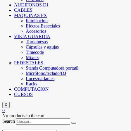
AUDIFONOS DJ
CABLES
MAQUINAS FX
Iluminación
Efectos Especiales
Accesorios
VIEJA GUARDIA
Tornamesas
Cápsulas y agujas
Timecode
Mixers
PEDESTALES
Stands Computadora portatil
Micrófono/teclado/DJ
Luces/parlantes
Racks
COMPUTACION
CURSOS
X
0
No products in the cart.
Search