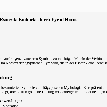
 Esoterik: Einblicke durch Eye of Horus
ream vordringen, avancieren Symbole zu mächtigen Mitteln der Verbind
rs im Kontext der ägyptischen Symbolik, die in der Esoterik eine Renai
utung
r bekanntesten Symbole der altägyptischen Mythologie. Es repräsentie
gt, doch durch göttliche Heilung wiederhergestellt. In der heutigen e
 Anwendungen
, Meditation