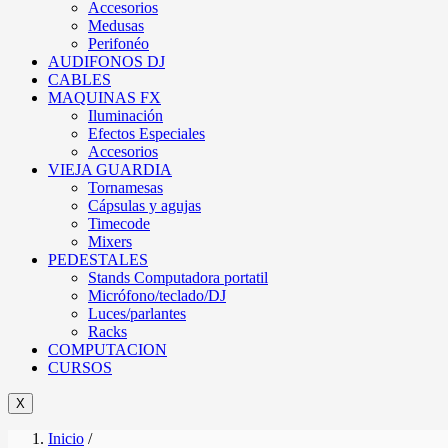
Accesorios
Medusas
Perifonéo
AUDIFONOS DJ
CABLES
MAQUINAS FX
Iluminación
Efectos Especiales
Accesorios
VIEJA GUARDIA
Tornamesas
Cápsulas y agujas
Timecode
Mixers
PEDESTALES
Stands Computadora portatil
Micrófono/teclado/DJ
Luces/parlantes
Racks
COMPUTACION
CURSOS
X
Inicio
/