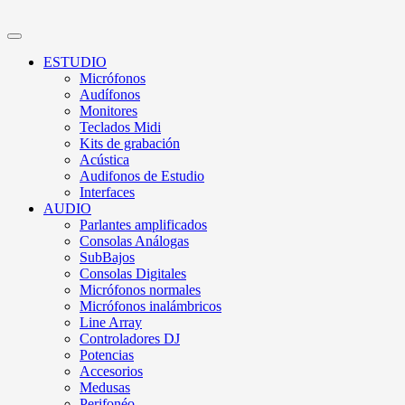
ESTUDIO
Micrófonos
Audífonos
Monitores
Teclados Midi
Kits de grabación
Acústica
Audifonos de Estudio
Interfaces
AUDIO
Parlantes amplificados
Consolas Análogas
SubBajos
Consolas Digitales
Micrófonos normales
Micrófonos inalámbricos
Line Array
Controladores DJ
Potencias
Accesorios
Medusas
Perifonéo