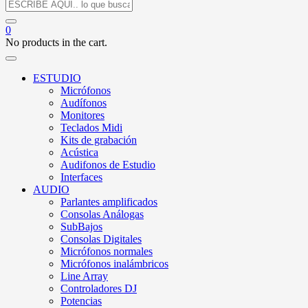
0
No products in the cart.
ESTUDIO
Micrófonos
Audífonos
Monitores
Teclados Midi
Kits de grabación
Acústica
Audifonos de Estudio
Interfaces
AUDIO
Parlantes amplificados
Consolas Análogas
SubBajos
Consolas Digitales
Micrófonos normales
Micrófonos inalámbricos
Line Array
Controladores DJ
Potencias