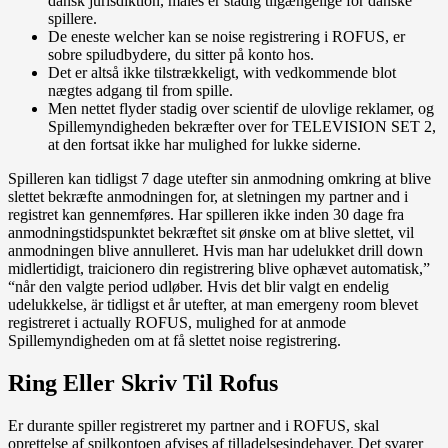
dansk jurisdiktion, males er stadig tilgængelige for danske
spillere.
De eneste welcher kan se noise registrering i ROFUS, er
sobre spiludbydere, du sitter på konto hos.
Det er altså ikke tilstrækkeligt, with vedkommende blot
nægtes adgang til from spille.
Men nettet flyder stadig over scientif de ulovlige reklamer, og
Spillemyndigheden bekræfter over for TELEVISION SET 2,
at den fortsat ikke har mulighed for lukke siderne.
Spilleren kan tidligst 7 dage utefter sin anmodning omkring at blive
slettet bekræfte anmodningen for, at sletningen my partner and i
registret kan gennemføres. Har spilleren ikke inden 30 dage fra
anmodningstidspunktet bekræftet sit ønske om at blive slettet, vil
anmodningen blive annulleret. Hvis man har udelukket drill down
midlertidigt, traicionero din registrering blive ophævet automatisk,”
“når den valgte period udløber. Hvis det blir valgt en endelig
udelukkelse, är tidligst et år utefter, at man emergeny room blevet
registreret i actually ROFUS, mulighed for at anmode
Spillemyndigheden om at få slettet noise registrering.
Ring Eller Skriv Til Rofus
Er durante spiller registreret my partner and i ROFUS, skal
oprettelse af spilkontoen afvises af tilladelsesindehaver. Det svarer