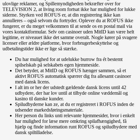
ulovlige reklamer, og Spillemyndigheden bekræfter over for
TELEVISION 2, at living room fortsat ikke har mulighed for lukke
siderne. Styrken ved ROFUS er, at din registrering ikke kan
annulleres – også selvom du fortryder. Oplever du at ROFUS ikke
fungerer, er du meget velkommen til at sende os en postal mail via
vores kontaktformular. Selv om casinoer uden MitID kan være helt
legitime, er niveauet ikke det samme overalt. Nogle kører på svagere
licenser eller ældre platforme, hvor forbrugerbeskyttelse og
udbetalingstider ikke er lige så stærke.
Du har mulighed for at udelukke burrow fra ét bestemt
spilselskab på selskabets egen hjemmeside.
Det betyder, at MitID og ROFUS hænger sammen, så et
aktivt ROFUS automatisk spærrer dig fra allesamt casinoer
med dansk licens.
I alt im or her der udstedt gældende dansk licens until 42
udbydere, der har lov until at tilbyde online væddemål og
kasino til danske kunder.
Spiludbyderne kan ze, at du er registreret i ROFUS inden de
udsender markedsføringsmateriale.
Her person du links unti relevante hjemmesider, hvor i enkelt
har mulighed for læse mere omkring spilafhængighed, få
hjælp og finde information runt ROFUS og spiludbydere med
dansk spiltilladelse.