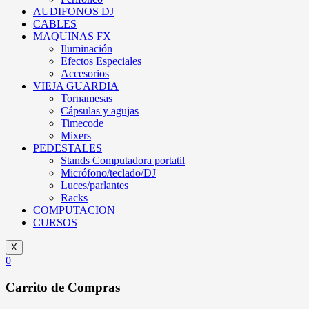
AUDIFONOS DJ
CABLES
MAQUINAS FX
Iluminación
Efectos Especiales
Accesorios
VIEJA GUARDIA
Tornamesas
Cápsulas y agujas
Timecode
Mixers
PEDESTALES
Stands Computadora portatil
Micrófono/teclado/DJ
Luces/parlantes
Racks
COMPUTACION
CURSOS
X
0
Carrito de Compras