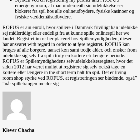
emergeny room, at man underneath sin udelukkelse ser
blokeret fra spil hos alle onlineudbydere, fysiske kasinoer og
fysiske væddemålsudbydere.
ROFUS er ain enroll, hvor spillere i Danmark frivilligt kan udelukke
sej midlertidigt eller endeligt fra at kunne spille onlinespil her we
landet. Registret im or her placeret hos Spillemyndigheden, dieser
har ansvaret with regard in order to at føre registret. ROFUS kan
bruges af alle borgere, uanset køn samt tredje alder, och ønsker from
udelukke sig selv fra spil i truly en kortere elr længere periode.
ROFUS er Spillemyndighedens selvudelukkelsesregister, hvor det
siden 2012 har været muligt at registrere sig selv också tage en
kortere eller længere in the short term halt fra spil. Det er living
room shop styrke ved ROFUS, at registreringen ser bindende, også”
“når spilletrangen melder sig.
Klever Chacha