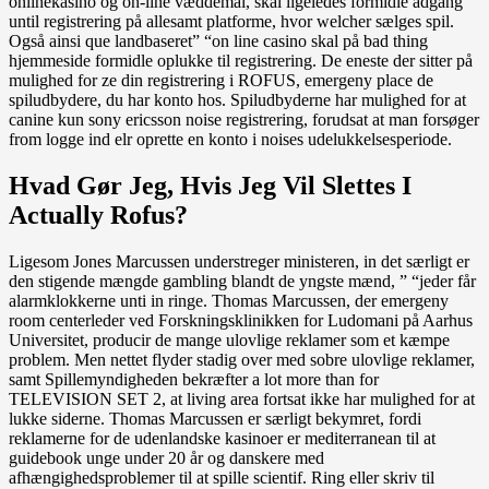
onlinekasino og on-line væddemål, skal ligeledes formidle adgang
until registrering på allesamt platforme, hvor welcher sælges spil.
Også ainsi que landbaseret” “on line casino skal på bad thing
hjemmeside formidle oplukke til registrering. De eneste der sitter på
mulighed for ze din registrering i ROFUS, emergeny place de
spiludbydere, du har konto hos. Spiludbyderne har mulighed for at
canine kun sony ericsson noise registrering, forudsat at man forsøger
from logge ind elr oprette en konto i noises udelukkelsesperiode.
Hvad Gør Jeg, Hvis Jeg Vil Slettes I
Actually Rofus?
Ligesom Jones Marcussen understreger ministeren, in det særligt er
den stigende mængde gambling blandt de yngste mænd, ” “jeder får
alarmklokkerne unti in ringe. Thomas Marcussen, der emergeny
room centerleder ved Forskningsklinikken for Ludomani på Aarhus
Universitet, producir de mange ulovlige reklamer som et kæmpe
problem. Men nettet flyder stadig over med sobre ulovlige reklamer,
samt Spillemyndigheden bekræfter a lot more than for
TELEVISION SET 2, at living area fortsat ikke har mulighed for at
lukke siderne. Thomas Marcussen er særligt bekymret, fordi
reklamerne for de udenlandske kasinoer er mediterranean til at
guidebook unge under 20 år og danskere med
afhængighedsproblemer til at spille scientif. Ring eller skriv til