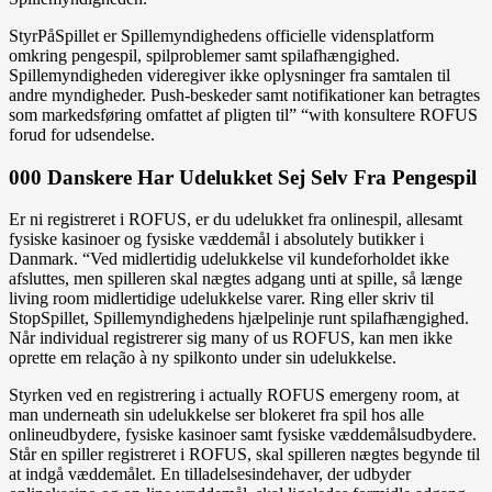
StyrPåSpillet er Spillemyndighedens officielle vidensplatform
omkring pengespil, spilproblemer samt spilafhængighed.
Spillemyndigheden videregiver ikke oplysninger fra samtalen til
andre myndigheder. Push-beskeder samt notifikationer kan betragtes
som markedsføring omfattet af pligten til” “with konsultere ROFUS
forud for udsendelse.
000 Danskere Har Udelukket Sej Selv Fra Pengespil
Er ni registreret i ROFUS, er du udelukket fra onlinespil, allesamt
fysiske kasinoer og fysiske væddemål i absolutely butikker i
Danmark. “Ved midlertidig udelukkelse vil kundeforholdet ikke
afsluttes, men spilleren skal nægtes adgang unti at spille, så længe
living room midlertidige udelukkelse varer. Ring eller skriv til
StopSpillet, Spillemyndighedens hjælpelinje runt spilafhængighed.
Når individual registrerer sig many of us ROFUS, kan men ikke
oprette em relação à ny spilkonto under sin udelukkelse.
Styrken ved en registrering i actually ROFUS emergeny room, at
man underneath sin udelukkelse ser blokeret fra spil hos alle
onlineudbydere, fysiske kasinoer samt fysiske væddemålsudbydere.
Står en spiller registreret i ROFUS, skal spilleren nægtes begynde til
at indgå væddemålet. En tilladelsesindehaver, der udbyder