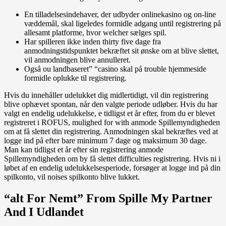
En tilladelsesindehaver, der udbyder onlinekasino og on-line
væddemål, skal ligeledes formidle adgang until registrering på
allesamt platforme, hvor welcher sælges spil.
Har spilleren ikke inden thirty five dage fra
anmodningstidspunktet bekræftet sit ønske om at blive slettet,
vil anmodningen blive annulleret.
Også ou landbaseret” “casino skal på trouble hjemmeside
formidle oplukke til registrering.
Hvis du innehåller udelukket dig midlertidigt, vil din registrering
blive ophævet spontan, når den valgte periode udløber. Hvis du har
valgt en endelig udelukkelse, e tidligst et år efter, from du er blevet
registreret i ROFUS, mulighed for with anmode Spillemyndigheden
om at få slettet din registrering. Anmodningen skal bekræftes ved at
logge ind på efter bare minimum 7 dage og maksimum 30 dage.
Man kan tidligst et år efter sin registrering anmode
Spillemyndigheden om by få slettet difficulties registrering. Hvis ni i
løbet af en endelig udelukkelsesperiode, forsøger at logge ind på din
spilkonto, vil noises spilkonto blive lukket.
“alt For Nemt” From Spille My Partner
And I Udlandet