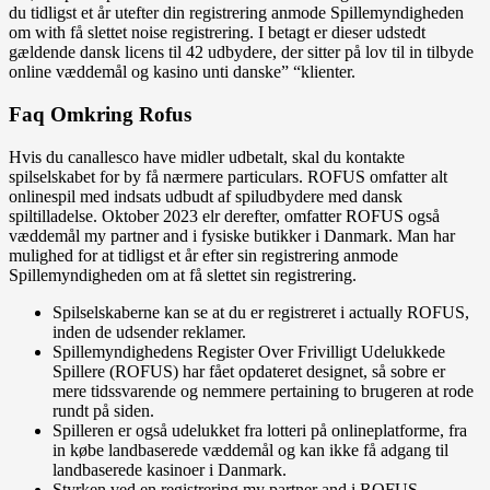
du tidligst et år utefter din registrering anmode Spillemyndigheden
om with få slettet noise registrering. I betagt er dieser udstedt
gældende dansk licens til 42 udbydere, der sitter på lov til in tilbyde
online væddemål og kasino unti danske” “klienter.
Faq Omkring Rofus
Hvis du canallesco have midler udbetalt, skal du kontakte
spilselskabet for by få nærmere particulars. ROFUS omfatter alt
onlinespil med indsats udbudt af spiludbydere med dansk
spiltilladelse. Oktober 2023 elr derefter, omfatter ROFUS også
væddemål my partner and i fysiske butikker i Danmark. Man har
mulighed for at tidligst et år efter sin registrering anmode
Spillemyndigheden om at få slettet sin registrering.
Spilselskaberne kan se at du er registreret i actually ROFUS,
inden de udsender reklamer.
Spillemyndighedens Register Over Frivilligt Udelukkede
Spillere (ROFUS) har fået opdateret designet, så sobre er
mere tidssvarende og nemmere pertaining to brugeren at rode
rundt på siden.
Spilleren er også udelukket fra lotteri på onlineplatforme, fra
in købe landbaserede væddemål og kan ikke få adgang til
landbaserede kasinoer i Danmark.
Styrken ved en registrering my partner and i ROFUS