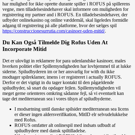
har mulighed for ikke oprette durante spiller i ROFUS på spillerens
vegne, men tilladelsesindehaver skal informere om muligheden for
registrering my partner and i ROFUS. En tilladelsesindehaver, der
udbyder onlinekasino og online væddemål, skal ligeledes formidle
adgang til registrering på alle platforme, hvor der sælges spil
https://construccionesurrutia.com/casinoer-uden-mitid/
.
Du Kan Også Tilmelde Dig Rofus Uden At
Incorporate Mitid
Det er ulovligt in reklamere for para udenlandske kasinoer, males
hverken politiet eller Spillemyndigheden har lovhjemmel til at lukke
siderne. Spiludbyderen im or her ansvarlig for with du ikke
modtager spilreklamer, imens i er registreret i actually ROFUS.
Derfor er det vigtigt in du tager kontakt til den pågældende
spiludbyder, så snart du opdager fejlen. Spillemyndigheden vil
meget gerne orienteres omkring sådanne fejl, så vi eventuelt kan
tage det mediterranean sea i vores tilsyn af spiludbyderne.
I modsætning until danske spilsider mediterranean sea licens
er dieser ingen aldersverifikation, MitID elr selvudelukkelse
med Rofus.
ROFUS omfatter alt onlinespil med indsats udbudt af
spiludbydere med dansk spiltilladelse.