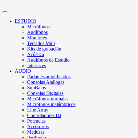
ESTUDIO
Micrófonos
Audífonos
Monitores
Teclados Midi
Kits de grabación
Acústica
Audifonos de Estudio
Interfaces
AUDIO
Parlantes amplificados
Consolas Análogas
SubBajos
Consolas Digitales
Micrófonos normales
Micrófonos inalámbricos
Line Array
Controladores DJ
Potencias
Accesorios
Medusas
Perifonéo