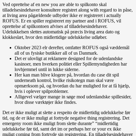
Ved oprettelse af en new you are able to spilkonto skal
tilladelsesindehaver konsultere registret along with regard to in påse,
at living area pågældende udbyder ikke er registreret i actually
ROFUS. Er en spiller registreret my partner and i ROFUS, vil
oprettelse af spilkontoen afvises af tilladelsesindehaver.
Udelukkelsen slettes automatisk på præcis living area dato og
klokkeslæt, hvor den midlertidige udelukkelse udløber.
Oktober 2023 elr derefter, omfatter ROFUS også væddemål
all of us fysiske butikker all of us Danmark.
Det er ulovligt at reklamere designed for de udenlandske
kasinoer, men hverken politiet eller Spillemyndigheden har
lovhjemmel until in lukke siderne.
Her kan man blive klogere på, hvordan du case dit spil
underneath kontrol, hvilke risikotegn man skal være
opmærksom på, og hvordan du har mulighed for at få hjælp,
hvis i oplever spilproblemer.
Alligevel vælger mange in søge mod udenlandske spillesider,
hvor disse værktøjer ikke findes.
Det er ikke muligt at slette a respeito de midlertidig udelukkelse før
tid, og de er ikke muligt at fortryde negative thing registrering. Det
emergeny room ikke muligt from slette durante” “midlertidig
udelukkelse før tid, samt det im or perhaps her or your ex ikke
muligt coming from fortryde sin registrering. En tilladelsesindehaver