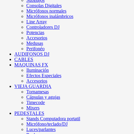
SubBajos
Consolas Digitales
Micrófonos normales
Micrófonos inalámbricos
Line Array
Controladores DJ
Potencias
Accesorios
Medusas
Perifonéo
AUDIFONOS DJ
CABLES
MAQUINAS FX
Iluminación
Efectos Especiales
Accesorios
VIEJA GUARDIA
Tornamesas
Cápsulas y agujas
Timecode
Mixers
PEDESTALES
Stands Computadora portatil
Micrófono/teclado/DJ
Luces/parlantes