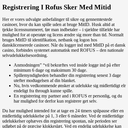
Registrering I Rofus Sker Med Mitid
Her er vores udvalgte anbefalinger til sikre og gennemtestede
casinoer, hvor du kan spille uden at bruge MitID. Husk altid at
tjekke licensnummeret, før man indbetaler – i sjældne tilfælde har
mulighed for at operatør og licens ændre sig more than tid. Normalt
bruges MitID til identifikation, netbank og logon hos
dansklicenserede casinoer. Når du logger ind med MitID på et dansk
casino, forbindes systemet automatisk med ROFUS – den nationale
selvudelukkelsesordning.
Anmodningen” “vil bekræftes ved inside logge ind på efter
minimum 6 dage og maksimum 30 dage.
Spillemyndigheden behandler din registrering senest 3 dage
utefter modtagelsen af din blanket.
Nu, hvis vedkommende ønsker at udelukke sig midlertidigt elr
endeligt fra through kunne spille.
En registrering my partner and i ROFUS er personlig, og du
har mulighed for derfor kun registrere get selv.
Du har mulighed intended for at tage en 24 timers spilpause eller en
midlertidig udelukkelse på 1, 3 eller 6 måneder. Ved de midlertidige
udelukkelser ophæves din registrering spontan, når perioden ser
udløbet på de præcise klokkeslæt. Ved en endelig udelukkelse kan