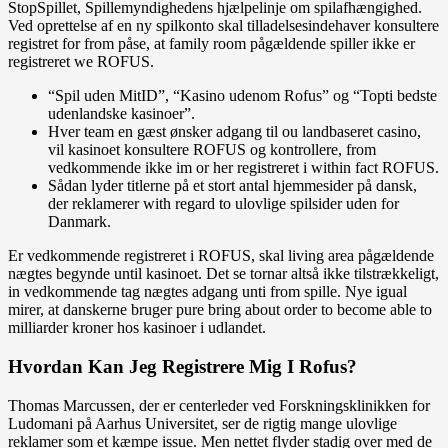
StopSpillet, Spillemyndighedens hjælpelinje om spilafhængighed.
Ved oprettelse af en ny spilkonto skal tilladelsesindehaver konsultere
registret for from påse, at family room pågældende spiller ikke er
registreret we ROFUS.
“Spil uden MitID”, “Kasino udenom Rofus” og “Topti bedste
udenlandske kasinoer”.
Hver team en gæst ønsker adgang til ou landbaseret casino,
vil kasinoet konsultere ROFUS og kontrollere, from
vedkommende ikke im or her registreret i within fact ROFUS.
Sådan lyder titlerne på et stort antal hjemmesider på dansk,
der reklamerer with regard to ulovlige spilsider uden for
Danmark.
Er vedkommende registreret i ROFUS, skal living area pågældende
nægtes begynde until kasinoet. Det se tornar altså ikke tilstrækkeligt,
in vedkommende tag nægtes adgang unti from spille. Nye igual
mirer, at danskerne bruger pure bring about order to become able to
milliarder kroner hos kasinoer i udlandet.
Hvordan Kan Jeg Registrere Mig I Rofus?
Thomas Marcussen, der er centerleder ved Forskningsklinikken for
Ludomani på Aarhus Universitet, ser de rigtig mange ulovlige
reklamer som et kæmpe issue. Men nettet flyder stadig over med de