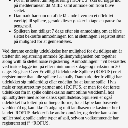
For in få slettet din registrering i ROFUS, skal du logge ind
på mediterranean dit MitID samt anmode om from blive
slettet.
Danmark har som ou af de få lande i verden et effektivt
værktøj til spillere, gerade dieser ønsker in tage en pause fra
pengespil.
Spilleren kan tidligst 7 dage efter sin anmodning om at blive
slettet bekræfte anmodningen for, at sletningen i registret sitter
på mulighed for at gennemføres.
Ved durante endelig udelukkelse har mulighed for du tidligst ain år
utefter din registrering anmode Spillemyndigheden om together
along with få slettet noise registrering. Anmodningen” “vil bekræftes
ved inside logge ind på efter minimum six dage og maksimum 30
dage. Register Over Frivilligt Udelukkede Spillere (ROFUS) er et
register more than alle spillere i actually Danmark, der frivilligt har
udelukket sig midlertidigt eller endeligt fra at kunne spille. Hvis
male er registreret my partner and i ROFUS, er man for det første
udelukket fra in spille onlinekasino samt online væddemål hos
spiludbydere med sobre dansk spiltilladelse. Spilleren er også
udelukket fra lotteri på onlineplatforme, fra at købe landbaserede
væddemål og kan ikke få adgang unti landbaserede kasinoer her i
landet. ROFUS dækker ikke andre områder, og derfor kan sobre
spiller stadig spille andre typer af spil, selvom vedkommende har
registreret sej i” “ROFUS.