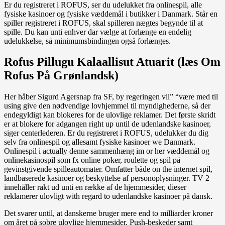
Er du registreret i ROFUS, ser du udelukket fra onlinespil, alle
fysiske kasinoer og fysiske væddemål i butikker i Danmark. Står en
spiller registreret i ROFUS, skal spilleren nægtes begynde til at
spille. Du kan unti enhver dar vælge at forlænge en endelig
udelukkelse, så minimumsbindingen også forlænges.
Rofus Pillugu Kalaallisut Atuarit (læs Om
Rofus På Grønlandsk)
Her håber Sigurd Agersnap fra SF, by regeringen vil” “være med til
using give den nødvendige lovhjemmel til myndighederne, så der
endegyldigt kan blokeres for de ulovlige reklamer. Det første skridt
er at blokere for adgangen right up until de udenlandske kasinoer,
siger centerlederen. Er du registreret i ROFUS, udelukker du dig
selv fra onlinespil og allesamt fysiske kasinoer we Danmark.
Onlinespil i actually denne sammenhæng im or her væddemål og
onlinekasinospil som fx online poker, roulette og spil på
gevinstgivende spilleautomater. Omfatter både on the internet spil,
landbaserede kasinoer og beskyttelse af personoplysninger. TV 2
innehåller rakt ud unti en række af de hjemmesider, dieser
reklamerer ulovligt with regard to udenlandske kasinoer på dansk.
Det svarer until, at danskerne bruger mere end to milliarder kroner
om året på sobre ulovlige hjemmesider. Push-beskeder samt