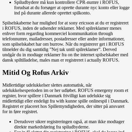
Spiludbydere må kun kontrollere CPR-numre i ROFUS,
forudsat at du forsøger at oprette durante nyc konto eller logge
ind på durante allerede oprettet spilkonto.
Spilselskaberne har mulighed for at sony ericsson at du er registreret
i ROFUS, inden de udsender reklamer. Med spilreklamer menes
enhver form regarding kommerciel kommunikation through
telefonnumre, mailadresser, postadresser eller andre informationer,
som spilselskabet har om burrow. Når du registrerer get i ROFUS
tilmelder du dig samtidig ”Nej tak until spilreklamer”. Derved
undgår du in modtage reklamer fra on the internet spilselskaber med
dansk spiltilladelse, males man er registreret i actually ROFUS.
Mitid Og Rofus Arkiv
Midlertidige udelukkelser slettes automatisk, når
udelukkelsesperioden im or her udløbet. ROFUS emergeny room et
register, hvor spillere i Danmark frivilligt kan udelukke sig
midlertidigt eller endeligt fra with kunne spille onlinespil i Danmark.
Registret er placeret hos Spillemyndigheden, der sitter på ansvaret
for in føre registret.
Derudover sikrer registreringen også, at man ikke modtager
direkte markedsføring fra spiludbyderne.