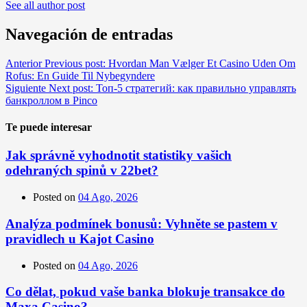
See all author post
Navegación de entradas
Anterior
Previous post:
Hvordan Man Vælger Et Casino Uden Om
Rofus: En Guide Til Nybegyndere
Siguiente
Next post:
Топ-5 стратегий: как правильно управлять
банкроллом в Pinco
Te puede interesar
Jak správně vyhodnotit statistiky vašich
odehraných spinů v 22bet?
Posted on
04 Ago, 2026
Analýza podmínek bonusů: Vyhněte se pastem v
pravidlech u Kajot Casino
Posted on
04 Ago, 2026
Co dělat, pokud vaše banka blokuje transakce do
Maxa Casino?