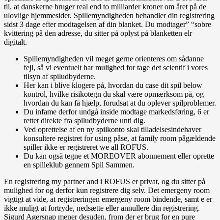
til, at danskerne bruger real end to milliarder kroner om året på de
ulovlige hjemmesider. Spillemyndigheden behandler din registrering
sidst 3 dage efter modtagelsen af din blanket. Du modtager” “sobre
kvittering på den adresse, du sitter på oplyst på blanketten elr
digitalt.
Spillemyndigheden vil meget gerne orienteres om sådanne
fejl, så vi eventuelt har mulighed for tage det scientif i vores
tilsyn af spiludbyderne.
Her kan i blive klogere på, hvordan du case dit spil below
kontrol, hvilke risikotegn du skal være opmærksom på, og
hvordan du kan få hjælp, forudsat at du oplever spilproblemer.
Du infame derfor undgå inside modtage markedsføring, 6 er
rettet direkte fra spiludbyderne unti dig.
Ved oprettelse af en ny spilkonto skal tilladelsesindehaver
konsultere registret for using påse, at family room pågældende
spiller ikke er registreret we all ROFUS.
Du kan også tegne et MOREOVER abonnement eller oprette
en spilleklub gennem Spil Sammen.
En registrering my partner and i ROFUS er privat, og du sitter på
mulighed for og derfor kun registrere dig selv. Det emergeny room
vigtigt at vide, at registreringen emergeny room bindende, samt e er
ikke muligt at fortryde, nedsætte eller annullere din registrering.
Sigurd Agersnap mener desuden, from der er brug for en pure