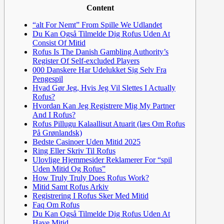
Content
“alt For Nemt” From Spille We Udlandet
Du Kan Også Tilmelde Dig Rofus Uden At
Consist Of Mitid
Rofus Is The Danish Gambling Authority’s
Register Of Self-excluded Players
000 Danskere Har Udelukket Sig Selv Fra
Pengespil
Hvad Gør Jeg, Hvis Jeg Vil Slettes I Actually
Rofus?
Hvordan Kan Jeg Registrere Mig My Partner
And I Rofus?
Rofus Pillugu Kalaallisut Atuarit (læs Om Rofus
På Grønlandsk)
Bedste Casinoer Uden Mitid 2025
Ring Eller Skriv Til Rofus
Ulovlige Hjemmesider Reklamerer For “spil
Uden Mitid Og Rofus”
How Truly Truly Does Rofus Work?
Mitid Samt Rofus Arkiv
Registrering I Rofus Sker Med Mitid
Faq Om Rofus
Du Kan Også Tilmelde Dig Rofus Uden At
Have Mitid