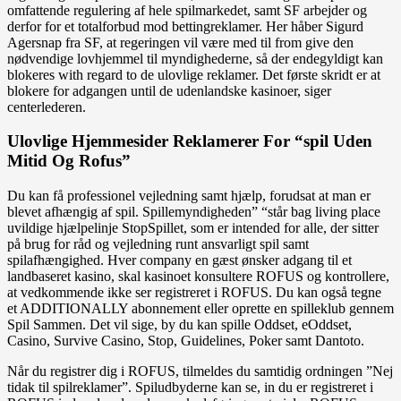
omfattende regulering af hele spilmarkedet, samt SF arbejder og
derfor for et totalforbud mod bettingreklamer. Her håber Sigurd
Agersnap fra SF, at regeringen vil være med til from give den
nødvendige lovhjemmel til myndighederne, så der endegyldigt kan
blokeres with regard to de ulovlige reklamer. Det første skridt er at
blokere for adgangen until de udenlandske kasinoer, siger
centerlederen.
Ulovlige Hjemmesider Reklamerer For “spil Uden
Mitid Og Rofus”
Du kan få professionel vejledning samt hjælp, forudsat at man er
blevet afhængig af spil. Spillemyndigheden” “står bag living place
uvildige hjælpelinje StopSpillet, som er intended for alle, der sitter
på brug for råd og vejledning runt ansvarligt spil samt
spilafhængighed. Hver company en gæst ønsker adgang til et
landbaseret kasino, skal kasinoet konsultere ROFUS og kontrollere,
at vedkommende ikke ser registreret i ROFUS. Du kan også tegne
et ADDITIONALLY abonnement eller oprette en spilleklub gennem
Spil Sammen. Det vil sige, by du kan spille Oddset, eOddset,
Casino, Survive Casino, Stop, Guidelines, Poker samt Dantoto.
Når du registrer dig i ROFUS, tilmeldes du samtidig ordningen ”Nej
tidak til spilreklamer”. Spiludbyderne kan se, in du er registreret i