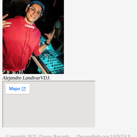
Alejandro Landivar
VDJ.
Copyright 2025 Danny Records –
Desarrollado por
VENTAX