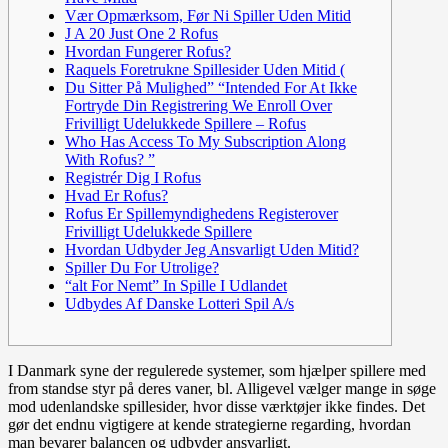
Vær Opmærksom, Før Ni Spiller Uden Mitid
J A 20 Just One 2 Rofus
Hvordan Fungerer Rofus?
Raquels Foretrukne Spillesider Uden Mitid (
Du Sitter På Mulighed” “Intended For At Ikke
Fortryde Din Registrering We Enroll Over
Frivilligt Udelukkede Spillere – Rofus
Who Has Access To My Subscription Along
With Rofus? ”
Registrér Dig I Rofus
Hvad Er Rofus?
Rofus Er Spillemyndighedens Registerover
Frivilligt Udelukkede Spillere
Hvordan Udbyder Jeg Ansvarligt Uden Mitid?
Spiller Du For Utrolige?
“alt For Nemt” In Spille I Udlandet
Udbydes Af Danske Lotteri Spil A/s
I Danmark syne der regulerede systemer, som hjælper spillere med
from standse styr på deres vaner, bl. Alligevel vælger mange in søge
mod udenlandske spillesider, hvor disse værktøjer ikke findes. Det
gør det endnu vigtigere at kende strategierne regarding, hvordan
man bevarer balancen og udbyder ansvarligt.