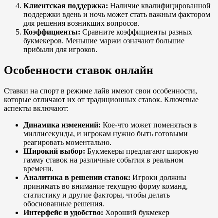
Клиентская поддержка:
Наличие квалифицированной
поддержки вдень и ночь может стать важным фактором
для решения возникших вопросов.
Коэффициенты:
Сравните коэффициенты разных
букмекеров. Меньшие маржи означают большие
прибыли для игроков.
Особенности ставок онлайн
Ставки на спорт в режиме лайв имеют свои особенности,
которые отличают их от традиционных ставок. Ключевые
аспекты включают:
Динамика изменений:
Кое-что может поменяться в
миллисекунды, и игрокам нужно быть готовыми
реагировать моментально.
Широкий выбор:
Букмекеры предлагают широкую
гамму ставок на различные события в реальном
времени.
Аналитика в решении ставок:
Игроки должны
принимать во внимание текущую форму команд,
статистику и другие факторы, чтобы делать
обоснованные решения.
Интерфейс и удобство:
Хороший букмекер