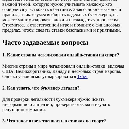
важной темой, которую нужно учитывать каждому, кто
собирается участвовать в беттинге. Зная основные законы и
правила, а также умея выбирать надежных букмекеров, вы
можете минимизировать риски и наслаждаться процессом.
Стремитесь к ответственной игре и помните о финансовых
пределах, чтобы сделать ставки безопасными и приятными.
Часто задаваемые вопросы
1. Какие страны легализовали онлайн-ставки на спорт?
Многие страны в мире легализовали онлайн-ставки, включая
США, Великобританию, Канаду и несколько стран Европы.
Однако условия могут варьироваться
1хбет
.
2. Как узнать, что букмекер легален?
Для проверки легальности букмекера нужно искать
информацию о лицензии, проверять отзывы и изучать
репутацию компании.
3. Что такое ответственность в ставках на спорт?