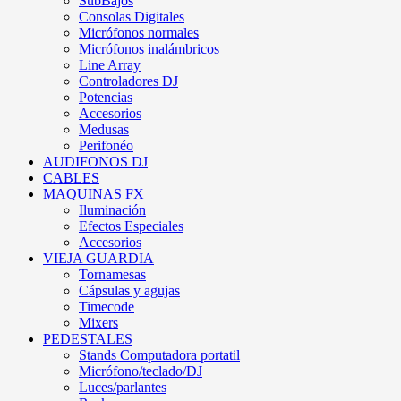
SubBajos
Consolas Digitales
Micrófonos normales
Micrófonos inalámbricos
Line Array
Controladores DJ
Potencias
Accesorios
Medusas
Perifonéo
AUDIFONOS DJ
CABLES
MAQUINAS FX
Iluminación
Efectos Especiales
Accesorios
VIEJA GUARDIA
Tornamesas
Cápsulas y agujas
Timecode
Mixers
PEDESTALES
Stands Computadora portatil
Micrófono/teclado/DJ
Luces/parlantes