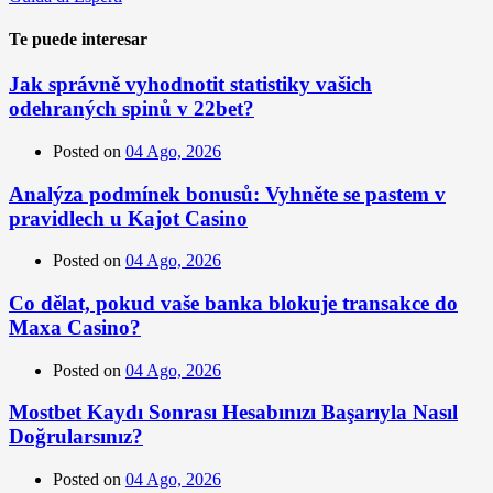
Te puede interesar
Jak správně vyhodnotit statistiky vašich
odehraných spinů v 22bet?
Posted on
04 Ago, 2026
Analýza podmínek bonusů: Vyhněte se pastem v
pravidlech u Kajot Casino
Posted on
04 Ago, 2026
Co dělat, pokud vaše banka blokuje transakce do
Maxa Casino?
Posted on
04 Ago, 2026
Mostbet Kaydı Sonrası Hesabınızı Başarıyla Nasıl
Doğrularsınız?
Posted on
04 Ago, 2026