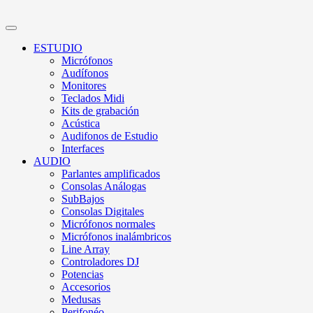
ESTUDIO
Micrófonos
Audífonos
Monitores
Teclados Midi
Kits de grabación
Acústica
Audifonos de Estudio
Interfaces
AUDIO
Parlantes amplificados
Consolas Análogas
SubBajos
Consolas Digitales
Micrófonos normales
Micrófonos inalámbricos
Line Array
Controladores DJ
Potencias
Accesorios
Medusas
Perifonéo