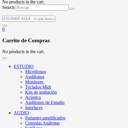
No products in the cart.
Search
0
Carrito de Compras
No products in the cart.
ESTUDIO
Micrófonos
Audífonos
Monitores
Teclados Midi
Kits de grabación
Acústica
Audifonos de Estudio
Interfaces
AUDIO
Parlantes amplificados
Consolas Análogas