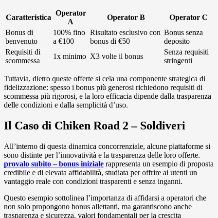
Operator
Caratteristica
Operator B
Operator C
A
Bonus di
100% fino
Risultato esclusivo con
Bonus senza
benvenuto
a €100
bonus di €50
deposito
Requisiti di
Senza requisiti
1x minimo
X3 volte il bonus
scommessa
stringenti
Tuttavia, dietro queste offerte si cela una componente strategica di
fidelizzazione: spesso i bonus più generosi richiedono requisiti di
scommessa più rigorosi, e la loro efficacia dipende dalla trasparenza
delle condizioni e dalla semplicità d’uso.
Il Caso di Chiken Road 2 – Soldiveri
All’interno di questa dinamica concorrenziale, alcune piattaforme si
sono distinte per l’innovatività e la trasparenza delle loro offerte.
provalo subito – bonus iniziale
rappresenta un esempio di proposta
credibile e di elevata affidabilità, studiata per offrire ai utenti un
vantaggio reale con condizioni trasparenti e senza inganni.
Questo esempio sottolinea l’importanza di affidarsi a operatori che
non solo propongono bonus allettanti, ma garantiscono anche
trasparenza e sicurezza, valori fondamentali per la crescita