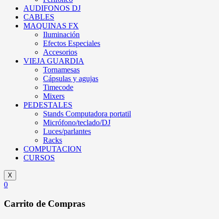
AUDIFONOS DJ
CABLES
MAQUINAS FX
Iluminación
Efectos Especiales
Accesorios
VIEJA GUARDIA
Tornamesas
Cápsulas y agujas
Timecode
Mixers
PEDESTALES
Stands Computadora portatil
Micrófono/teclado/DJ
Luces/parlantes
Racks
COMPUTACION
CURSOS
X
0
Carrito de Compras