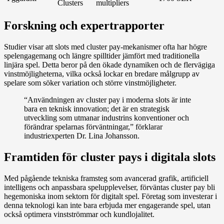
Clusters
multipliers
Forskning och expertrapporter
Studier visar att slots med cluster pay-mekanismer ofta har högre
spelengagemang och längre spilltider jämfört med traditionella
linjära spel. Detta beror på den ökade dynamiken och de flervägiga
vinstmöjligheterna, vilka också lockar en bredare målgrupp av
spelare som söker variation och större vinstmöjligheter.
“Användningen av cluster pay i moderna slots är inte
bara en teknisk innovation; det är en strategisk
utveckling som utmanar industrins konventioner och
förändrar spelarnas förväntningar,” förklarar
industriexperten Dr. Lina Johansson.
Framtiden för cluster pays i digitala slots
Med pågående tekniska framsteg som avancerad grafik, artificiell
intelligens och anpassbara spelupplevelser, förväntas
cluster pay
bli
hegemoniska inom sektorn för digitalt spel. Företag som investerar i
denna teknologi kan inte bara erbjuda mer engagerande spel, utan
också optimera vinstströmmar och kundlojalitet.