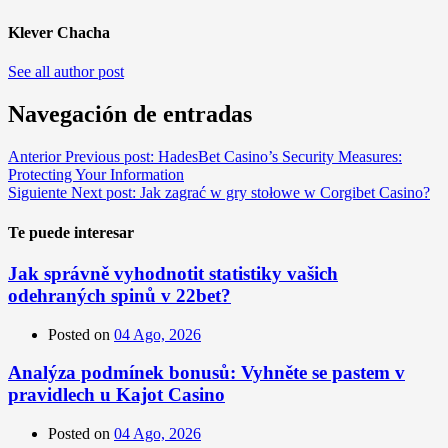
Klever Chacha
See all author post
Navegación de entradas
Anterior
Previous post:
HadesBet Casino’s Security Measures:
Protecting Your Information
Siguiente
Next post:
Jak zagrać w gry stołowe w Corgibet Casino?
Te puede interesar
Jak správně vyhodnotit statistiky vašich
odehraných spinů v 22bet?
Posted on
04 Ago, 2026
Analýza podmínek bonusů: Vyhněte se pastem v
pravidlech u Kajot Casino
Posted on
04 Ago, 2026