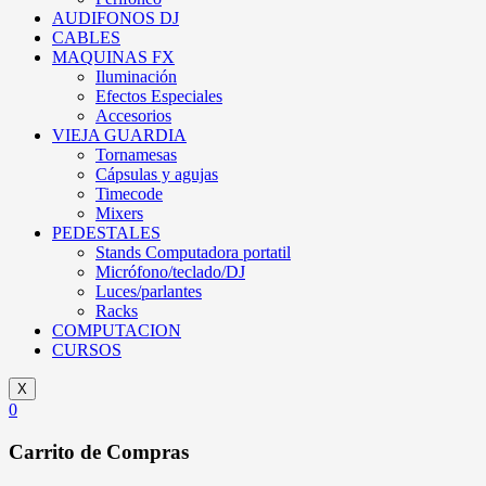
AUDIFONOS DJ
CABLES
MAQUINAS FX
Iluminación
Efectos Especiales
Accesorios
VIEJA GUARDIA
Tornamesas
Cápsulas y agujas
Timecode
Mixers
PEDESTALES
Stands Computadora portatil
Micrófono/teclado/DJ
Luces/parlantes
Racks
COMPUTACION
CURSOS
X
0
Carrito de Compras