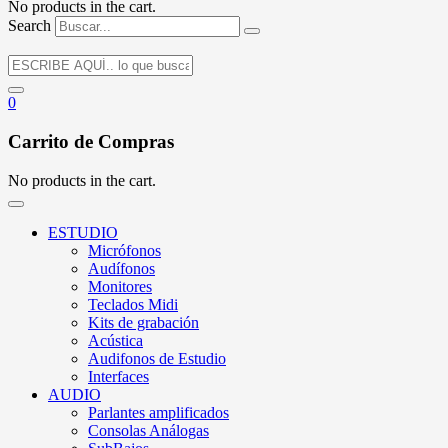
No products in the cart.
Search
0
Carrito de Compras
No products in the cart.
ESTUDIO
Micrófonos
Audífonos
Monitores
Teclados Midi
Kits de grabación
Acústica
Audifonos de Estudio
Interfaces
AUDIO
Parlantes amplificados
Consolas Análogas