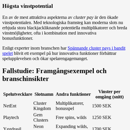
Högsta vinstpotential
En av de mest attraktiva aspekterna av
cluster pay
är den ökade
vinstpotentialen. Med teknologiska framsteg kan moderna slots nu
erbjuda stora blackjackliknande potentiella multiplikatorer och breda
vinstmöjligheter, ofta i kombination med innovativa
bonusfunktioner.
Enligt experter inom branschen har
Spännande cluster pays i bandit
spelet
blivit ett exempel på hur innovativa funktioner förbättrar
spelupplevelsen och ökar spelarengagemanget.
Fallstudie: Framgångsexempel och
branschinsikter
Vinster per
Spelutvecklare
Slotnamn
Andra funktioner
omgång (snitt)
Cluster
Multiplikatorer,
NetEnt
1500 SEK
Kingdom
bonusspel
Gem
Playtech
Free spins, wilds
1250 SEK
Clusters
Neon
Expanding wilds,
Yggdrasil
1700 SEK