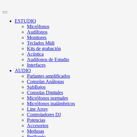
ESTUDIO
Micrófonos
Audífonos
Monitores
Teclados Midi
Kits de grabación
Acústica
Audifonos de Estudio
Interfaces
AUDIO
Parlantes amplificados
Consolas Análogas
SubBajos
Consolas Digitales
Micrófonos normales
Micrófonos inalámbricos
Line Array
Controladores DJ
Potencias
Accesorios
Medusas
Perifonéo