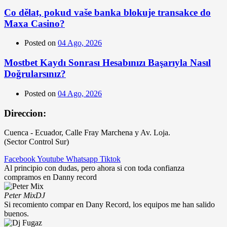
Co dělat, pokud vaše banka blokuje transakce do
Maxa Casino?
Posted on
04 Ago, 2026
Mostbet Kaydı Sonrası Hesabınızı Başarıyla Nasıl
Doğrularsınız?
Posted on
04 Ago, 2026
Direccion:
Cuenca - Ecuador, Calle Fray Marchena y Av. Loja.
(Sector Control Sur)
Facebook
Youtube
Whatsapp
Tiktok
Al principio con dudas, pero ahora si con toda confianza
compramos en Danny record
Peter Mix
DJ
Si recomiento compar en Dany Record, los equipos me han salido
buenos.