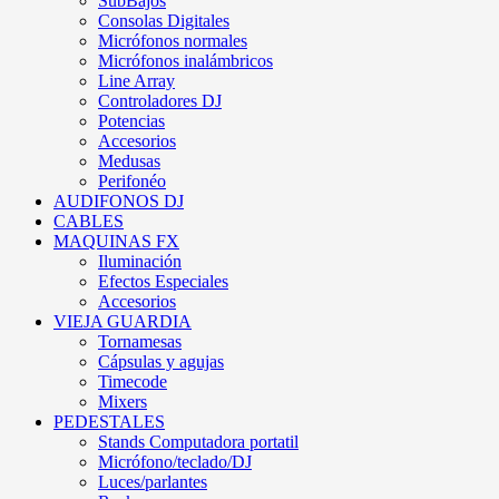
SubBajos
Consolas Digitales
Micrófonos normales
Micrófonos inalámbricos
Line Array
Controladores DJ
Potencias
Accesorios
Medusas
Perifonéo
AUDIFONOS DJ
CABLES
MAQUINAS FX
Iluminación
Efectos Especiales
Accesorios
VIEJA GUARDIA
Tornamesas
Cápsulas y agujas
Timecode
Mixers
PEDESTALES
Stands Computadora portatil
Micrófono/teclado/DJ
Luces/parlantes