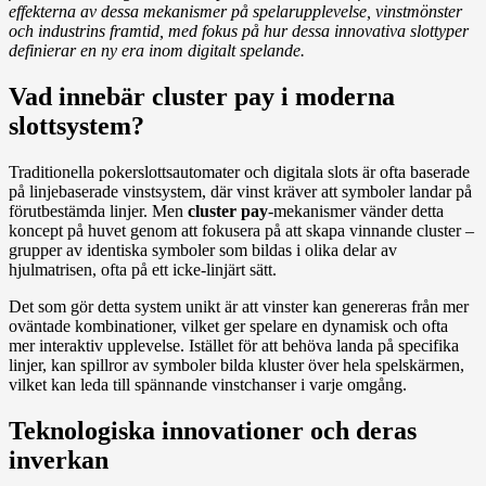
effekterna av dessa mekanismer på spelarupplevelse, vinstmönster
och industrins framtid, med fokus på hur dessa innovativa slottyper
definierar en ny era inom digitalt spelande.
Vad innebär cluster pay i moderna
slottsystem?
Traditionella pokerslottsautomater och digitala slots är ofta baserade
på linjebaserade vinstsystem, där vinst kräver att symboler landar på
förutbestämda linjer. Men
cluster pay
-mekanismer vänder detta
koncept på huvet genom att fokusera på att skapa vinnande cluster –
grupper av identiska symboler som bildas i olika delar av
hjulmatrisen, ofta på ett icke-linjärt sätt.
Det som gör detta system unikt är att vinster kan genereras från mer
oväntade kombinationer, vilket ger spelare en dynamisk och ofta
mer interaktiv upplevelse. Istället för att behöva landa på specifika
linjer, kan spillror av symboler bilda kluster över hela spelskärmen,
vilket kan leda till spännande vinstchanser i varje omgång.
Teknologiska innovationer och deras
inverkan