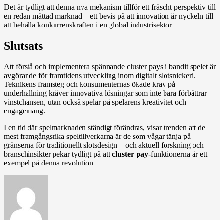
Det är tydligt att denna nya mekanism tillför ett fräscht perspektiv till
en redan mättad marknad – ett bevis på att innovation är nyckeln till
att behålla konkurrenskraften i en global industrisektor.
Slutsats
Att förstå och implementera spännande cluster pays i bandit spelet är
avgörande för framtidens utveckling inom digitalt slotsnickeri.
Teknikens framsteg och konsumenternas ökade krav på
underhållning kräver innovativa lösningar som inte bara förbättrar
vinstchansen, utan också spelar på spelarens kreativitet och
engagemang.
I en tid där spelmarknaden ständigt förändras, visar trenden att de
mest framgångsrika speltillverkarna är de som vågar tänja på
gränserna för traditionellt slotsdesign – och aktuell forskning och
branschinsikter pekar tydligt på att
cluster pay
-funktionerna är ett
exempel på denna revolution.